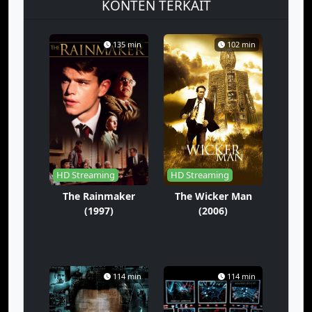
KONTEN TERKAIT
135 min
102 min
HD Streaming
HD Streaming
The Rainmaker
The Wicker Man
(1997)
(2006)
114 min
114 min