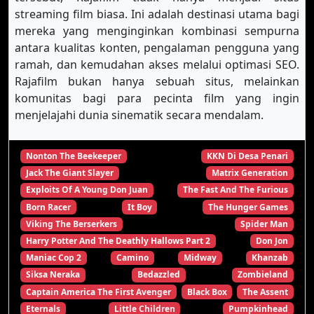
streaming film biasa. Ini adalah destinasi utama bagi
mereka yang menginginkan kombinasi sempurna
antara kualitas konten, pengalaman pengguna yang
ramah, dan kemudahan akses melalui optimasi SEO.
Rajafilm bukan hanya sebuah situs, melainkan
komunitas bagi para pecinta film yang ingin
menjelajahi dunia sinematik secara mendalam.
Nonton The Beekeeper
KKN Di Desa Penari
Jack The Giant Slayer
Matrix Generation
Exploits Of A Young Don Juan
The Fast And The Furious
Born Racer
It Boy
The Hunger Games
Viking The Berserkers
Spider Man
Harry Potter And The Deathly Hallows Part 2
Don Jon
Maniac Cop 2
Camino
Midway
Khanzab
Siksa Neraka
Bedazzled
Zombieland
Captain America The First Avenger
Black Box
The Assent
Eternals
Little Children
Pumpkinhead