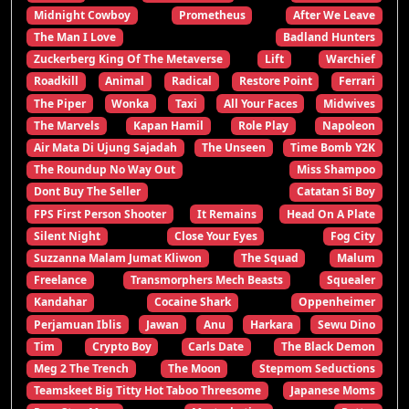
Midnight Cowboy
Prometheus
After We Leave
The Man I Love
Badland Hunters
Zuckerberg King Of The Metaverse
Lift
Warchief
Roadkill
Animal
Radical
Restore Point
Ferrari
The Piper
Wonka
Taxi
All Your Faces
Midwives
The Marvels
Kapan Hamil
Role Play
Napoleon
Air Mata Di Ujung Sajadah
The Unseen
Time Bomb Y2K
The Roundup No Way Out
Miss Shampoo
Dont Buy The Seller
Catatan Si Boy
FPS First Person Shooter
It Remains
Head On A Plate
Silent Night
Close Your Eyes
Fog City
Suzzanna Malam Jumat Kliwon
The Squad
Malum
Freelance
Transmorphers Mech Beasts
Squealer
Kandahar
Cocaine Shark
Oppenheimer
Perjamuan Iblis
Jawan
Anu
Harkara
Sewu Dino
Tim
Crypto Boy
Carls Date
The Black Demon
Meg 2 The Trench
The Moon
Stepmom Seductions
Teamskeet Big Titty Hot Taboo Threesome
Japanese Moms