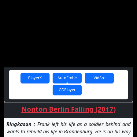
PlayerX
AutoEmbe
VidSrc
d
GDPlayer
Nonton Berlin Falling (2017)
Ringkasan :
Frank left his life as a soldier behind and
wants to rebuild his life in Brandenburg. He is on his way