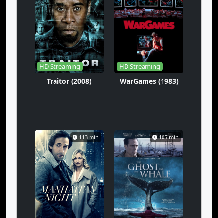
HD Streaming
HD Streaming
Traitor (2008)
WarGames (1983)
113 min
105 min