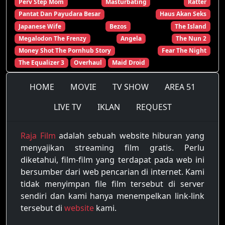
Perv Step Mom
Masturbating
Ratter
Pantat Dan Payudara Besar
Haus Akan Seks
Japanese Wife
Bezos
The Island
Megalodon The Frenzy
Angela
The Nun 2
Money Shot The Pornhub Story
Fear The Night
The Equalizer 3
Overhaul
Maid Droid
HOME
MOVIE
TV SHOW
AREA 51
LIVE TV
IKLAN
REQUEST
Raja Film
adalah sebuah website hiburan yang
menyajikan streaming film gratis. Perlu
diketahui, film-film yang terdapat pada web ini
bersumber dari web pencarian di internet. Kami
tidak menyimpan file film tersebut di server
sendiri dan kami hanya menempelkan link-link
tersebut di
website
kami.