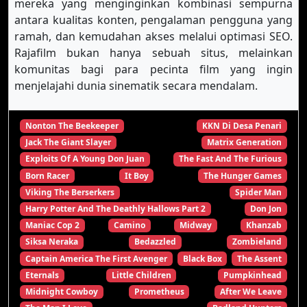
mereka yang menginginkan kombinasi sempurna
antara kualitas konten, pengalaman pengguna yang
ramah, dan kemudahan akses melalui optimasi SEO.
Rajafilm bukan hanya sebuah situs, melainkan
komunitas bagi para pecinta film yang ingin
menjelajahi dunia sinematik secara mendalam.
Nonton The Beekeeper
KKN Di Desa Penari
Jack The Giant Slayer
Matrix Generation
Exploits Of A Young Don Juan
The Fast And The Furious
Born Racer
It Boy
The Hunger Games
Viking The Berserkers
Spider Man
Harry Potter And The Deathly Hallows Part 2
Don Jon
Maniac Cop 2
Camino
Midway
Khanzab
Siksa Neraka
Bedazzled
Zombieland
Captain America The First Avenger
Black Box
The Assent
Eternals
Little Children
Pumpkinhead
Midnight Cowboy
Prometheus
After We Leave