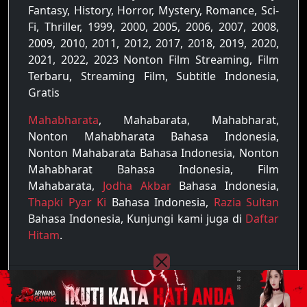
Fantasy, History, Horror, Mystery, Romance, Sci-
Fi, Thriller, 1999, 2000, 2005, 2006, 2007, 2008,
2009, 2010, 2011, 2012, 2017, 2018, 2019, 2020,
2021, 2022, 2023 Nonton Film Streaming, Film
Terbaru, Streaming Film, Subtitle Indonesia,
Gratis
Mahabharata
, Mahabarata, Mahabharat,
Nonton Mahabharata Bahasa Indonesia,
Nonton Mahabarata Bahasa Indonesia, Nonton
Mahabharat Bahasa Indonesia, Film
Mahabarata,
Jodha Akbar
Bahasa Indonesia,
Thapki Pyar Ki
Bahasa Indonesia,
Razia Sultan
Bahasa Indonesia, Kunjungi kami juga di
Daftar
Hitam
.
Copyright © 2022 - 2026
Raja Film
| All rights
reserved