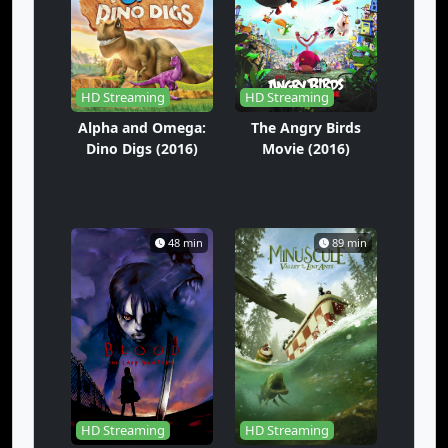
HD Streaming
HD Streaming
Alpha and Omega:
The Angry Birds
Dino Digs (2016)
Movie (2016)
48 min
89 min
HD Streaming
HD Streaming