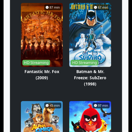
87 min
67 min
HD Streaming
HD Streaming
Fantastic Mr. Fox
Batman & Mr.
(2009)
Freeze: SubZero
(1998)
45 min
97 min