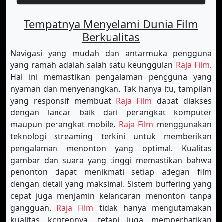
Tempatnya Menyelami Dunia Film
Berkualitas
Navigasi yang mudah dan antarmuka pengguna
yang ramah adalah salah satu keunggulan
Raja Film
.
Hal ini memastikan pengalaman pengguna yang
nyaman dan menyenangkan. Tak hanya itu, tampilan
yang responsif membuat
Raja Film
dapat diakses
dengan lancar baik dari perangkat komputer
maupun perangkat mobile.
Raja Film
menggunakan
teknologi streaming terkini untuk memberikan
pengalaman menonton yang optimal. Kualitas
gambar dan suara yang tinggi memastikan bahwa
penonton dapat menikmati setiap adegan film
dengan detail yang maksimal. Sistem buffering yang
cepat juga menjamin kelancaran menonton tanpa
gangguan.
Raja Film
tidak hanya mengutamakan
kualitas kontennya, tetapi juga memperhatikan