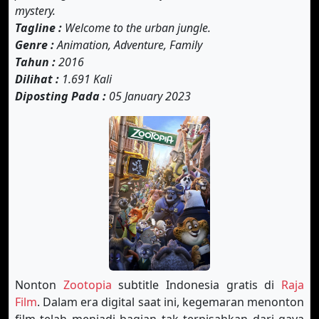
mystery.
Tagline :
Welcome to the urban jungle.
Genre :
Animation, Adventure, Family
Tahun :
2016
Dilihat :
1.691 Kali
Diposting Pada :
05 January 2023
Nonton
Zootopia
subtitle Indonesia gratis di
Raja
Film
. Dalam era digital saat ini, kegemaran menonton