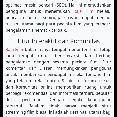
optimasi mesin pencari (SEO). Hal ini memudahkan
pengguna untuk menemukan
Raja Film
melalui
pencarian online, sehingga situs ini dapat menjadi
tujuan utama bagi para pecinta film yang mencari
pengalaman sinematik terbaik.
Fitur Interaktif dan Komunitas
Raja Film
bukan hanya tempat menonton film, tetapi
juga tempat untuk berinteraksi dan berbagi
pengalaman dengan sesama pecinta film. Fitur
komentar dan ulasan memungkinkan pengguna
untuk memberikan pendapat mereka tentang film
yang telah mereka tonton. Selain itu, forum diskusi
dan komunitas online memberikan ruang untuk
berbagi rekomendasi dan informasi terbaru seputar
dunia perfilman. Dengan segala keunggulan
tersebut, Rajafilm tidak hanya menjadi situs
streaming film biasa. Ini adalah destinasi utama bagi