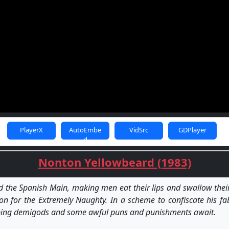
PlayerX
AutoEmbe
VidSrc
GDPlayer
d
Nonton Yellowbeard (1983)
 the Spanish Main, making men eat their lips and swallow their
ison for the Extremely Naughty. In a scheme to confiscate his f
isping demigods and some awful puns and punishments await.