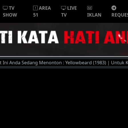
TV
AREA
LIVE
SHOW
51
TV
IKLAN
REQUE
Anda Sedang Menonton : Yellowbeard (1983) | Untuk Kualitas