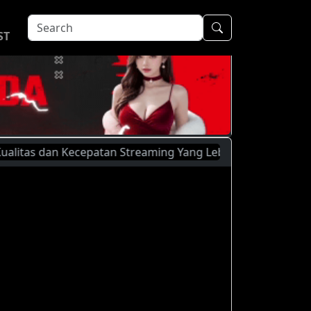
ST
 dan Kecepatan Streaming Yang Lebih Baik, Silahkan Menggun