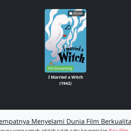
74 min
HD Streaming
I Married a Witch
(1942)
empatnya Menyelami Dunia Film Berkualit
guna yang ramah adalah salah satu keunggulan
Raja Film
.