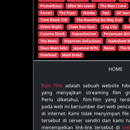
Prometheus
After We Leave
The Man I Love
Ferrari
The Piper
Wonka
Taxi
All Your
Time Bomb Y2K
The Roundup No Way Out
Silent Night
Close Your Eyes
Fog City
Su
Cocaine Shark
Oppenheimer
Perjamuan Ibli
The Moon
Stepmom Seductions
Teamskeet B
Haus Akan Seks
Japanese Wife
Bezos
The I
Overhaul
Maid Droid
HOME
Raja Film
adalah sebuah website hib
yang menyajikan streaming film gra
Perlu diketahui, film-film yang terd
pada web ini bersumber dari web penca
di internet. Kami tidak menyimpan file
tersebut di server sendiri dan kami h
menempelkan link-link tersebut di
web