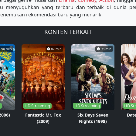
erbagai genre mulai dari
Drama
,
Comedy
,
Action
, hingga 
lu menyuguhkan yang terbaru dan terbaik di dunia p
u menemukan rekomendasi baru yang menarik.
KONTEN TERKAIT
90 min
87 min
98 min
g
HD Streaming
HD Streaming
HD St
2006)
Fantastic Mr. Fox
Six Days Seven
Date
(2009)
Nights (1998)