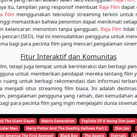
a itu, tampilan yang responsif membuat
Raja Film
dapat 
ja Film
menggunakan teknologi streaming terkini untu
tinggi memastikan bahwa penonton dapat menikmati setiap
min kelancaran menonton tanpa gangguan.
Raja Film
tidak
in pencari (SEO). Hal ini memudahkan pengguna untuk m
tama bagi para pecinta film yang mencari pengalaman sinema
Fitur Interaktif dan Komunitas
, tetapi juga tempat untuk berinteraksi dan berbagi pen
una untuk memberikan pendapat mereka tentang film yang
 ruang untuk berbagi rekomendasi dan informasi terbar
ya menjadi situs streaming film biasa. Ini adalah desti
ten, pengalaman pengguna yang ramah, dan kemudahan aks
agi para pecinta film yang ingin menjelajahi dunia sinema
ck The Giant Slayer
Matrix Generation
Exploits Of A Young Don Juan
pider Man
Harry Potter And The Deathly Hallows Part 2
Don Jon
in America The First Avenger
Black Box
The Assent
Eternals
Li