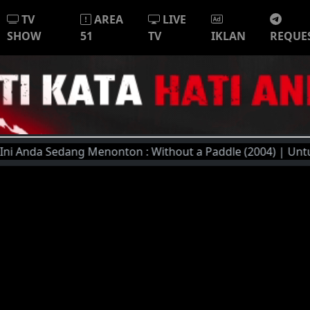
TV
AREA
LIVE
SHOW
51
TV
IKLAN
REQUE
nda Sedang Menonton : Without a Paddle (2004) | Untuk Kual