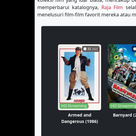
koleksi film yang luar biasa, mencakup b
memperbarui katalognya,
Raja Film
sela
menelusuri film-film favorit mereka ata
88 min
HD Streaming
HD Streamin
Armed and
Barnyard (
Dangerous (1986)