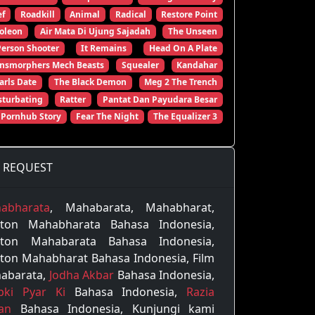
ef
Roadkill
Animal
Radical
Restore Point
oleon
Air Mata Di Ujung Sajadah
The Unseen
Person Shooter
It Remains
Head On A Plate
ansmorphers Mech Beasts
Squealer
Kandahar
arls Date
The Black Demon
Meg 2 The Trench
turbating
Ratter
Pantat Dan Payudara Besar
 Pornhub Story
Fear The Night
The Equalizer 3
REQUEST
abharata
, Mahabarata, Mahabharat,
ton Mahabharata Bahasa Indonesia,
ton Mahabarata Bahasa Indonesia,
ton Mahabharat Bahasa Indonesia, Film
abarata,
Jodha Akbar
Bahasa Indonesia,
pki Pyar Ki
Bahasa Indonesia,
Razia
tan
Bahasa Indonesia, Kunjungi kami