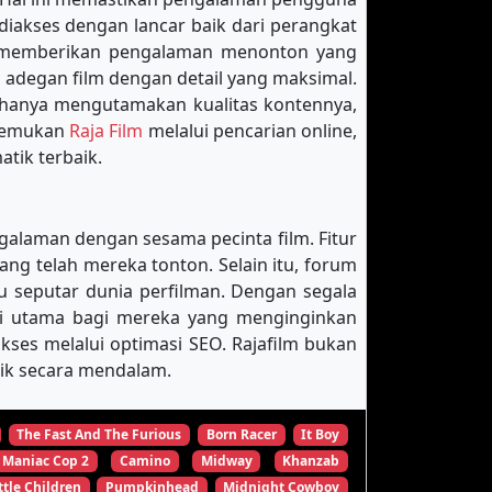
diakses dengan lancar baik dari perangkat
k memberikan pengalaman menonton yang
 adegan film dengan detail yang maksimal.
 hanya mengutamakan kualitas kontennya,
enemukan
Raja Film
melalui pencarian online,
tik terbaik.
galaman dengan sesama pecinta film. Fitur
 telah mereka tonton. Selain itu, forum
u seputar dunia perfilman. Dengan segala
nasi utama bagi mereka yang menginginkan
es melalui optimasi SEO. Rajafilm bukan
tik secara mendalam.
The Fast And The Furious
Born Racer
It Boy
Maniac Cop 2
Camino
Midway
Khanzab
ttle Children
Pumpkinhead
Midnight Cowboy