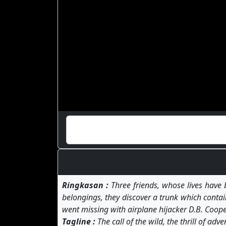
Ringkasan :
Three friends, whose lives have b
belongings, they discover a trunk which contain
went missing with airplane hijacker D.B. Coope
Tagline :
The call of the wild, the thrill of adv