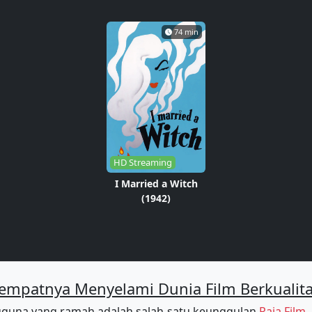
74 min
HD Streaming
I Married a Witch
(1942)
empatnya Menyelami Dunia Film Berkualit
guna yang ramah adalah salah satu keunggulan
Raja Film
.