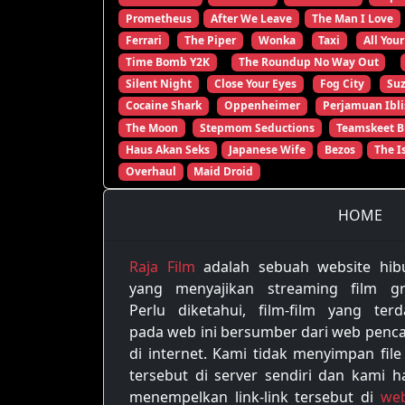
Prometheus
After We Leave
The Man I Love
Ferrari
The Piper
Wonka
Taxi
All Your
Time Bomb Y2K
The Roundup No Way Out
Silent Night
Close Your Eyes
Fog City
Su
Cocaine Shark
Oppenheimer
Perjamuan Ibli
The Moon
Stepmom Seductions
Teamskeet B
Haus Akan Seks
Japanese Wife
Bezos
The I
Overhaul
Maid Droid
HOME
Raja Film
adalah sebuah website hib
yang menyajikan streaming film gra
Perlu diketahui, film-film yang terd
pada web ini bersumber dari web penca
di internet. Kami tidak menyimpan file
tersebut di server sendiri dan kami h
menempelkan link-link tersebut di
web