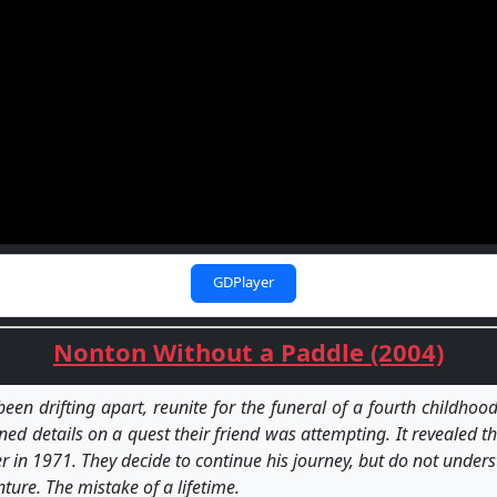
GDPlayer
Nonton Without a Paddle (2004)
een drifting apart, reunite for the funeral of a fourth childho
ed details on a quest their friend was attempting. It revealed t
r in 1971. They decide to continue his journey, but do not under
enture. The mistake of a lifetime.