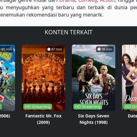
erbagai genre mulai dari
Drama
,
Comedy
,
Action
, hingga 
lu menyuguhkan yang terbaru dan terbaik di dunia p
u menemukan rekomendasi baru yang menarik.
KONTEN TERKAIT
90 min
87 min
98 min
g
HD Streaming
HD Streaming
HD St
2006)
Fantastic Mr. Fox
Six Days Seven
Date
(2009)
Nights (1998)