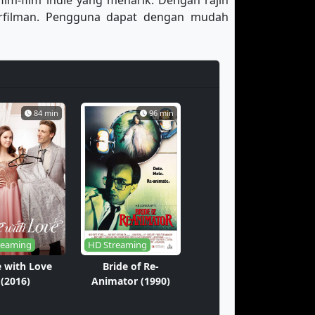
film-film indie yang menarik. Dengan rajin
erfilman. Pengguna dapat dengan mudah
84 min
96 min
reaming
HD Streaming
 with Love
Bride of Re-
(2016)
Animator (1990)