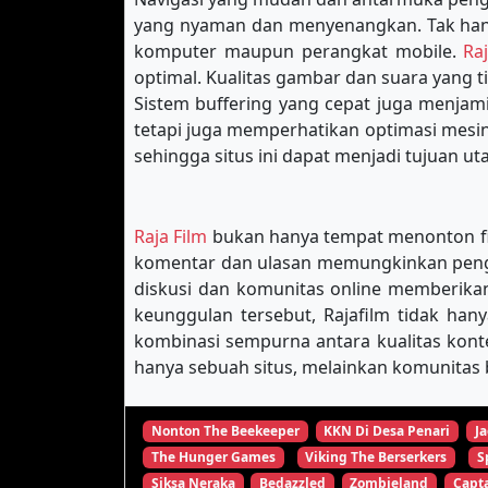
yang nyaman dan menyenangkan. Tak hany
komputer maupun perangkat mobile.
Ra
optimal. Kualitas gambar dan suara yang 
Sistem buffering yang cepat juga menja
tetapi juga memperhatikan optimasi mes
sehingga situs ini dapat menjadi tujuan u
Raja Film
bukan hanya tempat menonton film
komentar dan ulasan memungkinkan pengg
diskusi dan komunitas online memberikan
keunggulan tersebut, Rajafilm tidak han
kombinasi sempurna antara kualitas kon
hanya sebuah situs, melainkan komunitas b
Nonton The Beekeeper
KKN Di Desa Penari
Ja
The Hunger Games
Viking The Berserkers
S
Siksa Neraka
Bedazzled
Zombieland
Capta