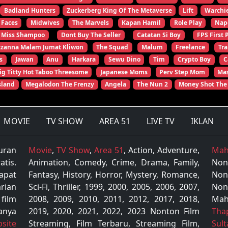
Badland Hunters
Zuckerberg King Of The Metaverse
Lift
Warchi
 Faces
Midwives
The Marvels
Kapan Hamil
Role Play
Nap
Miss Shampoo
Dont Buy The Seller
Catatan Si Boy
FPS First 
zzanna Malam Jumat Kliwon
The Squad
Malum
Freelance
Tr
s
Jawan
Anu
Harkara
Sewu Dino
Tim
Crypto Boy
C
ig Titty Hot Taboo Threesome
Japanese Moms
Perv Step Mom
Mas
sland
Megalodon The Frenzy
Angela
The Nun 2
Money Shot The
MOVIE
TV SHOW
AREA 51
LIVE TV
IKLAN
uran
Movie
,
TV Show
,
Area 51
, Action, Adventure,
Mah
tis.
Animation, Comedy, Crime, Drama, Family,
Non
apat
Fantasy, History, Horror, Mystery, Romance,
Non
rian
Sci-Fi, Thriller, 1999, 2000, 2005, 2006, 2007,
Non
 film
2008, 2009, 2010, 2011, 2012, 2017, 2018,
Mah
anya
2019, 2020, 2021, 2022, 2023 Nonton Film
Tha
site
Streaming, Film Terbaru, Streaming Film,
Sul