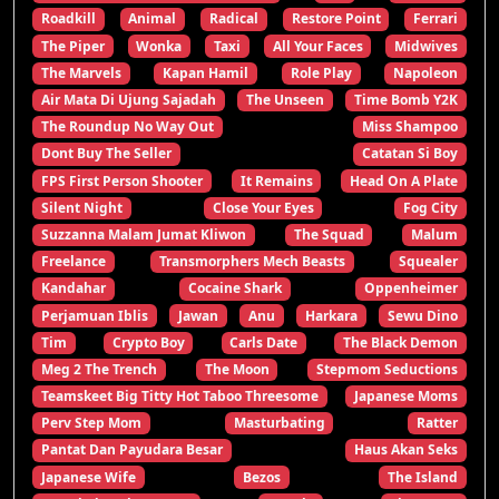
Roadkill
Animal
Radical
Restore Point
Ferrari
The Piper
Wonka
Taxi
All Your Faces
Midwives
The Marvels
Kapan Hamil
Role Play
Napoleon
Air Mata Di Ujung Sajadah
The Unseen
Time Bomb Y2K
The Roundup No Way Out
Miss Shampoo
Dont Buy The Seller
Catatan Si Boy
FPS First Person Shooter
It Remains
Head On A Plate
Silent Night
Close Your Eyes
Fog City
Suzzanna Malam Jumat Kliwon
The Squad
Malum
Freelance
Transmorphers Mech Beasts
Squealer
Kandahar
Cocaine Shark
Oppenheimer
Perjamuan Iblis
Jawan
Anu
Harkara
Sewu Dino
Tim
Crypto Boy
Carls Date
The Black Demon
Meg 2 The Trench
The Moon
Stepmom Seductions
Teamskeet Big Titty Hot Taboo Threesome
Japanese Moms
Perv Step Mom
Masturbating
Ratter
Pantat Dan Payudara Besar
Haus Akan Seks
Japanese Wife
Bezos
The Island