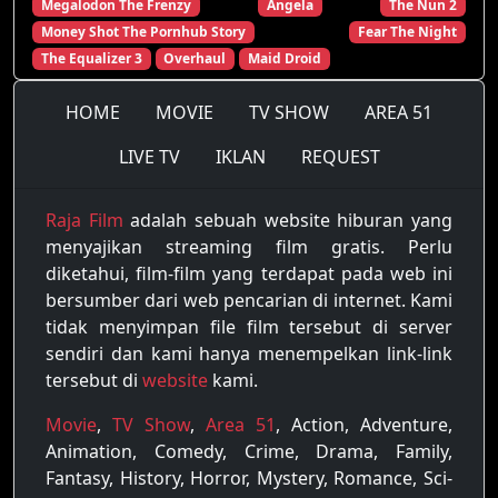
Megalodon The Frenzy
Angela
The Nun 2
Money Shot The Pornhub Story
Fear The Night
The Equalizer 3
Overhaul
Maid Droid
HOME
MOVIE
TV SHOW
AREA 51
LIVE TV
IKLAN
REQUEST
Raja Film
adalah sebuah website hiburan yang
menyajikan streaming film gratis. Perlu
diketahui, film-film yang terdapat pada web ini
bersumber dari web pencarian di internet. Kami
tidak menyimpan file film tersebut di server
sendiri dan kami hanya menempelkan link-link
tersebut di
website
kami.
Movie
,
TV Show
,
Area 51
, Action, Adventure,
Animation, Comedy, Crime, Drama, Family,
Fantasy, History, Horror, Mystery, Romance, Sci-