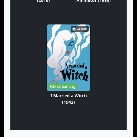
(2016)
Animator (1990)
74 min
HD Streaming
I Married a Witch
(1942)