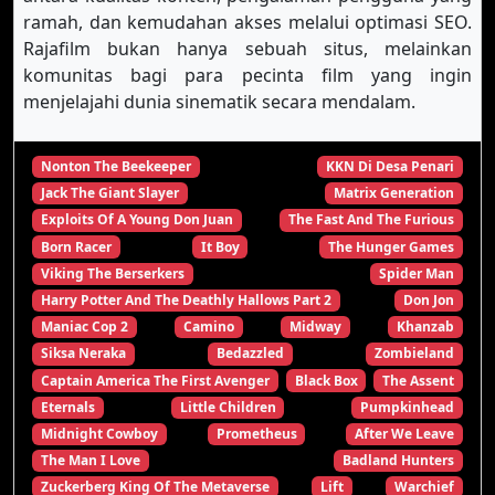
ramah, dan kemudahan akses melalui optimasi SEO.
Rajafilm bukan hanya sebuah situs, melainkan
komunitas bagi para pecinta film yang ingin
menjelajahi dunia sinematik secara mendalam.
Nonton The Beekeeper
KKN Di Desa Penari
Jack The Giant Slayer
Matrix Generation
Exploits Of A Young Don Juan
The Fast And The Furious
Born Racer
It Boy
The Hunger Games
Viking The Berserkers
Spider Man
Harry Potter And The Deathly Hallows Part 2
Don Jon
Maniac Cop 2
Camino
Midway
Khanzab
Siksa Neraka
Bedazzled
Zombieland
Captain America The First Avenger
Black Box
The Assent
Eternals
Little Children
Pumpkinhead
Midnight Cowboy
Prometheus
After We Leave
The Man I Love
Badland Hunters
Zuckerberg King Of The Metaverse
Lift
Warchief