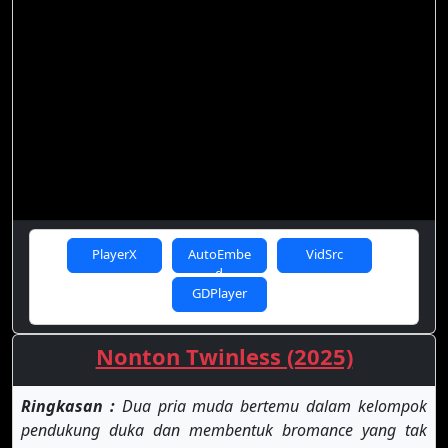
PlayerX
AutoEmbe
VidSrc
d
GDPlayer
Nonton Twinless (2025)
Ringkasan :
Dua pria muda bertemu dalam kelompok
pendukung duka dan membentuk bromance yang tak