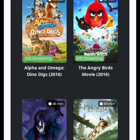
HD Streaming
HD Streaming
Alpha and Omega:
The Angry Birds
Dino Digs (2016)
Movie (2016)
48 min
89 min