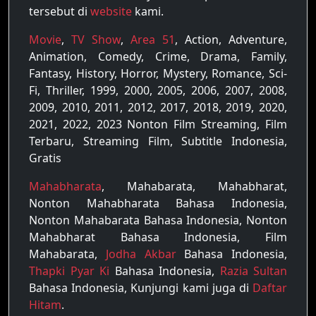
tersebut di
website
kami.
Movie
,
TV Show
,
Area 51
, Action, Adventure,
Animation, Comedy, Crime, Drama, Family,
Fantasy, History, Horror, Mystery, Romance, Sci-
Fi, Thriller, 1999, 2000, 2005, 2006, 2007, 2008,
2009, 2010, 2011, 2012, 2017, 2018, 2019, 2020,
2021, 2022, 2023 Nonton Film Streaming, Film
Terbaru, Streaming Film, Subtitle Indonesia,
Gratis
Mahabharata
, Mahabarata, Mahabharat,
Nonton Mahabharata Bahasa Indonesia,
Nonton Mahabarata Bahasa Indonesia, Nonton
Mahabharat Bahasa Indonesia, Film
Mahabarata,
Jodha Akbar
Bahasa Indonesia,
Thapki Pyar Ki
Bahasa Indonesia,
Razia Sultan
Bahasa Indonesia, Kunjungi kami juga di
Daftar
Hitam
.