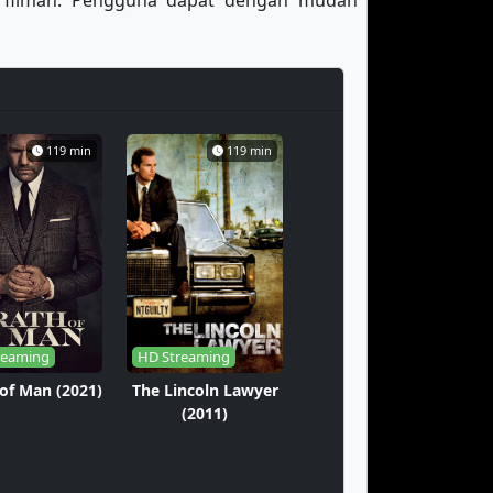
erfilman. Pengguna dapat dengan mudah
119 min
119 min
reaming
HD Streaming
of Man (2021)
The Lincoln Lawyer
(2011)