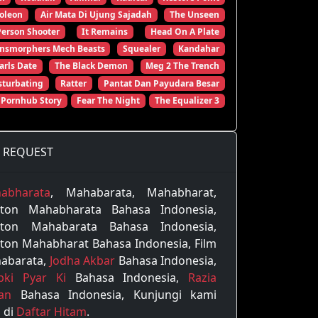
oleon
Air Mata Di Ujung Sajadah
The Unseen
Person Shooter
It Remains
Head On A Plate
ansmorphers Mech Beasts
Squealer
Kandahar
arls Date
The Black Demon
Meg 2 The Trench
turbating
Ratter
Pantat Dan Payudara Besar
 Pornhub Story
Fear The Night
The Equalizer 3
REQUEST
abharata
, Mahabarata, Mahabharat,
ton Mahabharata Bahasa Indonesia,
ton Mahabarata Bahasa Indonesia,
ton Mahabharat Bahasa Indonesia, Film
abarata,
Jodha Akbar
Bahasa Indonesia,
pki Pyar Ki
Bahasa Indonesia,
Razia
tan
Bahasa Indonesia, Kunjungi kami
 di
Daftar Hitam
.