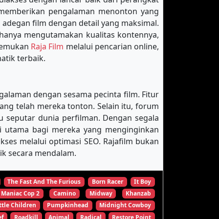
k memberikan pengalaman menonton yang
 adegan film dengan detail yang maksimal.
 hanya mengutamakan kualitas kontennya,
enemukan
Raja Film
melalui pencarian online,
tik terbaik.
galaman dengan sesama pecinta film. Fitur
 telah mereka tonton. Selain itu, forum
u seputar dunia perfilman. Dengan segala
nasi utama bagi mereka yang menginginkan
es melalui optimasi SEO. Rajafilm bukan
tik secara mendalam.
The Fast And The Furious
Born Racer
It Boy
Maniac Cop 2
Camino
Midway
Khanzab
ttle Children
Pumpkinhead
Midnight Cowboy
ef
Roadkill
Animal
Radical
Restore Point