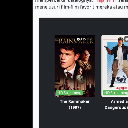
memperbarui katalognya,
Raja Film
sela
menelusuri film-film favorit mereka ata
135 min
HD Streaming
HD Streamin
The Rainmaker
Armed a
(1997)
Dangerous 