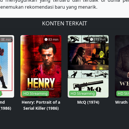
lu menyuguhkan yang terbaru dan terbaik di dunia p
u menemukan rekomendasi baru yang menarik.
KONTEN TERKAIT
88 min
83 min
111 min
g
HD Streaming
HD Streaming
HD St
nd
Henry: Portrait of a
McQ (1974)
Wrath 
(1986)
Serial Killer (1986)