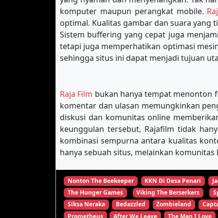
komputer maupun perangkat mobile.
Ra
optimal. Kualitas gambar dan suara yang 
Sistem buffering yang cepat juga menja
tetapi juga memperhatikan optimasi mes
sehingga situs ini dapat menjadi tujuan u
Raja Film
bukan hanya tempat menonton film
komentar dan ulasan memungkinkan pengg
diskusi dan komunitas online memberikan
keunggulan tersebut, Rajafilm tidak han
kombinasi sempurna antara kualitas kon
hanya sebuah situs, melainkan komunitas b
Nonton The Beekeeper
KKN Di Desa Penari
Ja
The Hunger Games
Viking The Berserkers
S
Siksa Neraka
Bedazzled
Zombieland
Capta
Prometheus
After We Leave
The Man I Love