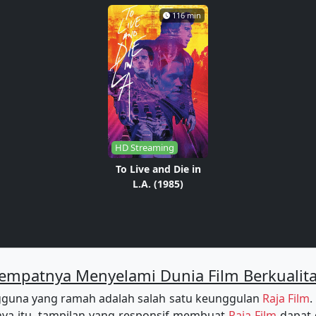
116 min
HD Streaming
To Live and Die in
L.A. (1985)
empatnya Menyelami Dunia Film Berkualit
guna yang ramah adalah salah satu keunggulan
Raja Film
.
a itu, tampilan yang responsif membuat
Raja Film
dapat 