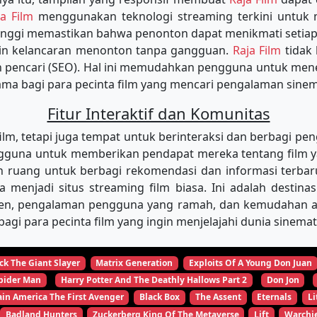
ja Film
menggunakan teknologi streaming terkini untu
tinggi memastikan bahwa penonton dapat menikmati setiap
min kelancaran menonton tanpa gangguan.
Raja Film
tidak
in pencari (SEO). Hal ini memudahkan pengguna untuk m
tama bagi para pecinta film yang mencari pengalaman sinema
Fitur Interaktif dan Komunitas
, tetapi juga tempat untuk berinteraksi dan berbagi pen
una untuk memberikan pendapat mereka tentang film yang
 ruang untuk berbagi rekomendasi dan informasi terbar
ya menjadi situs streaming film biasa. Ini adalah desti
ten, pengalaman pengguna yang ramah, dan kemudahan aks
agi para pecinta film yang ingin menjelajahi dunia sinema
ck The Giant Slayer
Matrix Generation
Exploits Of A Young Don Juan
pider Man
Harry Potter And The Deathly Hallows Part 2
Don Jon
in America The First Avenger
Black Box
The Assent
Eternals
Li
Badland Hunters
Zuckerberg King Of The Metaverse
Lift
Warchi