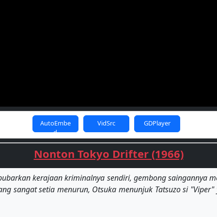
AutoEmbe
VidSrc
GDPlayer
d
Nonton Tokyo Drifter (1966)
ubarkan kerajaan kriminalnya sendiri, gembong saingannya me
yang sangat setia menurun, Otsuka menunjuk Tatsuzo si "Viper