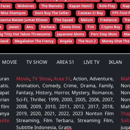
 Faces
Midwives
The Marvels
Kapan Hamil
Role Play
Nap
Miss Shampoo
Dont Buy The Seller
Catatan Si Boy
FPS First 
zzanna Malam Jumat Kliwon
The Squad
Malum
Freelance
Tr
s
Jawan
Anu
Harkara
Sewu Dino
Tim
Crypto Boy
C
ig Titty Hot Taboo Threesome
Japanese Moms
Perv Step Mom
Mas
sland
Megalodon The Frenzy
Angela
The Nun 2
Money Shot The
MOVIE
TV SHOW
AREA 51
LIVE TV
IKLAN
uran
Movie
,
TV Show
,
Area 51
, Action, Adventure,
Mah
tis.
Animation, Comedy, Crime, Drama, Family,
Non
apat
Fantasy, History, Horror, Mystery, Romance,
Non
rian
Sci-Fi, Thriller, 1999, 2000, 2005, 2006, 2007,
Non
 film
2008, 2009, 2010, 2011, 2012, 2017, 2018,
Mah
anya
2019, 2020, 2021, 2022, 2023 Nonton Film
Tha
site
Streaming, Film Terbaru, Streaming Film,
Sul
Subtitle Indonesia, Gratis
juga