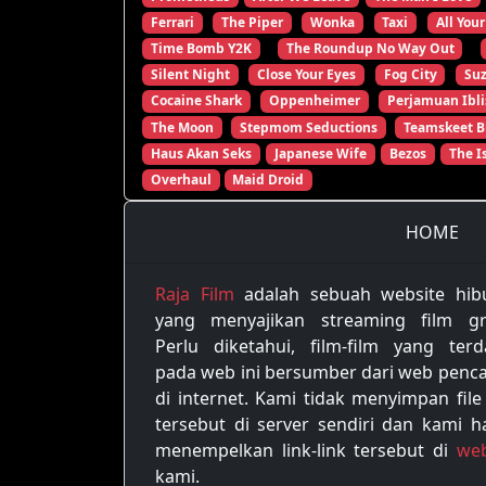
Ferrari
The Piper
Wonka
Taxi
All Your
Time Bomb Y2K
The Roundup No Way Out
Silent Night
Close Your Eyes
Fog City
Su
Cocaine Shark
Oppenheimer
Perjamuan Ibli
The Moon
Stepmom Seductions
Teamskeet B
Haus Akan Seks
Japanese Wife
Bezos
The I
Overhaul
Maid Droid
HOME
Raja Film
adalah sebuah website hib
yang menyajikan streaming film gra
Perlu diketahui, film-film yang terd
pada web ini bersumber dari web penca
di internet. Kami tidak menyimpan file
tersebut di server sendiri dan kami h
menempelkan link-link tersebut di
web
kami.