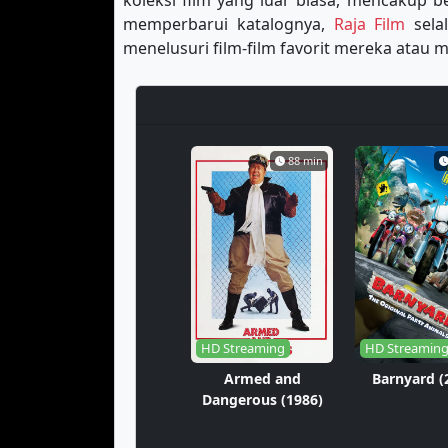
koleksi film yang luar biasa, mencakup b
memperbarui katalognya,
Raja Film
sela
menelusuri film-film favorit mereka ata
88 min
HD Streaming
HD Streamin
Armed and
Barnyard (
Dangerous (1986)