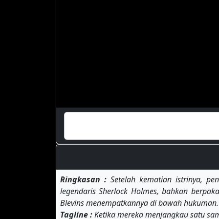
Ringkasan :
Setelah kematian istrinya, pen
legendaris Sherlock Holmes, bahkan berpaka
Blevins menempatkannya di bawah hukuman.
Tagline :
Ketika mereka menjangkau satu sama