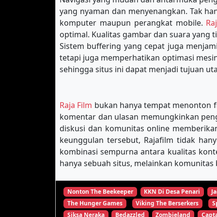
yang nyaman dan menyenangkan. Tak hany
komputer maupun perangkat mobile.
Ra
optimal. Kualitas gambar dan suara yang 
Sistem buffering yang cepat juga menja
tetapi juga memperhatikan optimasi mes
sehingga situs ini dapat menjadi tujuan u
Raja Film
bukan hanya tempat menonton film
komentar dan ulasan memungkinkan pengg
diskusi dan komunitas online memberikan
keunggulan tersebut, Rajafilm tidak han
kombinasi sempurna antara kualitas kon
hanya sebuah situs, melainkan komunitas b
Nonton The Beekeeper
KKN Di Desa Penari
Ja
The Hunger Games
Viking The Berserkers
S
Siksa Neraka
Bedazzled
Zombieland
Capta