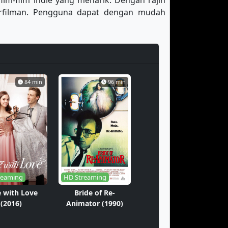
film-film indie yang menarik. Dengan rajin
erfilman. Pengguna dapat dengan mudah
84 min
96 min
reaming
HD Streaming
 with Love
Bride of Re-
(2016)
Animator (1990)