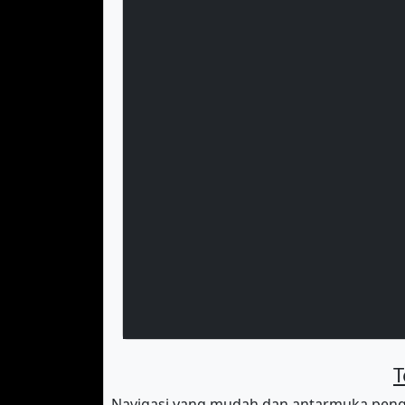
T
Navigasi yang mudah dan antarmuka peng