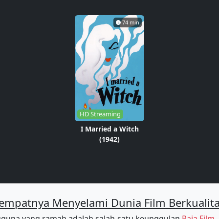
74 min
HD Streaming
I Married a Witch
(1942)
empatnya Menyelami Dunia Film Berkualit
guna yang ramah adalah salah satu keunggulan
Raja Film
.