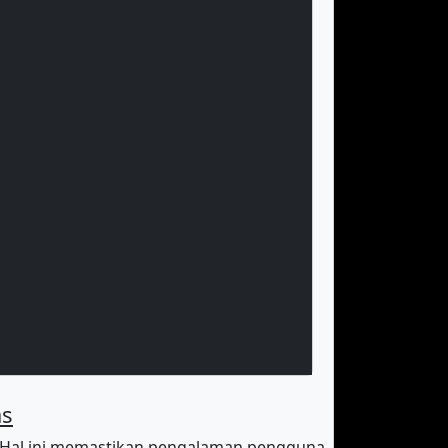
as
 Hal ini memastikan pengalaman pengguna