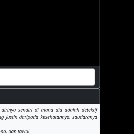
 dirinya sendiri di mana dia adalah detektif
ng Justin daripada kesehatannya, saudaranya
na, dan tawa!