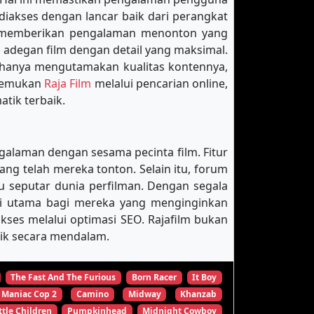
diakses dengan lancar baik dari perangkat
k memberikan pengalaman menonton yang
 adegan film dengan detail yang maksimal.
 hanya mengutamakan kualitas kontennya,
enemukan
Raja Film
melalui pencarian online,
tik terbaik.
galaman dengan sesama pecinta film. Fitur
 telah mereka tonton. Selain itu, forum
u seputar dunia perfilman. Dengan segala
nasi utama bagi mereka yang menginginkan
es melalui optimasi SEO. Rajafilm bukan
tik secara mendalam.
The Fast And The Furious
Born Racer
It Boy
Maniac Cop 2
Camino
Midway
Khanzab
ttle Children
Pumpkinhead
Midnight Cowboy