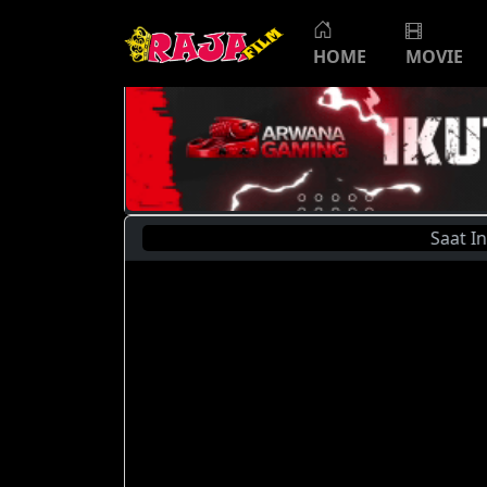
HOME
MOVIE
Saat Ini And