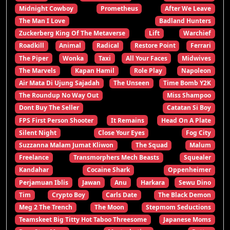
Midnight Cowboy
Prometheus
After We Leave
The Man I Love
Badland Hunters
Zuckerberg King Of The Metaverse
Lift
Warchief
Roadkill
Animal
Radical
Restore Point
Ferrari
The Piper
Wonka
Taxi
All Your Faces
Midwives
The Marvels
Kapan Hamil
Role Play
Napoleon
Air Mata Di Ujung Sajadah
The Unseen
Time Bomb Y2K
The Roundup No Way Out
Miss Shampoo
Dont Buy The Seller
Catatan Si Boy
FPS First Person Shooter
It Remains
Head On A Plate
Silent Night
Close Your Eyes
Fog City
Suzzanna Malam Jumat Kliwon
The Squad
Malum
Freelance
Transmorphers Mech Beasts
Squealer
Kandahar
Cocaine Shark
Oppenheimer
Perjamuan Iblis
Jawan
Anu
Harkara
Sewu Dino
Tim
Crypto Boy
Carls Date
The Black Demon
Meg 2 The Trench
The Moon
Stepmom Seductions
Teamskeet Big Titty Hot Taboo Threesome
Japanese Moms