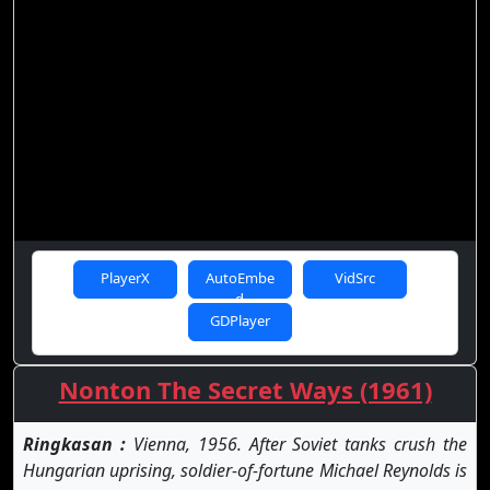
PlayerX
AutoEmbe
VidSrc
d
GDPlayer
Nonton The Secret Ways (1961)
Ringkasan :
Vienna, 1956. After Soviet tanks crush the
Hungarian uprising, soldier-of-fortune Michael Reynolds is