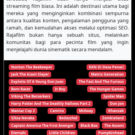
streaming film biasa. Ini adalah destinasi utama bagi
mereka yang menginginkan kombinasi sempurna
antara kualitas konten, pengalaman pengguna yang
ramah, dan kemudahan akses melalui optimasi SEO.
Rajafilm bukan hanya sebuah situs, melainkan
komunitas bagi para pecinta film yang ingin
menjelajahi dunia sinematik secara mendalam.
Nonton The Beekeeper
KKN Di Desa Penari
Jack The Giant Slayer
Matrix Generation
Exploits Of A Young Don Juan
The Fast And The Furious
Born Racer
It Boy
The Hunger Games
Viking The Berserkers
Spider Man
Harry Potter And The Deathly Hallows Part 2
Don Jon
Maniac Cop 2
Camino
Midway
Khanzab
Siksa Neraka
Bedazzled
Zombieland
Captain America The First Avenger
Black Box
The Assent
Eternals
Little Children
Pumpkinhead