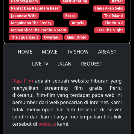
Perv Step Mom
Masturbating
Ratter
Pantat Dan Payudara Besar
Haus Akan Seks
Japanese Wife
Bezos
The Island
Megalodon The Frenzy
Angela
The Nun 2
Money Shot The Pornhub Story
Fear The Night
The Equalizer 3
Overhaul
Maid Droid
HOME
MOVIE
TV SHOW
AREA 51
LIVE TV
IKLAN
REQUEST
Raja Film
adalah sebuah website hiburan yang
menyajikan streaming film gratis. Perlu
diketahui, film-film yang terdapat pada web ini
bersumber dari web pencarian di internet. Kami
tidak menyimpan file film tersebut di server
sendiri dan kami hanya menempelkan link-link
tersebut di
website
kami.