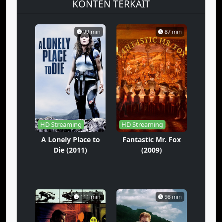
KONTEN TERKAIT
99 min
87 min
HD Streaming
HD Streaming
A Lonely Place to
Fantastic Mr. Fox
Die (2011)
(2009)
111 min
98 min