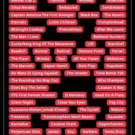
Maniac Cop 2
Camino
Midway
Khanzab
Siksa Neraka
Bedazzled
Zombieland
Captain America The First Avenger
Black Box
The Assent
Eternals
Little Children
Pumpkinhead
Midnight Cowboy
Prometheus
After We Leave
The Man I Love
Badland Hunters
Zuckerberg King Of The Metaverse
Lift
Warchief
Roadkill
Animal
Radical
Restore Point
Ferrari
The Piper
Wonka
Taxi
All Your Faces
Midwives
The Marvels
Kapan Hamil
Role Play
Napoleon
Air Mata Di Ujung Sajadah
The Unseen
Time Bomb Y2K
The Roundup No Way Out
Miss Shampoo
Dont Buy The Seller
Catatan Si Boy
FPS First Person Shooter
It Remains
Head On A Plate
Silent Night
Close Your Eyes
Fog City
Suzzanna Malam Jumat Kliwon
The Squad
Malum
Freelance
Transmorphers Mech Beasts
Squealer
Kandahar
Cocaine Shark
Oppenheimer
Perjamuan Iblis
Jawan
Anu
Harkara
Sewu Dino