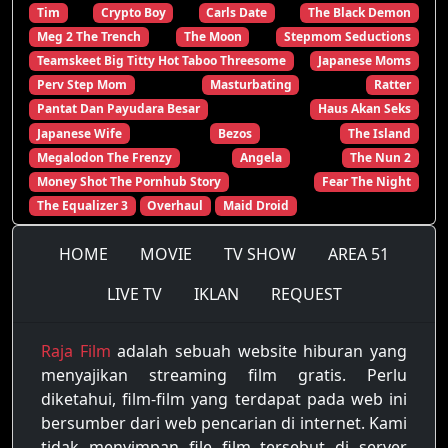
Tim
Crypto Boy
Carls Date
The Black Demon
Meg 2 The Trench
The Moon
Stepmom Seductions
Teamskeet Big Titty Hot Taboo Threesome
Japanese Moms
Perv Step Mom
Masturbating
Ratter
Pantat Dan Payudara Besar
Haus Akan Seks
Japanese Wife
Bezos
The Island
Megalodon The Frenzy
Angela
The Nun 2
Money Shot The Pornhub Story
Fear The Night
The Equalizer 3
Overhaul
Maid Droid
HOME
MOVIE
TV SHOW
AREA 51
LIVE TV
IKLAN
REQUEST
Raja Film
adalah sebuah website hiburan yang
menyajikan streaming film gratis. Perlu
diketahui, film-film yang terdapat pada web ini
bersumber dari web pencarian di internet. Kami
tidak menyimpan file film tersebut di server