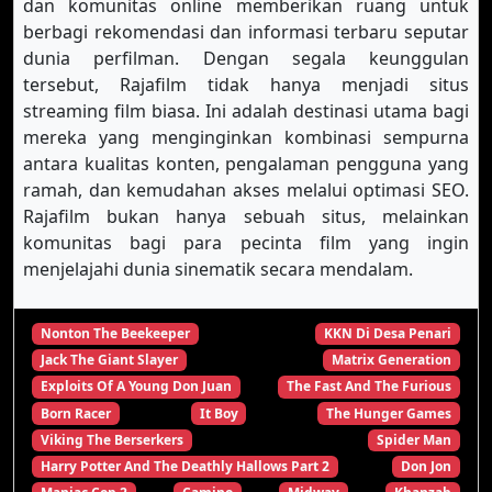
dan komunitas online memberikan ruang untuk
berbagi rekomendasi dan informasi terbaru seputar
dunia perfilman. Dengan segala keunggulan
tersebut, Rajafilm tidak hanya menjadi situs
streaming film biasa. Ini adalah destinasi utama bagi
mereka yang menginginkan kombinasi sempurna
antara kualitas konten, pengalaman pengguna yang
ramah, dan kemudahan akses melalui optimasi SEO.
Rajafilm bukan hanya sebuah situs, melainkan
komunitas bagi para pecinta film yang ingin
menjelajahi dunia sinematik secara mendalam.
Nonton The Beekeeper
KKN Di Desa Penari
Jack The Giant Slayer
Matrix Generation
Exploits Of A Young Don Juan
The Fast And The Furious
Born Racer
It Boy
The Hunger Games
Viking The Berserkers
Spider Man
Harry Potter And The Deathly Hallows Part 2
Don Jon