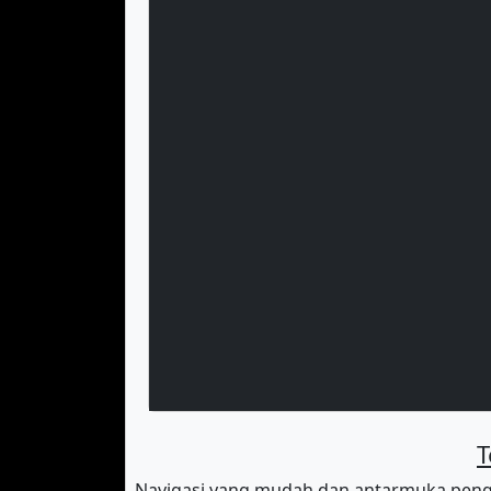
T
Navigasi yang mudah dan antarmuka peng