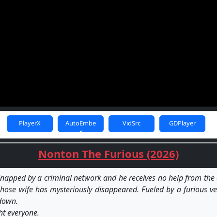
PlayerX
AutoEmbe
VidSrc
GDPlayer
d
Nonton The Furious (2026)
apped by a criminal network and he receives no help from the co
t whose wife has mysteriously disappeared. Fueled by a furious ve
wdown.
ght everyone.