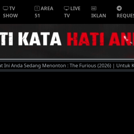
TV
AREA
LIVE
SHOW
51
TV
IKLAN
REQUE
 Anda Sedang Menonton : The Furious (2026) | Untuk Kualita