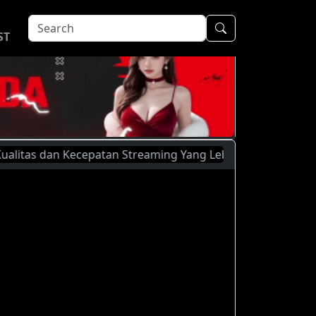
ST
s dan Kecepatan Streaming Yang Lebih Baik, Silahkan Menggu