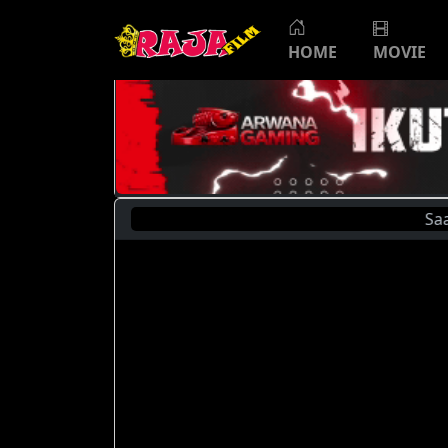
HOME
MOVIE
Saat Ini