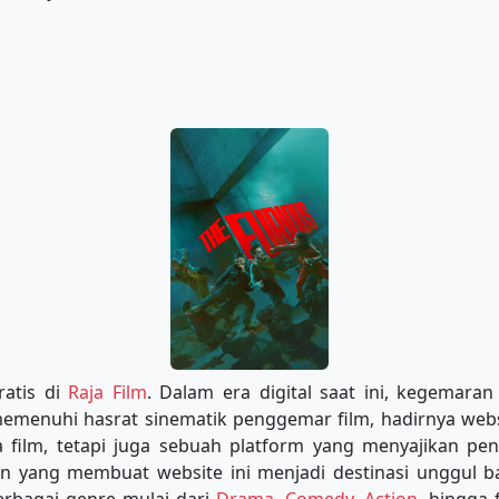
ratis di
Raja Film
. Dalam era digital saat ini, kegemara
 memenuhi hasrat sinematik penggemar film, hadirnya web
film, tetapi juga sebuah platform yang menyajikan peng
an yang membuat website ini menjadi destinasi unggul 