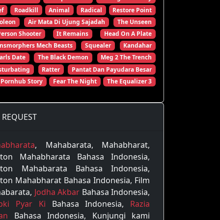
ef
Roadkill
Animal
Radical
Restore Point
oleon
Air Mata Di Ujung Sajadah
The Unseen
Person Shooter
It Remains
Head On A Plate
ansmorphers Mech Beasts
Squealer
Kandahar
arls Date
The Black Demon
Meg 2 The Trench
turbating
Ratter
Pantat Dan Payudara Besar
 Pornhub Story
Fear The Night
The Equalizer 3
REQUEST
abharata
, Mahabarata, Mahabharat,
ton Mahabharata Bahasa Indonesia,
ton Mahabarata Bahasa Indonesia,
ton Mahabharat Bahasa Indonesia, Film
abarata,
Jodha Akbar
Bahasa Indonesia,
pki Pyar Ki
Bahasa Indonesia,
Razia
tan
Bahasa Indonesia, Kunjungi kami