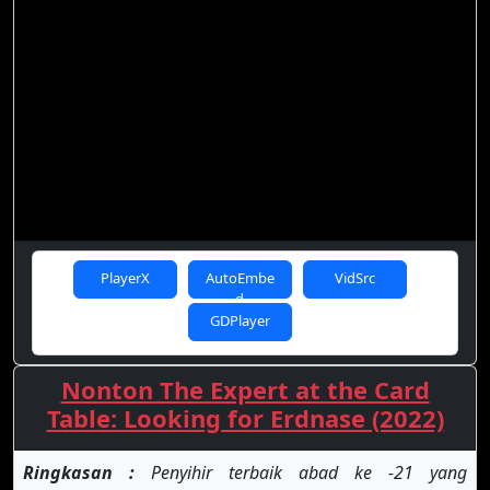
PlayerX
AutoEmbe
VidSrc
d
GDPlayer
Nonton The Expert at the Card
Table: Looking for Erdnase (2022)
Ringkasan :
Penyihir terbaik abad ke -21 yang