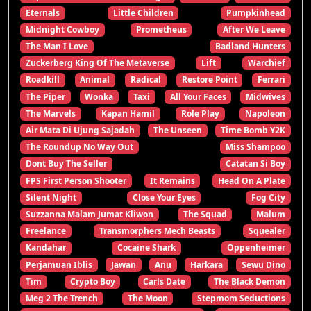
Eternals
Little Children
Pumpkinhead
Midnight Cowboy
Prometheus
After We Leave
The Man I Love
Badland Hunters
Zuckerberg King Of The Metaverse
Lift
Warchief
Roadkill
Animal
Radical
Restore Point
Ferrari
The Piper
Wonka
Taxi
All Your Faces
Midwives
The Marvels
Kapan Hamil
Role Play
Napoleon
Air Mata Di Ujung Sajadah
The Unseen
Time Bomb Y2K
The Roundup No Way Out
Miss Shampoo
Dont Buy The Seller
Catatan Si Boy
FPS First Person Shooter
It Remains
Head On A Plate
Silent Night
Close Your Eyes
Fog City
Suzzanna Malam Jumat Kliwon
The Squad
Malum
Freelance
Transmorphers Mech Beasts
Squealer
Kandahar
Cocaine Shark
Oppenheimer
Perjamuan Iblis
Jawan
Anu
Harkara
Sewu Dino
Tim
Crypto Boy
Carls Date
The Black Demon
Meg 2 The Trench
The Moon
Stepmom Seductions