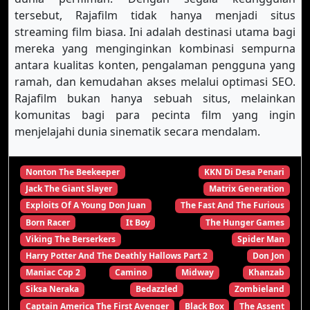
tersebut, Rajafilm tidak hanya menjadi situs
streaming film biasa. Ini adalah destinasi utama bagi
mereka yang menginginkan kombinasi sempurna
antara kualitas konten, pengalaman pengguna yang
ramah, dan kemudahan akses melalui optimasi SEO.
Rajafilm bukan hanya sebuah situs, melainkan
komunitas bagi para pecinta film yang ingin
menjelajahi dunia sinematik secara mendalam.
Nonton The Beekeeper
KKN Di Desa Penari
Jack The Giant Slayer
Matrix Generation
Exploits Of A Young Don Juan
The Fast And The Furious
Born Racer
It Boy
The Hunger Games
Viking The Berserkers
Spider Man
Harry Potter And The Deathly Hallows Part 2
Don Jon
Maniac Cop 2
Camino
Midway
Khanzab
Siksa Neraka
Bedazzled
Zombieland
Captain America The First Avenger
Black Box
The Assent