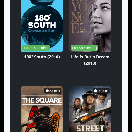
HD Streaming
HD Streaming
180° South (2010)
Life Is But a Dream
(2013)
88 min
92 min