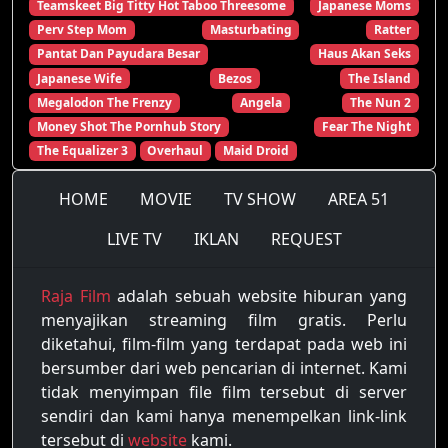
Teamskeet Big Titty Hot Taboo Threesome
Japanese Moms
Perv Step Mom
Masturbating
Ratter
Pantat Dan Payudara Besar
Haus Akan Seks
Japanese Wife
Bezos
The Island
Megalodon The Frenzy
Angela
The Nun 2
Money Shot The Pornhub Story
Fear The Night
The Equalizer 3
Overhaul
Maid Droid
HOME
MOVIE
TV SHOW
AREA 51
LIVE TV
IKLAN
REQUEST
Raja Film
adalah sebuah website hiburan yang
menyajikan streaming film gratis. Perlu
diketahui, film-film yang terdapat pada web ini
bersumber dari web pencarian di internet. Kami
tidak menyimpan file film tersebut di server
sendiri dan kami hanya menempelkan link-link
tersebut di
website
kami.