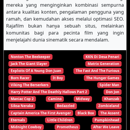
mereka yang menginginkan kombinasi sempurna
antara kualitas konten, pengalaman pengguna yang
ramah, dan kemudahan akses melalui optimasi SEO.
Rajafilm bukan hanya sebuah situs, melainkan
komunitas bagi para pecinta film yang ingin
menjelajahi dunia sinematik secara mendalam.
Nonton The Beekeeper
KKN Di Desa Penari
Jack The Giant Slayer
Matrix Generation
Exploits Of A Young Don Juan
The Fast And The Furious
Born Racer
It Boy
The Hunger Games
Viking The Berserkers
Spider Man
Harry Potter And The Deathly Hallows Part 2
Don Jon
Maniac Cop 2
Camino
Midway
Khanzab
Siksa Neraka
Bedazzled
Zombieland
Captain America The First Avenger
Black Box
The Assent
Eternals
Little Children
Pumpkinhead
Midnight Cowboy
Prometheus
After We Leave