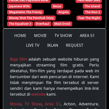
Pantat Dan Payudara Besar
Haus Akan Seks
Japanese Wife
Bezos
The Island
Megalodon The Frenzy
Angela
The Nun 2
Money Shot The Pornhub Story
Fear The Night
The Equalizer 3
Overhaul
Maid Droid
HOME
MOVIE
TV SHOW
AREA 51
LIVE TV
IKLAN
REQUEST
Raja Film
adalah sebuah website hiburan yang
menyajikan streaming film gratis. Perlu
diketahui, film-film yang terdapat pada web ini
bersumber dari web pencarian di internet. Kami
tidak menyimpan file film tersebut di server
sendiri dan kami hanya menempelkan link-link
tersebut di
website
kami.
Movie
,
TV Show
,
Area 51
, Action, Adventure,