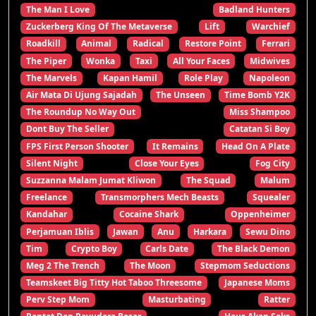
The Man I Love
Badland Hunters
Zuckerberg King Of The Metaverse
Lift
Warchief
Roadkill
Animal
Radical
Restore Point
Ferrari
The Piper
Wonka
Taxi
All Your Faces
Midwives
The Marvels
Kapan Hamil
Role Play
Napoleon
Air Mata Di Ujung Sajadah
The Unseen
Time Bomb Y2K
The Roundup No Way Out
Miss Shampoo
Dont Buy The Seller
Catatan Si Boy
FPS First Person Shooter
It Remains
Head On A Plate
Silent Night
Close Your Eyes
Fog City
Suzzanna Malam Jumat Kliwon
The Squad
Malum
Freelance
Transmorphers Mech Beasts
Squealer
Kandahar
Cocaine Shark
Oppenheimer
Perjamuan Iblis
Jawan
Anu
Harkara
Sewu Dino
Tim
Crypto Boy
Carls Date
The Black Demon
Meg 2 The Trench
The Moon
Stepmom Seductions
Teamskeet Big Titty Hot Taboo Threesome
Japanese Moms
Perv Step Mom
Masturbating
Ratter