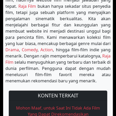
film, hadirnya website film menjadi jawaban yang
tepat.
Raja Film
bukan hanya sekadar situs penyedia
film, tetapi juga sebuah platform yang menyajikan
pengalaman sinematik berkualitas. Kita akan
menjelajahi berbagai fitur dan keunggulan yang
membuat website ini menjadi destinasi unggul bagi
para pencinta film. Kami menawarkan koleksi film
yang luar biasa, mencakup berbagai genre mulai dari
Drama
,
Comedy
,
Action
, hingga film-film indie yang
menarik. Dengan rajin memperbarui katalognya,
Raja
Film
selalu menyuguhkan yang terbaru dan terbaik di
dunia perfilman. Pengguna dapat dengan mudah
menelusuri film-film favorit mereka atau
menemukan rekomendasi baru yang menarik.
KONTEN TERKAIT
Mohon Maaf, untuk Saat Ini Tidak Ada Film
Yang Dapat Direkomendasikan