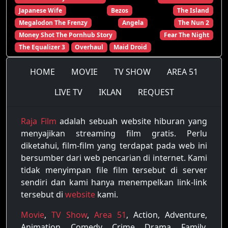
Japanese Wife
Bezos
The Island
Megalodon The Frenzy
Angela
The Nun 2
Money Shot The Pornhub Story
Fear The Night
The Equalizer 3
Overhaul
Maid Droid
HOME
MOVIE
TV SHOW
AREA 51
LIVE TV
IKLAN
REQUEST
Raja Film
adalah sebuah website hiburan yang
menyajikan streaming film gratis. Perlu
diketahui, film-film yang terdapat pada web ini
bersumber dari web pencarian di internet. Kami
tidak menyimpan file film tersebut di server
sendiri dan kami hanya menempelkan link-link
tersebut di
website
kami.
Movie
,
TV Show
,
Area 51
, Action, Adventure,
Animation, Comedy, Crime, Drama, Family,