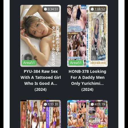
0:34:51
1:08:52
Area51
Area51
PYU-384 Raw Sex
HONB-378 Looking
With A Tattooed Girl
For A Daddy Men
Who Is Good A...
Only Yurichimi...
(2024)
(2024)
1:19:31
4:01:19