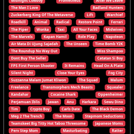
Midnight Cowboy
Prometheus
After We Leave
The Man I Love
Badland Hunters
Zuckerberg King Of The Metaverse
Lift
Warchief
Roadkill
Animal
Radical
Restore Point
Ferrari
The Piper
Wonka
Taxi
All Your Faces
Midwives
The Marvels
Kapan Hamil
Role Play
Napoleon
Air Mata Di Ujung Sajadah
The Unseen
Time Bomb Y2K
The Roundup No Way Out
Miss Shampoo
Dont Buy The Seller
Catatan Si Boy
FPS First Person Shooter
It Remains
Head On A Plate
Silent Night
Close Your Eyes
Fog City
Suzzanna Malam Jumat Kliwon
The Squad
Malum
Freelance
Transmorphers Mech Beasts
Squealer
Kandahar
Cocaine Shark
Oppenheimer
Perjamuan Iblis
Jawan
Anu
Harkara
Sewu Dino
Tim
Crypto Boy
Carls Date
The Black Demon
Meg 2 The Trench
The Moon
Stepmom Seductions
Teamskeet Big Titty Hot Taboo Threesome
Japanese Moms
Perv Step Mom
Masturbating
Ratter