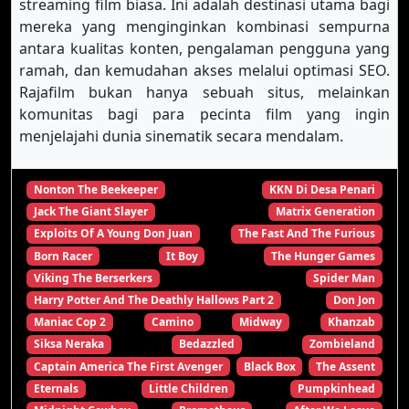
streaming film biasa. Ini adalah destinasi utama bagi
mereka yang menginginkan kombinasi sempurna
antara kualitas konten, pengalaman pengguna yang
ramah, dan kemudahan akses melalui optimasi SEO.
Rajafilm bukan hanya sebuah situs, melainkan
komunitas bagi para pecinta film yang ingin
menjelajahi dunia sinematik secara mendalam.
Nonton The Beekeeper
KKN Di Desa Penari
Jack The Giant Slayer
Matrix Generation
Exploits Of A Young Don Juan
The Fast And The Furious
Born Racer
It Boy
The Hunger Games
Viking The Berserkers
Spider Man
Harry Potter And The Deathly Hallows Part 2
Don Jon
Maniac Cop 2
Camino
Midway
Khanzab
Siksa Neraka
Bedazzled
Zombieland
Captain America The First Avenger
Black Box
The Assent
Eternals
Little Children
Pumpkinhead