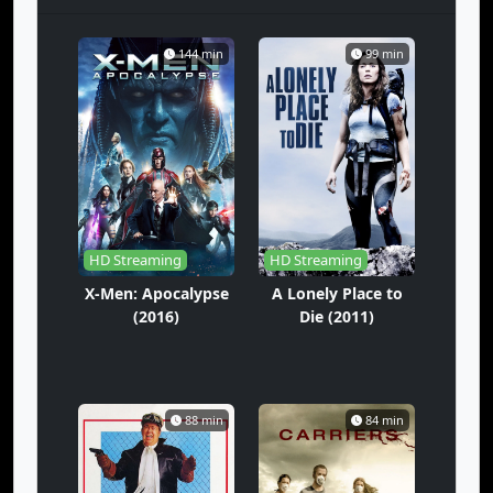
144 min
99 min
HD Streaming
HD Streaming
X-Men: Apocalypse
A Lonely Place to
(2016)
Die (2011)
88 min
84 min