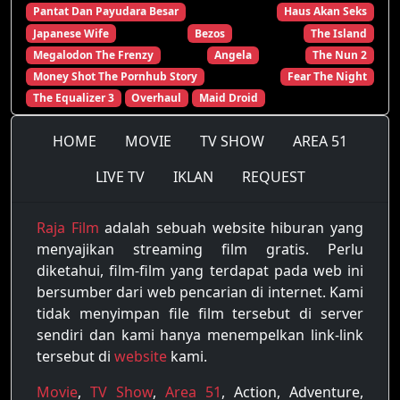
Pantat Dan Payudara Besar
Haus Akan Seks
Japanese Wife
Bezos
The Island
Megalodon The Frenzy
Angela
The Nun 2
Money Shot The Pornhub Story
Fear The Night
The Equalizer 3
Overhaul
Maid Droid
HOME
MOVIE
TV SHOW
AREA 51
LIVE TV
IKLAN
REQUEST
Raja Film
adalah sebuah website hiburan yang
menyajikan streaming film gratis. Perlu
diketahui, film-film yang terdapat pada web ini
bersumber dari web pencarian di internet. Kami
tidak menyimpan file film tersebut di server
sendiri dan kami hanya menempelkan link-link
tersebut di
website
kami.
Movie
,
TV Show
,
Area 51
, Action, Adventure,