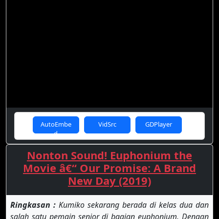
AutoEmbe
VidSrc
GDPlayer
d
Nonton Sound! Euphonium the
Movie â€“ Our Promise: A Brand
New Day (2019)
Ringkasan :
Kumiko sekarang berada di kelas dua dan
salah satu pemain senior di bagian euphonium. Dengan