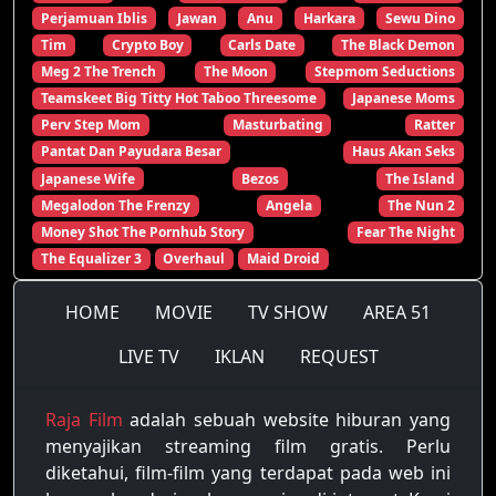
Perjamuan Iblis
Jawan
Anu
Harkara
Sewu Dino
Tim
Crypto Boy
Carls Date
The Black Demon
Meg 2 The Trench
The Moon
Stepmom Seductions
Teamskeet Big Titty Hot Taboo Threesome
Japanese Moms
Perv Step Mom
Masturbating
Ratter
Pantat Dan Payudara Besar
Haus Akan Seks
Japanese Wife
Bezos
The Island
Megalodon The Frenzy
Angela
The Nun 2
Money Shot The Pornhub Story
Fear The Night
The Equalizer 3
Overhaul
Maid Droid
HOME
MOVIE
TV SHOW
AREA 51
LIVE TV
IKLAN
REQUEST
Raja Film
adalah sebuah website hiburan yang
menyajikan streaming film gratis. Perlu
diketahui, film-film yang terdapat pada web ini