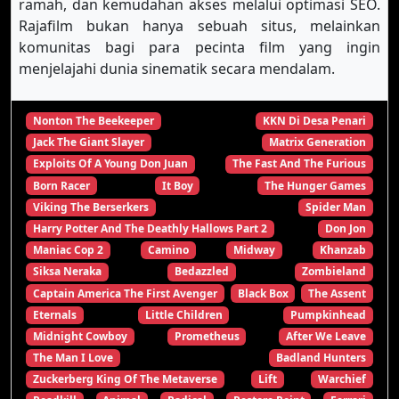
ramah, dan kemudahan akses melalui optimasi SEO.
Rajafilm bukan hanya sebuah situs, melainkan
komunitas bagi para pecinta film yang ingin
menjelajahi dunia sinematik secara mendalam.
Nonton The Beekeeper
KKN Di Desa Penari
Jack The Giant Slayer
Matrix Generation
Exploits Of A Young Don Juan
The Fast And The Furious
Born Racer
It Boy
The Hunger Games
Viking The Berserkers
Spider Man
Harry Potter And The Deathly Hallows Part 2
Don Jon
Maniac Cop 2
Camino
Midway
Khanzab
Siksa Neraka
Bedazzled
Zombieland
Captain America The First Avenger
Black Box
The Assent
Eternals
Little Children
Pumpkinhead
Midnight Cowboy
Prometheus
After We Leave
The Man I Love
Badland Hunters
Zuckerberg King Of The Metaverse
Lift
Warchief