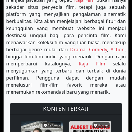
menjadi jawaban yang tepat.
Raja Film
bukan hanya
sekadar situs penyedia film, tetapi juga sebuah
platform yang menyajikan pengalaman sinematik
berkualitas. Kita akan menjelajahi berbagai fitur dan
keunggulan yang membuat website ini menjadi
destinasi unggul bagi para pencinta film. Kami
menawarkan koleksi film yang luar biasa, mencakup
berbagai genre mulai dari
Drama
,
Comedy
,
Action
,
hingga film-film indie yang menarik. Dengan rajin
memperbarui katalognya,
Raja Film
selalu
menyuguhkan yang terbaru dan terbaik di dunia
perfilman. Pengguna dapat dengan mudah
menelusuri film-film favorit mereka atau
menemukan rekomendasi baru yang menarik.
KONTEN TERKAIT
127 min
88 min