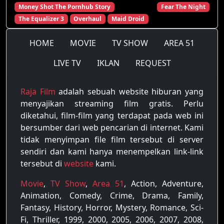
Money Shot The Pornhub Story
Fear The Night
The Equalizer 3
Overhaul
Maid Droid
HOME
MOVIE
TV SHOW
AREA 51
LIVE TV
IKLAN
REQUEST
Raja Film
adalah sebuah website hiburan yang
menyajikan streaming film gratis. Perlu
diketahui, film-film yang terdapat pada web ini
bersumber dari web pencarian di internet. Kami
tidak menyimpan file film tersebut di server
sendiri dan kami hanya menempelkan link-link
tersebut di
website
kami.
Movie
,
TV Show
,
Area 51
, Action, Adventure,
Animation, Comedy, Crime, Drama, Family,
Fantasy, History, Horror, Mystery, Romance, Sci-
Fi, Thriller, 1999, 2000, 2005, 2006, 2007, 2008,