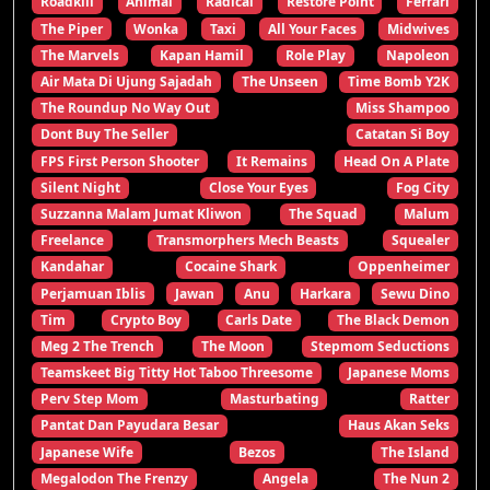
Roadkill
Animal
Radical
Restore Point
Ferrari
The Piper
Wonka
Taxi
All Your Faces
Midwives
The Marvels
Kapan Hamil
Role Play
Napoleon
Air Mata Di Ujung Sajadah
The Unseen
Time Bomb Y2K
The Roundup No Way Out
Miss Shampoo
Dont Buy The Seller
Catatan Si Boy
FPS First Person Shooter
It Remains
Head On A Plate
Silent Night
Close Your Eyes
Fog City
Suzzanna Malam Jumat Kliwon
The Squad
Malum
Freelance
Transmorphers Mech Beasts
Squealer
Kandahar
Cocaine Shark
Oppenheimer
Perjamuan Iblis
Jawan
Anu
Harkara
Sewu Dino
Tim
Crypto Boy
Carls Date
The Black Demon
Meg 2 The Trench
The Moon
Stepmom Seductions
Teamskeet Big Titty Hot Taboo Threesome
Japanese Moms
Perv Step Mom
Masturbating
Ratter
Pantat Dan Payudara Besar
Haus Akan Seks
Japanese Wife
Bezos
The Island
Megalodon The Frenzy
Angela
The Nun 2