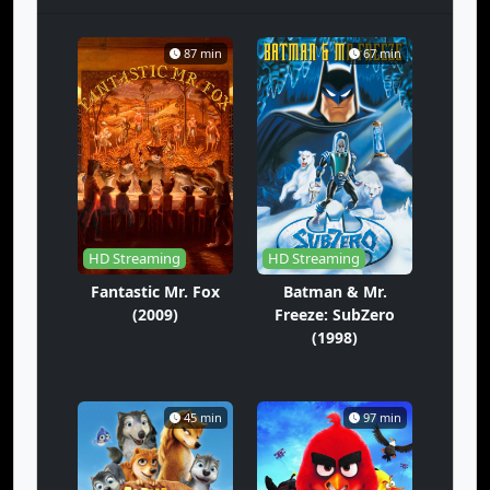
87 min
67 min
HD Streaming
HD Streaming
Fantastic Mr. Fox
Batman & Mr.
(2009)
Freeze: SubZero
(1998)
45 min
97 min