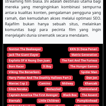
streaming film biasa. Ini adalah destinasi utama bagi
mereka yang menginginkan kombinasi sempurna
antara kualitas konten, pengalaman pengguna yang
ramah, dan kemudahan akses melalui optimasi SEO.
Rajafilm bukan hanya sebuah situs, melainkan
komunitas bagi para pecinta film yang ingin
menjelajahi dunia sinematik secara mendalam.
Nonton The Beekeeper
KKN Di Desa Penari
Jack The Giant Slayer
Matrix Generation
Exploits Of A Young Don Juan
The Fast And The Furious
Born Racer
It Boy
The Hunger Games
Viking The Berserkers
Spider Man
Harry Potter And The Deathly Hallows Part 2
Don Jon
Maniac Cop 2
Camino
Midway
Khanzab
Siksa Neraka
Bedazzled
Zombieland
Captain America The First Avenger
Black Box
The Assent
Eternals
Little Children
Pumpkinhead