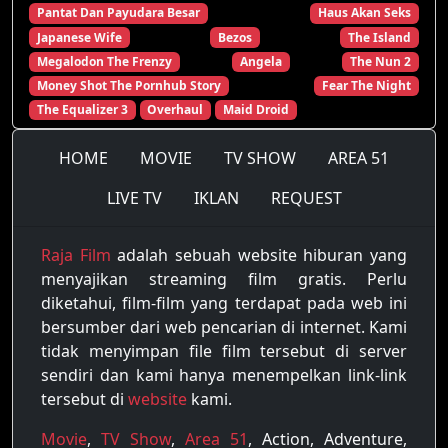
Pantat Dan Payudara Besar
Haus Akan Seks
Japanese Wife
Bezos
The Island
Megalodon The Frenzy
Angela
The Nun 2
Money Shot The Pornhub Story
Fear The Night
The Equalizer 3
Overhaul
Maid Droid
HOME
MOVIE
TV SHOW
AREA 51
LIVE TV
IKLAN
REQUEST
Raja Film
adalah sebuah website hiburan yang
menyajikan streaming film gratis. Perlu
diketahui, film-film yang terdapat pada web ini
bersumber dari web pencarian di internet. Kami
tidak menyimpan file film tersebut di server
sendiri dan kami hanya menempelkan link-link
tersebut di
website
kami.
Movie
,
TV Show
,
Area 51
, Action, Adventure,