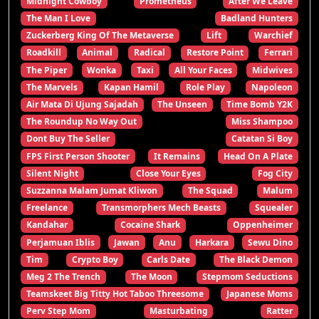
Midnight Cowboy
Prometheus
After We Leave
The Man I Love
Badland Hunters
Zuckerberg King Of The Metaverse
Lift
Warchief
Roadkill
Animal
Radical
Restore Point
Ferrari
The Piper
Wonka
Taxi
All Your Faces
Midwives
The Marvels
Kapan Hamil
Role Play
Napoleon
Air Mata Di Ujung Sajadah
The Unseen
Time Bomb Y2K
The Roundup No Way Out
Miss Shampoo
Dont Buy The Seller
Catatan Si Boy
FPS First Person Shooter
It Remains
Head On A Plate
Silent Night
Close Your Eyes
Fog City
Suzzanna Malam Jumat Kliwon
The Squad
Malum
Freelance
Transmorphers Mech Beasts
Squealer
Kandahar
Cocaine Shark
Oppenheimer
Perjamuan Iblis
Jawan
Anu
Harkara
Sewu Dino
Tim
Crypto Boy
Carls Date
The Black Demon
Meg 2 The Trench
The Moon
Stepmom Seductions
Teamskeet Big Titty Hot Taboo Threesome
Japanese Moms
Perv Step Mom
Masturbating
Ratter