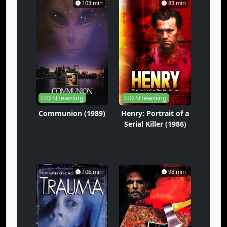
103 min
83 min
HD Streaming
HD Streaming
Communion (1989)
Henry: Portrait of a
Serial Killer (1986)
106 min
98 min