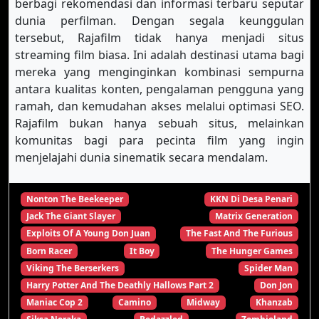
berbagi rekomendasi dan informasi terbaru seputar
dunia perfilman. Dengan segala keunggulan
tersebut, Rajafilm tidak hanya menjadi situs
streaming film biasa. Ini adalah destinasi utama bagi
mereka yang menginginkan kombinasi sempurna
antara kualitas konten, pengalaman pengguna yang
ramah, dan kemudahan akses melalui optimasi SEO.
Rajafilm bukan hanya sebuah situs, melainkan
komunitas bagi para pecinta film yang ingin
menjelajahi dunia sinematik secara mendalam.
Nonton The Beekeeper
KKN Di Desa Penari
Jack The Giant Slayer
Matrix Generation
Exploits Of A Young Don Juan
The Fast And The Furious
Born Racer
It Boy
The Hunger Games
Viking The Berserkers
Spider Man
Harry Potter And The Deathly Hallows Part 2
Don Jon
Maniac Cop 2
Camino
Midway
Khanzab