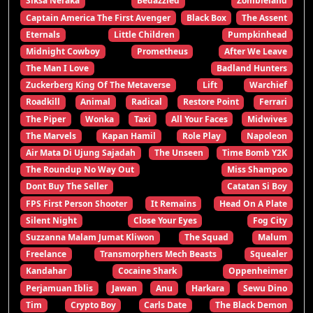
Siksa Neraka
Bedazzled
Zombieland
Captain America The First Avenger
Black Box
The Assent
Eternals
Little Children
Pumpkinhead
Midnight Cowboy
Prometheus
After We Leave
The Man I Love
Badland Hunters
Zuckerberg King Of The Metaverse
Lift
Warchief
Roadkill
Animal
Radical
Restore Point
Ferrari
The Piper
Wonka
Taxi
All Your Faces
Midwives
The Marvels
Kapan Hamil
Role Play
Napoleon
Air Mata Di Ujung Sajadah
The Unseen
Time Bomb Y2K
The Roundup No Way Out
Miss Shampoo
Dont Buy The Seller
Catatan Si Boy
FPS First Person Shooter
It Remains
Head On A Plate
Silent Night
Close Your Eyes
Fog City
Suzzanna Malam Jumat Kliwon
The Squad
Malum
Freelance
Transmorphers Mech Beasts
Squealer
Kandahar
Cocaine Shark
Oppenheimer
Perjamuan Iblis
Jawan
Anu
Harkara
Sewu Dino
Tim
Crypto Boy
Carls Date
The Black Demon