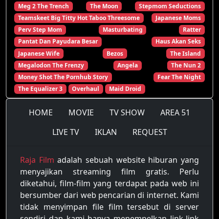
Meg 2 The Trench
The Moon
Stepmom Seductions
Teamskeet Big Titty Hot Taboo Threesome
Japanese Moms
Perv Step Mom
Masturbating
Ratter
Pantat Dan Payudara Besar
Haus Akan Seks
Japanese Wife
Bezos
The Island
Megalodon The Frenzy
Angela
The Nun 2
Money Shot The Pornhub Story
Fear The Night
The Equalizer 3
Overhaul
Maid Droid
HOME
MOVIE
TV SHOW
AREA 51
LIVE TV
IKLAN
REQUEST
Raja Film
adalah sebuah website hiburan yang
menyajikan streaming film gratis. Perlu
diketahui, film-film yang terdapat pada web ini
bersumber dari web pencarian di internet. Kami
tidak menyimpan file film tersebut di server
sendiri dan kami hanya menempelkan link-link