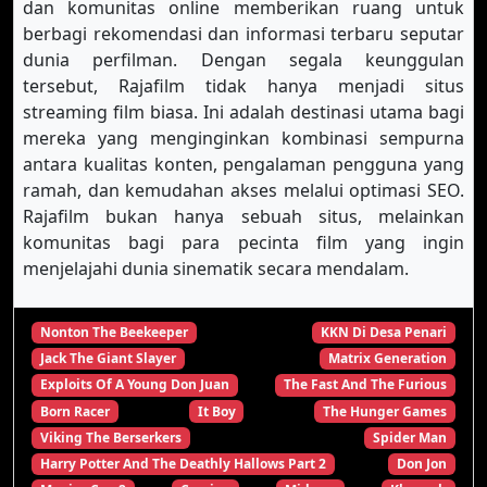
dan komunitas online memberikan ruang untuk
berbagi rekomendasi dan informasi terbaru seputar
dunia perfilman. Dengan segala keunggulan
tersebut, Rajafilm tidak hanya menjadi situs
streaming film biasa. Ini adalah destinasi utama bagi
mereka yang menginginkan kombinasi sempurna
antara kualitas konten, pengalaman pengguna yang
ramah, dan kemudahan akses melalui optimasi SEO.
Rajafilm bukan hanya sebuah situs, melainkan
komunitas bagi para pecinta film yang ingin
menjelajahi dunia sinematik secara mendalam.
Nonton The Beekeeper
KKN Di Desa Penari
Jack The Giant Slayer
Matrix Generation
Exploits Of A Young Don Juan
The Fast And The Furious
Born Racer
It Boy
The Hunger Games
Viking The Berserkers
Spider Man
Harry Potter And The Deathly Hallows Part 2
Don Jon