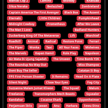
Maniac Cop 2
Camino
Midway
Khanzab
Siksa Neraka
Bedazzled
Zombieland
Captain America The First Avenger
Black Box
The Assent
Eternals
Little Children
Pumpkinhead
Midnight Cowboy
Prometheus
After We Leave
The Man I Love
Badland Hunters
Zuckerberg King Of The Metaverse
Lift
Warchief
Roadkill
Animal
Radical
Restore Point
Ferrari
The Piper
Wonka
Taxi
All Your Faces
Midwives
The Marvels
Kapan Hamil
Role Play
Napoleon
Air Mata Di Ujung Sajadah
The Unseen
Time Bomb Y2K
The Roundup No Way Out
Miss Shampoo
Dont Buy The Seller
Catatan Si Boy
FPS First Person Shooter
It Remains
Head On A Plate
Silent Night
Close Your Eyes
Fog City
Suzzanna Malam Jumat Kliwon
The Squad
Malum
Freelance
Transmorphers Mech Beasts
Squealer
Kandahar
Cocaine Shark
Oppenheimer
Perjamuan Iblis
Jawan
Anu
Harkara
Sewu Dino