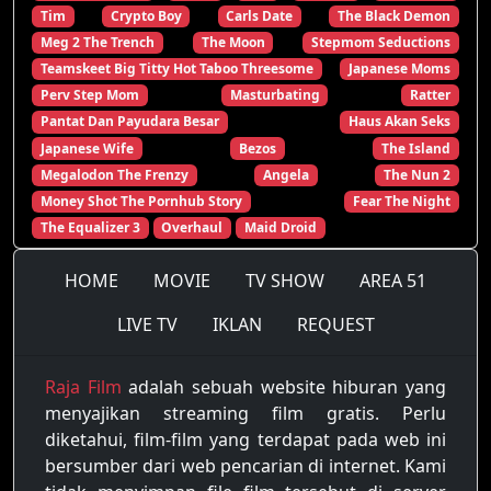
Tim
Crypto Boy
Carls Date
The Black Demon
Meg 2 The Trench
The Moon
Stepmom Seductions
Teamskeet Big Titty Hot Taboo Threesome
Japanese Moms
Perv Step Mom
Masturbating
Ratter
Pantat Dan Payudara Besar
Haus Akan Seks
Japanese Wife
Bezos
The Island
Megalodon The Frenzy
Angela
The Nun 2
Money Shot The Pornhub Story
Fear The Night
The Equalizer 3
Overhaul
Maid Droid
HOME
MOVIE
TV SHOW
AREA 51
LIVE TV
IKLAN
REQUEST
Raja Film
adalah sebuah website hiburan yang
menyajikan streaming film gratis. Perlu
diketahui, film-film yang terdapat pada web ini
bersumber dari web pencarian di internet. Kami