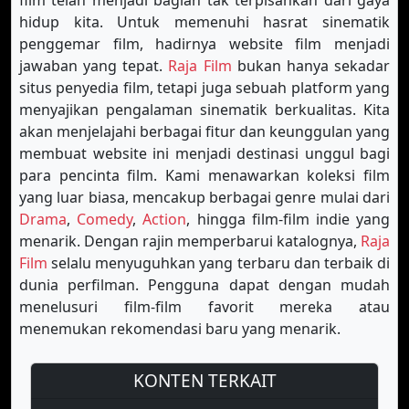
film telah menjadi bagian tak terpisahkan dari gaya
hidup kita. Untuk memenuhi hasrat sinematik
penggemar film, hadirnya website film menjadi
jawaban yang tepat.
Raja Film
bukan hanya sekadar
situs penyedia film, tetapi juga sebuah platform yang
menyajikan pengalaman sinematik berkualitas. Kita
akan menjelajahi berbagai fitur dan keunggulan yang
membuat website ini menjadi destinasi unggul bagi
para pencinta film. Kami menawarkan koleksi film
yang luar biasa, mencakup berbagai genre mulai dari
Drama
,
Comedy
,
Action
, hingga film-film indie yang
menarik. Dengan rajin memperbarui katalognya,
Raja
Film
selalu menyuguhkan yang terbaru dan terbaik di
dunia perfilman. Pengguna dapat dengan mudah
menelusuri film-film favorit mereka atau
menemukan rekomendasi baru yang menarik.
KONTEN TERKAIT