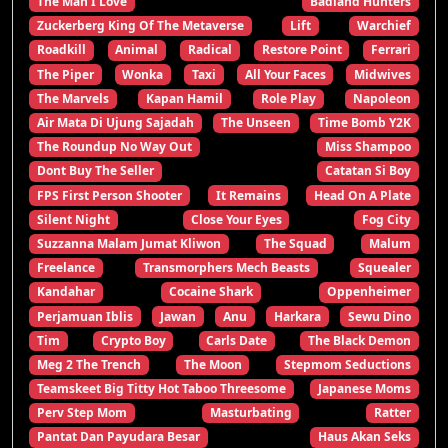
The Man I Love
Badland Hunters
Zuckerberg King Of The Metaverse
Lift
Warchief
Roadkill
Animal
Radical
Restore Point
Ferrari
The Piper
Wonka
Taxi
All Your Faces
Midwives
The Marvels
Kapan Hamil
Role Play
Napoleon
Air Mata Di Ujung Sajadah
The Unseen
Time Bomb Y2K
The Roundup No Way Out
Miss Shampoo
Dont Buy The Seller
Catatan Si Boy
FPS First Person Shooter
It Remains
Head On A Plate
Silent Night
Close Your Eyes
Fog City
Suzzanna Malam Jumat Kliwon
The Squad
Malum
Freelance
Transmorphers Mech Beasts
Squealer
Kandahar
Cocaine Shark
Oppenheimer
Perjamuan Iblis
Jawan
Anu
Harkara
Sewu Dino
Tim
Crypto Boy
Carls Date
The Black Demon
Meg 2 The Trench
The Moon
Stepmom Seductions
Teamskeet Big Titty Hot Taboo Threesome
Japanese Moms
Perv Step Mom
Masturbating
Ratter
Pantat Dan Payudara Besar
Haus Akan Seks