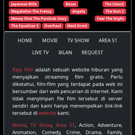
Japanese Wife
Bezos
The Island
Megalodon The Frenzy
Angela
The Nun 2
Money Shot The Pornhub Story
Fear The Night
The Equalizer 3
Overhaul
Maid Droid
HOME
MOVIE
TV SHOW
AREA 51
LIVE TV
IKLAN
REQUEST
Raja Film
adalah sebuah website hiburan yang
menyajikan streaming film gratis. Perlu
diketahui, film-film yang terdapat pada web ini
bersumber dari web pencarian di internet. Kami
tidak menyimpan file film tersebut di server
sendiri dan kami hanya menempelkan link-link
tersebut di
website
kami.
Movie
,
TV Show
,
Area 51
, Action, Adventure,
Animation, Comedy, Crime, Drama, Family,