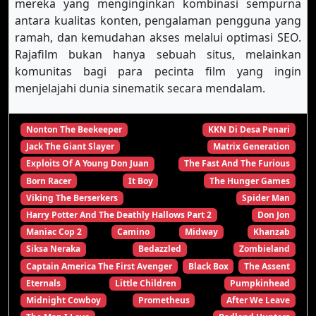
mereka yang menginginkan kombinasi sempurna
antara kualitas konten, pengalaman pengguna yang
ramah, dan kemudahan akses melalui optimasi SEO.
Rajafilm bukan hanya sebuah situs, melainkan
komunitas bagi para pecinta film yang ingin
menjelajahi dunia sinematik secara mendalam.
Nonton The Beekeeper
KKN Di Desa Penari
Jack The Giant Slayer
Matrix Generation
Exploits Of A Young Don Juan
The Fast And The Furious
Born Racer
It Boy
The Hunger Games
Viking The Berserkers
Spider Man
Harry Potter And The Deathly Hallows Part 2
Don Jon
Maniac Cop 2
Camino
Midway
Khanzab
Siksa Neraka
Bedazzled
Zombieland
Captain America The First Avenger
Black Box
The Assent
Eternals
Little Children
Pumpkinhead
Midnight Cowboy
Prometheus
After We Leave