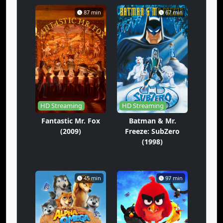
87 min
67 min
HD Streaming
HD Streaming
Fantastic Mr. Fox
Batman & Mr.
(2009)
Freeze: SubZero
(1998)
45 min
97 min