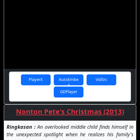
PlayerX
AutoEmbe
VidSrc
d
GDPlayer
Nonton Pete's Christmas (2013)
Ringkasan :
An overlooked middle child finds himself in
the unexpected spotlight when he realizes his family's