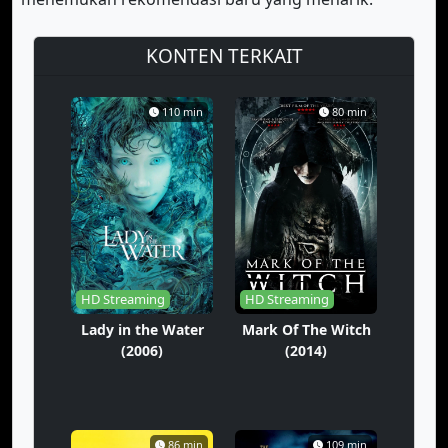
KONTEN TERKAIT
110 min
80 min
HD Streaming
HD Streaming
Lady in the Water
Mark Of The Witch
(2006)
(2014)
86 min
109 min