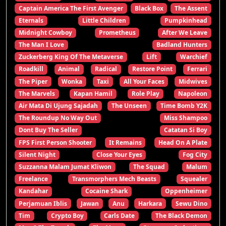
Captain America The First Avenger
Black Box
The Assent
Eternals
Little Children
Pumpkinhead
Midnight Cowboy
Prometheus
After We Leave
The Man I Love
Badland Hunters
Zuckerberg King Of The Metaverse
Lift
Warchief
Roadkill
Animal
Radical
Restore Point
Ferrari
The Piper
Wonka
Taxi
All Your Faces
Midwives
The Marvels
Kapan Hamil
Role Play
Napoleon
Air Mata Di Ujung Sajadah
The Unseen
Time Bomb Y2K
The Roundup No Way Out
Miss Shampoo
Dont Buy The Seller
Catatan Si Boy
FPS First Person Shooter
It Remains
Head On A Plate
Silent Night
Close Your Eyes
Fog City
Suzzanna Malam Jumat Kliwon
The Squad
Malum
Freelance
Transmorphers Mech Beasts
Squealer
Kandahar
Cocaine Shark
Oppenheimer
Perjamuan Iblis
Jawan
Anu
Harkara
Sewu Dino
Tim
Crypto Boy
Carls Date
The Black Demon