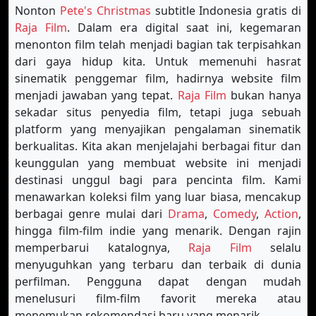
Nonton
Pete's Christmas
subtitle Indonesia gratis di
Raja Film
. Dalam era digital saat ini, kegemaran
menonton film telah menjadi bagian tak terpisahkan
dari gaya hidup kita. Untuk memenuhi hasrat
sinematik penggemar film, hadirnya website film
menjadi jawaban yang tepat.
Raja Film
bukan hanya
sekadar situs penyedia film, tetapi juga sebuah
platform yang menyajikan pengalaman sinematik
berkualitas. Kita akan menjelajahi berbagai fitur dan
keunggulan yang membuat website ini menjadi
destinasi unggul bagi para pencinta film. Kami
menawarkan koleksi film yang luar biasa, mencakup
berbagai genre mulai dari
Drama
,
Comedy
,
Action
,
hingga film-film indie yang menarik. Dengan rajin
memperbarui katalognya,
Raja Film
selalu
menyuguhkan yang terbaru dan terbaik di dunia
perfilman. Pengguna dapat dengan mudah
menelusuri film-film favorit mereka atau
menemukan rekomendasi baru yang menarik.