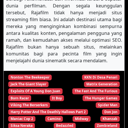
dunia perfilman. Dengan segala keunggulan
tersebut, Rajafilm tidak hanya menjadi situs
streaming film biasa. Ini adalah destinasi utama bagi
mereka yang menginginkan kombinasi sempurna
antara kualitas konten, pengalaman pengguna yang
ramah, dan kemudahan akses melalui optimasi SEO.
Rajafilm bukan hanya sebuah situs, melainkan
komunitas bagi para pecinta film yang ingin
menjelajahi dunia sinematik secara mendalam.
Nonton The Beekeeper
KKN Di Desa Penari
Jack The Giant Slayer
Matrix Generation
Exploits Of A Young Don Juan
The Fast And The Furious
Born Racer
It Boy
The Hunger Games
Viking The Berserkers
Spider Man
Harry Potter And The Deathly Hallows Part 2
Don Jon
Maniac Cop 2
Camino
Midway
Khanzab
Siksa Neraka
Bedazzled
Zombieland