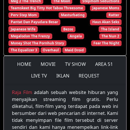
Meg 2 The Trench
The Moon
Stepmom Seductions
Teamskeet Big Titty Hot Taboo Threesome
Japanese Moms
Perv Step Mom
Masturbating
Ratter
Pantat Dan Payudara Besar
Haus Akan Seks
Japanese Wife
Bezos
The Island
Megalodon The Frenzy
Angela
The Nun 2
Money Shot The Pornhub Story
Fear The Night
The Equalizer 3
Overhaul
Maid Droid
HOME
MOVIE
TV SHOW
AREA 51
LIVE TV
IKLAN
REQUEST
Raja Film
adalah sebuah website hiburan yang
menyajikan streaming film gratis. Perlu
diketahui, film-film yang terdapat pada web ini
bersumber dari web pencarian di internet. Kami
tidak menyimpan file film tersebut di server
sendiri dan kami hanya menempelkan link-link