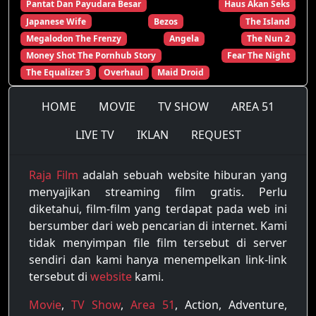
Pantat Dan Payudara Besar
Haus Akan Seks
Japanese Wife
Bezos
The Island
Megalodon The Frenzy
Angela
The Nun 2
Money Shot The Pornhub Story
Fear The Night
The Equalizer 3
Overhaul
Maid Droid
HOME
MOVIE
TV SHOW
AREA 51
LIVE TV
IKLAN
REQUEST
Raja Film
adalah sebuah website hiburan yang
menyajikan streaming film gratis. Perlu
diketahui, film-film yang terdapat pada web ini
bersumber dari web pencarian di internet. Kami
tidak menyimpan file film tersebut di server
sendiri dan kami hanya menempelkan link-link
tersebut di
website
kami.
Movie
,
TV Show
,
Area 51
, Action, Adventure,