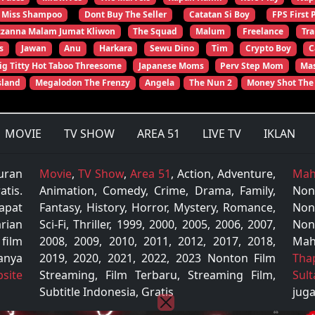
Miss Shampoo
Dont Buy The Seller
Catatan Si Boy
FPS First 
zzanna Malam Jumat Kliwon
The Squad
Malum
Freelance
Tr
s
Jawan
Anu
Harkara
Sewu Dino
Tim
Crypto Boy
C
ig Titty Hot Taboo Threesome
Japanese Moms
Perv Step Mom
Mas
sland
Megalodon The Frenzy
Angela
The Nun 2
Money Shot The
MOVIE
TV SHOW
AREA 51
LIVE TV
IKLAN
uran
Movie
,
TV Show
,
Area 51
, Action, Adventure,
Mah
tis.
Animation, Comedy, Crime, Drama, Family,
Non
apat
Fantasy, History, Horror, Mystery, Romance,
Non
rian
Sci-Fi, Thriller, 1999, 2000, 2005, 2006, 2007,
Non
 film
2008, 2009, 2010, 2011, 2012, 2017, 2018,
Mah
anya
2019, 2020, 2021, 2022, 2023 Nonton Film
Tha
site
Streaming, Film Terbaru, Streaming Film,
Sul
Subtitle Indonesia, Gratis
juga