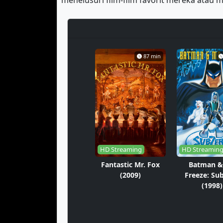
menelusuri film-film favorit mereka ata
87 min
HD Streaming
HD Streamin
Fantastic Mr. Fox
Batman &
(2009)
Freeze: Su
(1998)