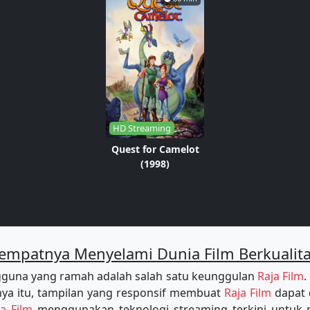
HD Streaming
Quest for Camelot
(1998)
empatnya Menyelami Dunia Film Berkualit
guna yang ramah adalah salah satu keunggulan
Raja Film
.
a itu, tampilan yang responsif membuat
Raja Film
dapat 
ja Film
menggunakan teknologi streaming terkini untu