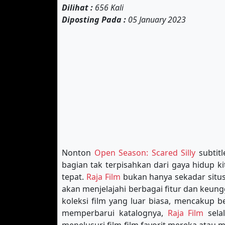
Dilihat :
656 Kali
Diposting Pada :
05 January 2023
Nonton
Open Season: Scared Silly
subtitl
bagian tak terpisahkan dari gaya hidup 
tepat.
Raja Film
bukan hanya sekadar situs 
akan menjelajahi berbagai fitur dan keun
koleksi film yang luar biasa, mencakup b
memperbarui katalognya,
Raja Film
sela