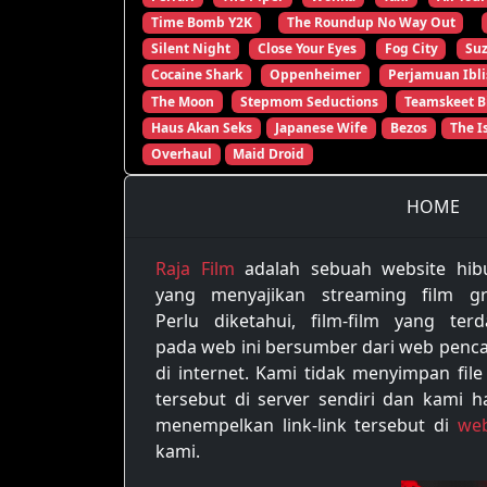
Time Bomb Y2K
The Roundup No Way Out
Silent Night
Close Your Eyes
Fog City
Su
Cocaine Shark
Oppenheimer
Perjamuan Ibli
The Moon
Stepmom Seductions
Teamskeet B
Haus Akan Seks
Japanese Wife
Bezos
The I
Overhaul
Maid Droid
HOME
Raja Film
adalah sebuah website hib
yang menyajikan streaming film gra
Perlu diketahui, film-film yang terd
pada web ini bersumber dari web penca
di internet. Kami tidak menyimpan file
tersebut di server sendiri dan kami h
menempelkan link-link tersebut di
web
kami.