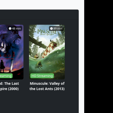
48 min
89 min
reaming
HD Streaming
d: The Last
Minuscule: Valley of
ire (2000)
the Lost Ants (2013)