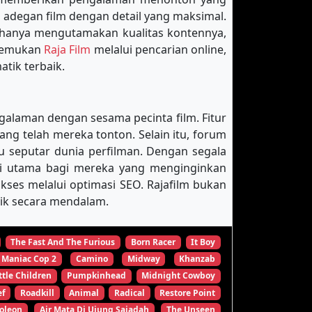
 adegan film dengan detail yang maksimal.
 hanya mengutamakan kualitas kontennya,
enemukan
Raja Film
melalui pencarian online,
tik terbaik.
galaman dengan sesama pecinta film. Fitur
 telah mereka tonton. Selain itu, forum
u seputar dunia perfilman. Dengan segala
nasi utama bagi mereka yang menginginkan
es melalui optimasi SEO. Rajafilm bukan
tik secara mendalam.
The Fast And The Furious
Born Racer
It Boy
Maniac Cop 2
Camino
Midway
Khanzab
ttle Children
Pumpkinhead
Midnight Cowboy
ef
Roadkill
Animal
Radical
Restore Point
oleon
Air Mata Di Ujung Sajadah
The Unseen