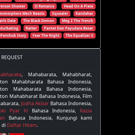
Person Shooter
It Remains
Head On A Plate
ansmorphers Mech Beasts
Squealer
Kandahar
arls Date
The Black Demon
Meg 2 The Trench
turbating
Ratter
Pantat Dan Payudara Besar
 Pornhub Story
Fear The Night
The Equalizer 3
REQUEST
abharata
, Mahabarata, Mahabharat,
ton Mahabharata Bahasa Indonesia,
ton Mahabarata Bahasa Indonesia,
ton Mahabharat Bahasa Indonesia, Film
abarata,
Jodha Akbar
Bahasa Indonesia,
pki Pyar Ki
Bahasa Indonesia,
Razia
tan
Bahasa Indonesia, Kunjungi kami
 di
Daftar Hitam
.