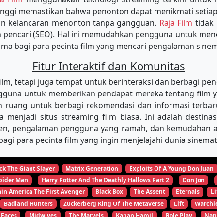
tinggi memastikan bahwa penonton dapat menikmati setiap
min kelancaran menonton tanpa gangguan.
Raja Film
tidak
in pencari (SEO). Hal ini memudahkan pengguna untuk m
tama bagi para pecinta film yang mencari pengalaman sinema
Fitur Interaktif dan Komunitas
, tetapi juga tempat untuk berinteraksi dan berbagi pen
una untuk memberikan pendapat mereka tentang film yang
 ruang untuk berbagi rekomendasi dan informasi terbar
ya menjadi situs streaming film biasa. Ini adalah desti
ten, pengalaman pengguna yang ramah, dan kemudahan aks
agi para pecinta film yang ingin menjelajahi dunia sinema
ck The Giant Slayer
Matrix Generation
Exploits Of A Young Don Juan
pider Man
Harry Potter And The Deathly Hallows Part 2
Don Jon
in America The First Avenger
Black Box
The Assent
Eternals
Li
Badland Hunters
Zuckerberg King Of The Metaverse
Lift
Warchi
 Faces
Midwives
The Marvels
Kapan Hamil
Role Play
Nap