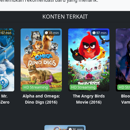
u menemukan rekomendasi baru yang menarik.
KONTEN TERKAIT
67 min
45 min
97 min
g
HD Streaming
HD Streaming
HD St
 Mr.
Alpha and Omega:
The Angry Birds
Bloo
bZero
Dino Digs (2016)
Movie (2016)
Vamp
86 min