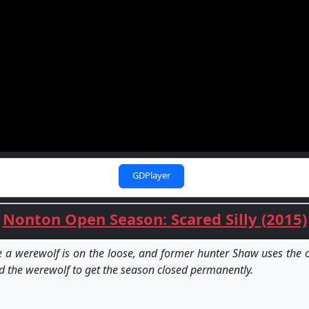
GDPlayer
Nonton Open Season: Scared Silly (2015)
 werewolf is on the loose, and former hunter Shaw uses the opp
nd the werewolf to get the season closed permanently.