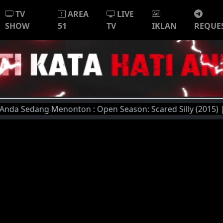
TV
AREA
LIVE
SHOW
51
TV
IKLAN
REQUE
 Sedang Menonton : Open Season: Scared Silly (2015) | Untu