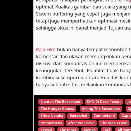
optimal. Kualitas gambar dan suara yang 
Sistem buffering yang cepat juga menja
tetapi juga memperhatikan optimasi mes
sehingga situs ini dapat menjadi tujuan u
Raja Film
bukan hanya tempat menonton film
komentar dan ulasan memungkinkan pengg
diskusi dan komunitas online memberikan
keunggulan tersebut, Rajafilm tidak han
kombinasi sempurna antara kualitas kon
hanya sebuah situs, melainkan komunitas b
Nonton The Beekeeper
KKN Di Desa Penari
Ja
The Hunger Games
Viking The Berserkers
S
Siksa Neraka
Bedazzled
Zombieland
Capta
Prometheus
After We Leave
The Man I Love
Ferrari
The Piper
Wonka
Taxi
All Your