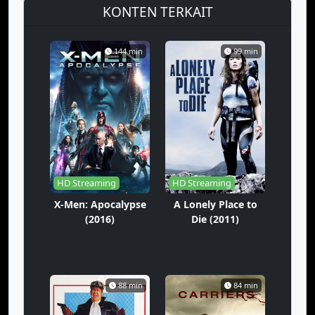
KONTEN TERKAIT
144 min
99 min
HD Streaming
HD Streaming
X-Men: Apocalypse
A Lonely Place to
(2016)
Die (2011)
88 min
84 min