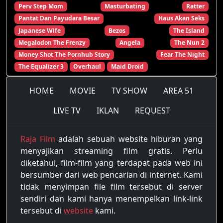
Perv Step Mom
Masturbating
Ratter
Pantat Dan Payudara Besar
Haus Akan Seks
Japanese Wife
Bezos
The Island
Megalodon The Frenzy
Angela
The Nun 2
Money Shot The Pornhub Story
Fear The Night
The Equalizer 3
Overhaul
Maid Droid
HOME
MOVIE
TV SHOW
AREA 51
LIVE TV
IKLAN
REQUEST
Raja Film
adalah sebuah website hiburan yang
menyajikan streaming film gratis. Perlu
diketahui, film-film yang terdapat pada web ini
bersumber dari web pencarian di internet. Kami
tidak menyimpan file film tersebut di server
sendiri dan kami hanya menempelkan link-link
tersebut di
website
kami.