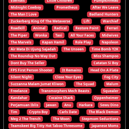
Eternals
Little Children
Pumpkinhead
Midnight Cowboy
Prometheus
After We Leave
The Man I Love
Badland Hunters
Zuckerberg King Of The Metaverse
Lift
Warchief
Roadkill
Animal
Radical
Restore Point
Ferrari
The Piper
Wonka
Taxi
All Your Faces
Midwives
The Marvels
Kapan Hamil
Role Play
Napoleon
Air Mata Di Ujung Sajadah
The Unseen
Time Bomb Y2K
The Roundup No Way Out
Miss Shampoo
Dont Buy The Seller
Catatan Si Boy
FPS First Person Shooter
It Remains
Head On A Plate
Silent Night
Close Your Eyes
Fog City
Suzzanna Malam Jumat Kliwon
The Squad
Malum
Freelance
Transmorphers Mech Beasts
Squealer
Kandahar
Cocaine Shark
Oppenheimer
Perjamuan Iblis
Jawan
Anu
Harkara
Sewu Dino
Tim
Crypto Boy
Carls Date
The Black Demon
Meg 2 The Trench
The Moon
Stepmom Seductions
Teamskeet Big Titty Hot Taboo Threesome
Japanese Moms