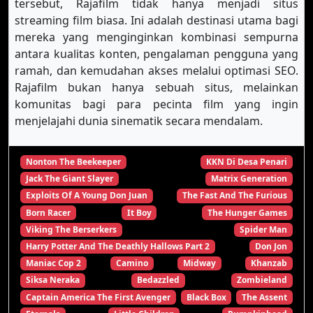
tersebut, Rajafilm tidak hanya menjadi situs
streaming film biasa. Ini adalah destinasi utama bagi
mereka yang menginginkan kombinasi sempurna
antara kualitas konten, pengalaman pengguna yang
ramah, dan kemudahan akses melalui optimasi SEO.
Rajafilm bukan hanya sebuah situs, melainkan
komunitas bagi para pecinta film yang ingin
menjelajahi dunia sinematik secara mendalam.
Nonton The Beekeeper
KKN Di Desa Penari
Jack The Giant Slayer
Matrix Generation
Exploits Of A Young Don Juan
The Fast And The Furious
Born Racer
It Boy
The Hunger Games
Viking The Berserkers
Spider Man
Harry Potter And The Deathly Hallows Part 2
Don Jon
Maniac Cop 2
Camino
Midway
Khanzab
Siksa Neraka
Bedazzled
Zombieland
Captain America The First Avenger
Black Box
The Assent