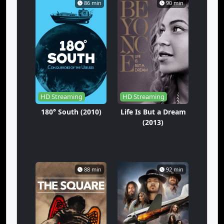
86 min
90 min
HD Streaming
HD Streaming
180° South (2010)
Life Is But a Dream
(2013)
88 min
92 min