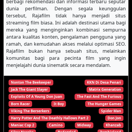
berbagi rekomendasi dan informasi terbaru seputar
dunia perfilman. Dengan segala keunggulan
tersebut, Rajafilm tidak hanya menjadi situs
streaming film biasa. Ini adalah destinasi utama bagi
mereka yang menginginkan kombinasi sempurna
antara kualitas konten, pengalaman pengguna yang
ramah, dan kemudahan akses melalui optimasi SEO.
Rajafilm bukan hanya sebuah situs, melainkan
komunitas bagi para pecinta film yang ingin
menjelajahi dunia sinematik secara mendalam.
Nonton The Beekeeper
KKN Di Desa Penari
Jack The Giant Slayer
Matrix Generation
Exploits Of A Young Don Juan
The Fast And The Furious
Born Racer
It Boy
The Hunger Games
Viking The Berserkers
Spider Man
Harry Potter And The Deathly Hallows Part 2
Don Jon
Maniac Cop 2
Camino
Midway
Khanzab