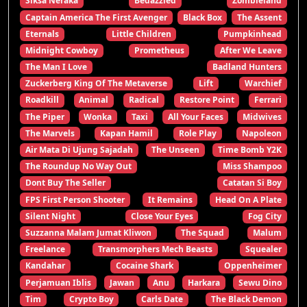
Siksa Neraka
Bedazzled
Zombieland
Captain America The First Avenger
Black Box
The Assent
Eternals
Little Children
Pumpkinhead
Midnight Cowboy
Prometheus
After We Leave
The Man I Love
Badland Hunters
Zuckerberg King Of The Metaverse
Lift
Warchief
Roadkill
Animal
Radical
Restore Point
Ferrari
The Piper
Wonka
Taxi
All Your Faces
Midwives
The Marvels
Kapan Hamil
Role Play
Napoleon
Air Mata Di Ujung Sajadah
The Unseen
Time Bomb Y2K
The Roundup No Way Out
Miss Shampoo
Dont Buy The Seller
Catatan Si Boy
FPS First Person Shooter
It Remains
Head On A Plate
Silent Night
Close Your Eyes
Fog City
Suzzanna Malam Jumat Kliwon
The Squad
Malum
Freelance
Transmorphers Mech Beasts
Squealer
Kandahar
Cocaine Shark
Oppenheimer
Perjamuan Iblis
Jawan
Anu
Harkara
Sewu Dino
Tim
Crypto Boy
Carls Date
The Black Demon