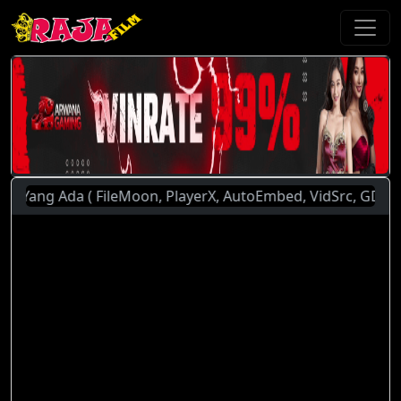
g Ada ( FileMoon, PlayerX, AutoEmbed, VidSrc, GDPlayer ). 