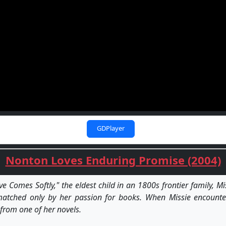
GDPlayer
Nonton Loves Enduring Promise (2004)
ve Comes Softly," the eldest child in an 1800s frontier family, M
s matched only by her passion for books. When Missie encoun
 from one of her novels.