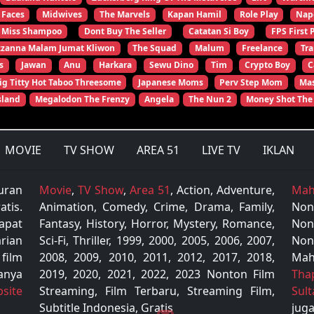
 Faces
Midwives
The Marvels
Kapan Hamil
Role Play
Nap
Miss Shampoo
Dont Buy The Seller
Catatan Si Boy
FPS First 
zzanna Malam Jumat Kliwon
The Squad
Malum
Freelance
Tr
s
Jawan
Anu
Harkara
Sewu Dino
Tim
Crypto Boy
C
ig Titty Hot Taboo Threesome
Japanese Moms
Perv Step Mom
Mas
sland
Megalodon The Frenzy
Angela
The Nun 2
Money Shot The
MOVIE
TV SHOW
AREA 51
LIVE TV
IKLAN
uran
Movie
,
TV Show
,
Area 51
, Action, Adventure,
Mah
tis.
Animation, Comedy, Crime, Drama, Family,
Non
apat
Fantasy, History, Horror, Mystery, Romance,
Non
rian
Sci-Fi, Thriller, 1999, 2000, 2005, 2006, 2007,
Non
 film
2008, 2009, 2010, 2011, 2012, 2017, 2018,
Mah
anya
2019, 2020, 2021, 2022, 2023 Nonton Film
Tha
site
Streaming, Film Terbaru, Streaming Film,
Sul
Subtitle Indonesia, Gratis
juga