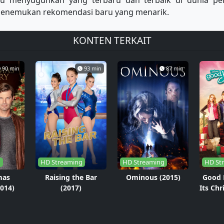
lu menyuguhkan yang terbaru dan terbaik di dunia p
u menemukan rekomendasi baru yang menarik.
KONTEN TERKAIT
90 min
93 min
87 min
g
HD Streaming
HD Streaming
HD St
mas
Raising the Bar
Ominous (2015)
Good 
014)
(2017)
Its Chr