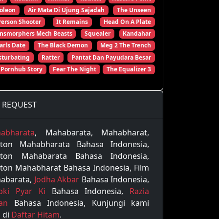
oleon
Air Mata Di Ujung Sajadah
The Unseen
Person Shooter
It Remains
Head On A Plate
ansmorphers Mech Beasts
Squealer
Kandahar
arls Date
The Black Demon
Meg 2 The Trench
turbating
Ratter
Pantat Dan Payudara Besar
 Pornhub Story
Fear The Night
The Equalizer 3
REQUEST
abharata
, Mahabarata, Mahabharat,
ton Mahabharata Bahasa Indonesia,
ton Mahabarata Bahasa Indonesia,
ton Mahabharat Bahasa Indonesia, Film
abarata,
Jodha Akbar
Bahasa Indonesia,
pki Pyar Ki
Bahasa Indonesia,
Razia
tan
Bahasa Indonesia, Kunjungi kami
 di
Daftar Hitam
.