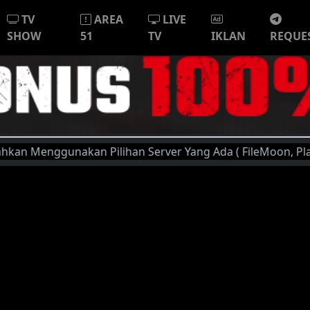
TV
AREA
LIVE
SHOW
51
TV
IKLAN
REQUE
enggunakan Pilihan Server Yang Ada ( FileMoon, PlayerX, Au