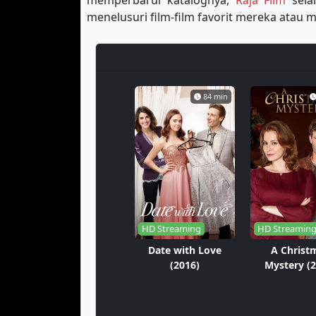
memperbarui katalognya,
Raja Film
sela
menelusuri film-film favorit mereka ata
84 min
HD Streaming
HD Streamin
Date with Love
A Christ
(2016)
Mystery (2