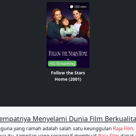
103 min
HD Streaming
Follow the Stars
Home (2001)
empatnya Menyelami Dunia Film Berkualit
guna yang ramah adalah salah satu keunggulan
Raja Film
.
a itu, tampilan yang responsif membuat
Raja Film
dapat 