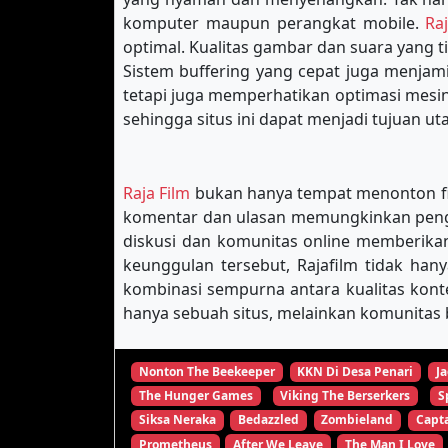
komputer maupun perangkat mobile.
Ra
optimal. Kualitas gambar dan suara yang 
Sistem buffering yang cepat juga menja
tetapi juga memperhatikan optimasi mes
sehingga situs ini dapat menjadi tujuan u
Raja Film
bukan hanya tempat menonton film
komentar dan ulasan memungkinkan pengg
diskusi dan komunitas online memberikan
keunggulan tersebut, Rajafilm tidak han
kombinasi sempurna antara kualitas kon
hanya sebuah situs, melainkan komunitas b
Nonton The Beekeeper
KKN Di Desa Penari
Ja
The Hunger Games
Viking The Berserkers
S
Siksa Neraka
Bedazzled
Zombieland
Capta
Prometheus
After We Leave
The Man I Love