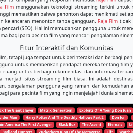
ja Film
menggunakan teknologi streaming terkini untu
tinggi memastikan bahwa penonton dapat menikmati setiap
min kelancaran menonton tanpa gangguan.
Raja Film
tidak
in pencari (SEO). Hal ini memudahkan pengguna untuk m
tama bagi para pecinta film yang mencari pengalaman sinema
Fitur Interaktif dan Komunitas
, tetapi juga tempat untuk berinteraksi dan berbagi pen
una untuk memberikan pendapat mereka tentang film yang
 ruang untuk berbagi rekomendasi dan informasi terbar
ya menjadi situs streaming film biasa. Ini adalah desti
ten, pengalaman pengguna yang ramah, dan kemudahan aks
agi para pecinta film yang ingin menjelajahi dunia sinema
ck The Giant Slayer
Matrix Generation
Exploits Of A Young Don Juan
pider Man
Harry Potter And The Deathly Hallows Part 2
Don Jon
in America The First Avenger
Black Box
The Assent
Eternals
Li
Badland Hunters
Zuckerberg King Of The Metaverse
Lift
Warchi