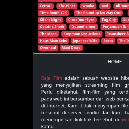
Ferrari
The Piper
Wonka
Taxi
All Your
Time Bomb Y2K
The Roundup No Way Out
Silent Night
Close Your Eyes
Fog City
Su
Cocaine Shark
Oppenheimer
Perjamuan Ibli
The Moon
Stepmom Seductions
Teamskeet B
Haus Akan Seks
Japanese Wife
Bezos
The I
Overhaul
Maid Droid
HOME
Raja Film
adalah sebuah website hib
yang menyajikan streaming film gra
Perlu diketahui, film-film yang terd
pada web ini bersumber dari web penca
di internet. Kami tidak menyimpan file
tersebut di server sendiri dan kami h
menempelkan link-link tersebut di
web
kami.