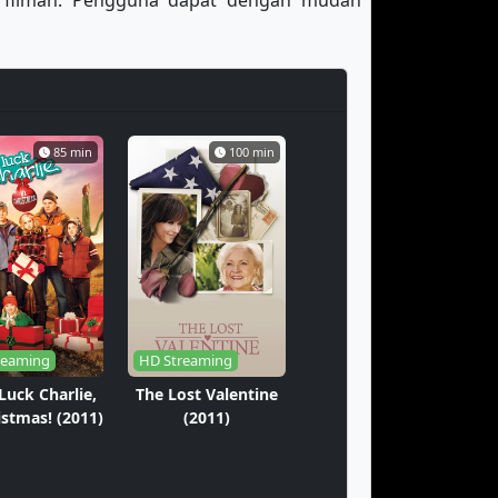
erfilman. Pengguna dapat dengan mudah
85 min
100 min
reaming
HD Streaming
Luck Charlie,
The Lost Valentine
istmas! (2011)
(2011)