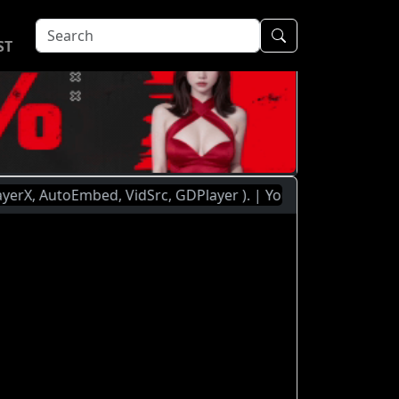
ST
toEmbed, VidSrc, GDPlayer ). | You Are Currently Watching