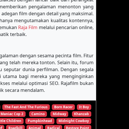
k memberikan pengalaman menonton yang
 adegan film dengan detail yang maksimal.
 hanya mengutamakan kualitas kontennya,
enemukan
Raja Film
melalui pencarian online,
tik terbaik.
galaman dengan sesama pecinta film. Fitur
 telah mereka tonton. Selain itu, forum
u seputar dunia perfilman. Dengan segala
nasi utama bagi mereka yang menginginkan
es melalui optimasi SEO. Rajafilm bukan
tik secara mendalam.
The Fast And The Furious
Born Racer
It Boy
Maniac Cop 2
Camino
Midway
Khanzab
ttle Children
Pumpkinhead
Midnight Cowboy
ef
Roadkill
Animal
Radical
Restore Point