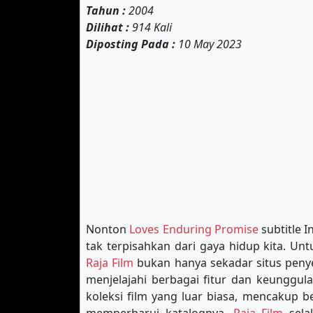
Tahun :
2004
Dilihat :
914 Kali
Diposting Pada :
10 May 2023
Nonton
Loves Enduring Promise
subtitle I
tak terpisahkan dari gaya hidup kita. U
Raja Film
bukan hanya sekadar situs penye
menjelajahi berbagai fitur dan keunggul
koleksi film yang luar biasa, mencakup b