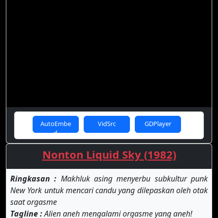
AutoEmbe
VidSrc
GDPlayer
d
Nonton Liquid Sky (1982)
Ringkasan :
Makhluk asing menyerbu subkultur punk
New York untuk mencari candu yang dilepaskan oleh otak
saat orgasme
Tagline :
Alien aneh mengalami orgasme yang aneh!