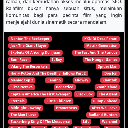
ramah, dan kemudahan akses melalui optimasi SEO.
Rajafilm bukan hanya sebuah situs, melainkan
komunitas bagi para pecinta film yang ingin
menjelajahi dunia sinematik secara mendalam.
Nonton The Beekeeper
KKN Di Desa Penari
Jack The Giant Slayer
Matrix Generation
Exploits Of A Young Don Juan
The Fast And The Furious
Born Racer
It Boy
The Hunger Games
Viking The Berserkers
Spider Man
Harry Potter And The Deathly Hallows Part 2
Don Jon
Maniac Cop 2
Camino
Midway
Khanzab
Siksa Neraka
Bedazzled
Zombieland
Captain America The First Avenger
Black Box
The Assent
Eternals
Little Children
Pumpkinhead
Midnight Cowboy
Prometheus
After We Leave
The Man I Love
Badland Hunters
Zuckerberg King Of The Metaverse
Lift
Warchief