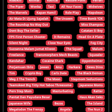
Roadkill
Animal
Radical
Restore Point
Ferrari
The Piper
Wonka
Taxi
All Your Faces
Midwives
The Marvels
Kapan Hamil
Role Play
Napoleon
Air Mata Di Ujung Sajadah
The Unseen
Time Bomb Y2K
The Roundup No Way Out
Miss Shampoo
Dont Buy The Seller
Catatan Si Boy
FPS First Person Shooter
It Remains
Head On A Plate
Silent Night
Close Your Eyes
Fog City
Suzzanna Malam Jumat Kliwon
The Squad
Malum
Freelance
Transmorphers Mech Beasts
Squealer
Kandahar
Cocaine Shark
Oppenheimer
Perjamuan Iblis
Jawan
Anu
Harkara
Sewu Dino
Tim
Crypto Boy
Carls Date
The Black Demon
Meg 2 The Trench
The Moon
Stepmom Seductions
Teamskeet Big Titty Hot Taboo Threesome
Japanese Moms
Perv Step Mom
Masturbating
Ratter
Pantat Dan Payudara Besar
Haus Akan Seks
Japanese Wife
Bezos
The Island
Megalodon The Frenzy
Angela
The Nun 2