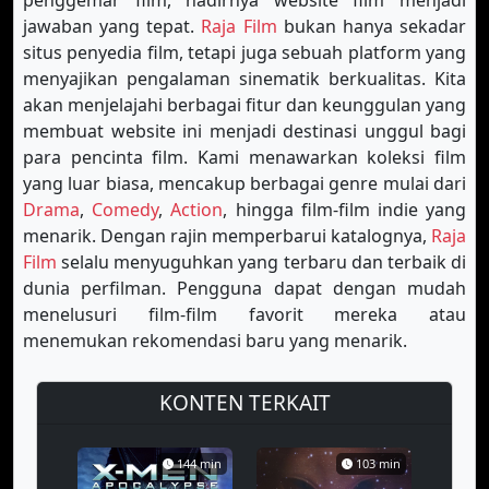
penggemar film, hadirnya website film menjadi
jawaban yang tepat.
Raja Film
bukan hanya sekadar
situs penyedia film, tetapi juga sebuah platform yang
menyajikan pengalaman sinematik berkualitas. Kita
akan menjelajahi berbagai fitur dan keunggulan yang
membuat website ini menjadi destinasi unggul bagi
para pencinta film. Kami menawarkan koleksi film
yang luar biasa, mencakup berbagai genre mulai dari
Drama
,
Comedy
,
Action
, hingga film-film indie yang
menarik. Dengan rajin memperbarui katalognya,
Raja
Film
selalu menyuguhkan yang terbaru dan terbaik di
dunia perfilman. Pengguna dapat dengan mudah
menelusuri film-film favorit mereka atau
menemukan rekomendasi baru yang menarik.
KONTEN TERKAIT
144 min
103 min