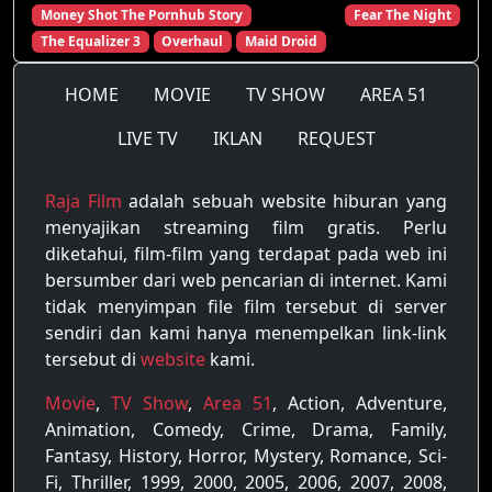
Money Shot The Pornhub Story
Fear The Night
The Equalizer 3
Overhaul
Maid Droid
HOME
MOVIE
TV SHOW
AREA 51
LIVE TV
IKLAN
REQUEST
Raja Film
adalah sebuah website hiburan yang
menyajikan streaming film gratis. Perlu
diketahui, film-film yang terdapat pada web ini
bersumber dari web pencarian di internet. Kami
tidak menyimpan file film tersebut di server
sendiri dan kami hanya menempelkan link-link
tersebut di
website
kami.
Movie
,
TV Show
,
Area 51
, Action, Adventure,
Animation, Comedy, Crime, Drama, Family,
Fantasy, History, Horror, Mystery, Romance, Sci-
Fi, Thriller, 1999, 2000, 2005, 2006, 2007, 2008,