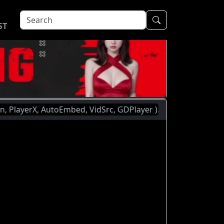
ST
X, AutoEmbed, VidSrc, GDPlayer ). | You Are Currently Watc