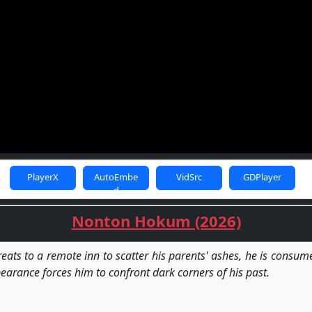
PlayerX
AutoEmbe
VidSrc
GDPlayer
d
Nonton Hokum (2026)
s to a remote inn to scatter his parents' ashes, he is consum
earance forces him to confront dark corners of his past.