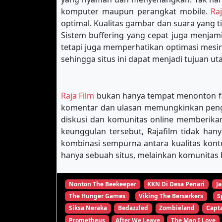
komputer maupun perangkat mobile.
Ra
optimal. Kualitas gambar dan suara yang 
Sistem buffering yang cepat juga menja
tetapi juga memperhatikan optimasi mes
sehingga situs ini dapat menjadi tujuan u
Raja Film
bukan hanya tempat menonton film
komentar dan ulasan memungkinkan pengg
diskusi dan komunitas online memberikan
keunggulan tersebut, Rajafilm tidak han
kombinasi sempurna antara kualitas kon
hanya sebuah situs, melainkan komunitas b
Nonton The Beekeeper
KKN Di Desa Penari
Ja
The Hunger Games
Viking The Berserkers
S
Siksa Neraka
Bedazzled
Zombieland
Capta
Prometheus
After We Leave
The Man I Love