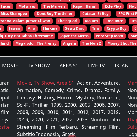
 Faces
Midwives
The Marvels
Kapan Hamil
Role Play
Nap
Miss Shampoo
Dont Buy The Seller
Catatan Si Boy
FPS First 
zzanna Malam Jumat Kliwon
The Squad
Malum
Freelance
Tr
s
Jawan
Anu
Harkara
Sewu Dino
Tim
Crypto Boy
C
ig Titty Hot Taboo Threesome
Japanese Moms
Perv Step Mom
Mas
sland
Megalodon The Frenzy
Angela
The Nun 2
Money Shot The
MOVIE
TV SHOW
AREA 51
LIVE TV
IKLAN
uran
Movie
,
TV Show
,
Area 51
, Action, Adventure,
Mah
tis.
Animation, Comedy, Crime, Drama, Family,
Non
apat
Fantasy, History, Horror, Mystery, Romance,
Non
rian
Sci-Fi, Thriller, 1999, 2000, 2005, 2006, 2007,
Non
 film
2008, 2009, 2010, 2011, 2012, 2017, 2018,
Mah
anya
2019, 2020, 2021, 2022, 2023 Nonton Film
Tha
site
Streaming, Film Terbaru, Streaming Film,
Sul
Subtitle Indonesia, Gratis
juga