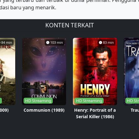
yang terbaru dan terbaik di dunia perfilman. Pengguna 
asi baru yang menarik.
KONTEN TERKAIT
84 min
103 min
83 min
g
HD Streaming
HD Streaming
HD St
2009)
Communion (1989)
Henry: Portrait of a
Tra
Serial Killer (1986)