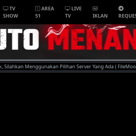
TV
AREA
LIVE
SHOW
51
TV
IKLAN
REQUE
an Menggunakan Pilihan Server Yang Ada ( FileMoon, Player