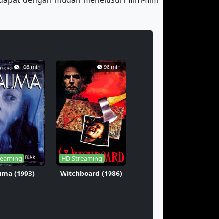
dapat dengan mudah menelusuri film-film
106 min
98 min
reaming
HD Streaming
uma (1993)
Witchboard (1986)