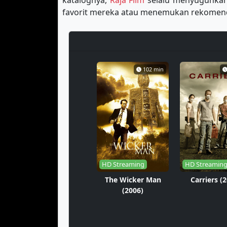
katalognya,
Raja Film
selalu menyuguhkan 
favorit mereka atau menemukan rekomend
102 min
HD Streaming
HD Streamin
The Wicker Man
Carriers (
(2006)