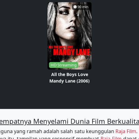
90 min
HD Streaming
All the Boys Love
Mandy Lane (2006)
empatnya Menyelami Dunia Film Berkualit
guna yang ramah adalah salah satu keunggulan
Raja Film
.
a itu, tampilan yang responsif membuat
Raja Film
dapat 