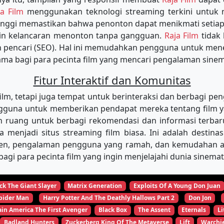
ja Film
menggunakan teknologi streaming terkini untu
tinggi memastikan bahwa penonton dapat menikmati setiap
min kelancaran menonton tanpa gangguan.
Raja Film
tidak
in pencari (SEO). Hal ini memudahkan pengguna untuk m
tama bagi para pecinta film yang mencari pengalaman sinema
Fitur Interaktif dan Komunitas
, tetapi juga tempat untuk berinteraksi dan berbagi pen
una untuk memberikan pendapat mereka tentang film yang
 ruang untuk berbagi rekomendasi dan informasi terbar
ya menjadi situs streaming film biasa. Ini adalah desti
ten, pengalaman pengguna yang ramah, dan kemudahan aks
agi para pecinta film yang ingin menjelajahi dunia sinema
ck The Giant Slayer
Matrix Generation
Exploits Of A Young Don Juan
pider Man
Harry Potter And The Deathly Hallows Part 2
Don Jon
in America The First Avenger
Black Box
The Assent
Eternals
Li
Badland Hunters
Zuckerberg King Of The Metaverse
Lift
Warchi