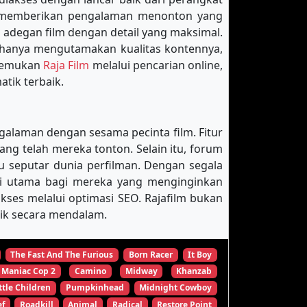
k memberikan pengalaman menonton yang
 adegan film dengan detail yang maksimal.
 hanya mengutamakan kualitas kontennya,
enemukan
Raja Film
melalui pencarian online,
tik terbaik.
galaman dengan sesama pecinta film. Fitur
 telah mereka tonton. Selain itu, forum
u seputar dunia perfilman. Dengan segala
nasi utama bagi mereka yang menginginkan
es melalui optimasi SEO. Rajafilm bukan
tik secara mendalam.
The Fast And The Furious
Born Racer
It Boy
Maniac Cop 2
Camino
Midway
Khanzab
ttle Children
Pumpkinhead
Midnight Cowboy
ef
Roadkill
Animal
Radical
Restore Point