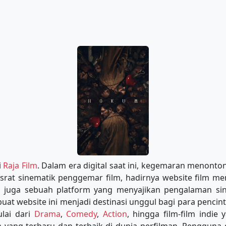
i
Raja Film
. Dalam era digital saat ini, kegemaran menonton
srat sinematik penggemar film, hadirnya website film me
pi juga sebuah platform yang menyajikan pengalaman sine
at website ini menjadi destinasi unggul bagi para pencint
lai dari
Drama
,
Comedy
,
Action
, hingga film-film indi