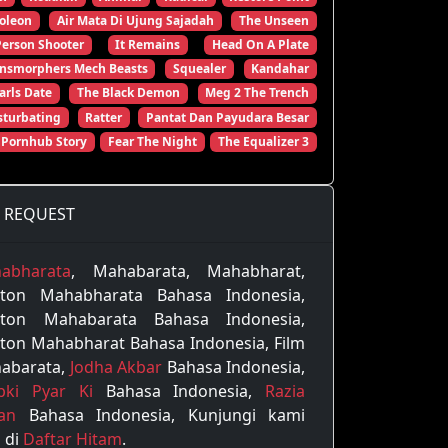
oleon
Air Mata Di Ujung Sajadah
The Unseen
Person Shooter
It Remains
Head On A Plate
ansmorphers Mech Beasts
Squealer
Kandahar
arls Date
The Black Demon
Meg 2 The Trench
turbating
Ratter
Pantat Dan Payudara Besar
 Pornhub Story
Fear The Night
The Equalizer 3
REQUEST
abharata
, Mahabarata, Mahabharat,
ton Mahabharata Bahasa Indonesia,
ton Mahabarata Bahasa Indonesia,
ton Mahabharat Bahasa Indonesia, Film
abarata,
Jodha Akbar
Bahasa Indonesia,
pki Pyar Ki
Bahasa Indonesia,
Razia
tan
Bahasa Indonesia, Kunjungi kami
 di
Daftar Hitam
.