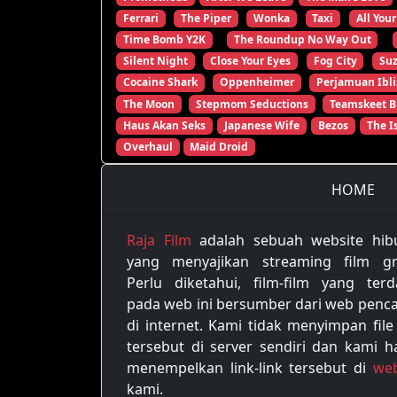
Ferrari
The Piper
Wonka
Taxi
All Your
Time Bomb Y2K
The Roundup No Way Out
Silent Night
Close Your Eyes
Fog City
Su
Cocaine Shark
Oppenheimer
Perjamuan Ibli
The Moon
Stepmom Seductions
Teamskeet B
Haus Akan Seks
Japanese Wife
Bezos
The I
Overhaul
Maid Droid
HOME
Raja Film
adalah sebuah website hib
yang menyajikan streaming film gra
Perlu diketahui, film-film yang terd
pada web ini bersumber dari web penca
di internet. Kami tidak menyimpan file
tersebut di server sendiri dan kami h
menempelkan link-link tersebut di
web
kami.