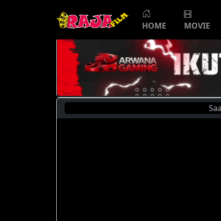
HOME
MOVIE
Saat Ini