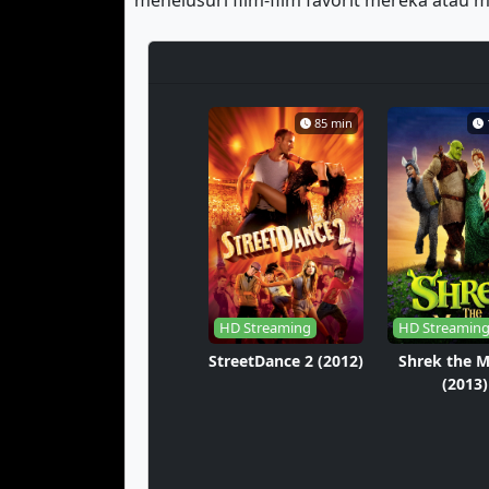
menelusuri film-film favorit mereka ata
85 min
HD Streaming
HD Streamin
StreetDance 2 (2012)
Shrek the M
(2013)