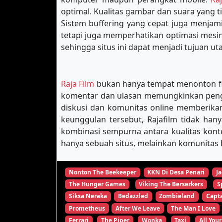
optimal. Kualitas gambar dan suara yang 
Sistem buffering yang cepat juga menja
tetapi juga memperhatikan optimasi mes
sehingga situs ini dapat menjadi tujuan u
Raja Film
bukan hanya tempat menonton film
komentar dan ulasan memungkinkan pengg
diskusi dan komunitas online memberikan
keunggulan tersebut, Rajafilm tidak han
kombinasi sempurna antara kualitas kon
hanya sebuah situs, melainkan komunitas b
Nonton The Beekeeper
KKN Di Desa Penari
Ja
The Hunger Games
Viking The Berserkers
S
Siksa Neraka
Bedazzled
Zombieland
Capta
Prometheus
After We Leave
The Man I Love
Ferrari
The Piper
Wonka
Taxi
All Your