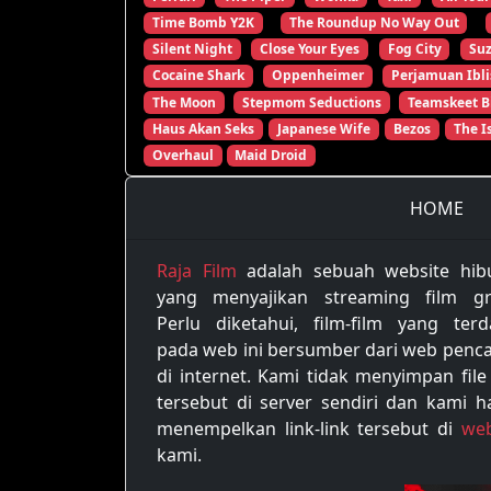
Time Bomb Y2K
The Roundup No Way Out
Silent Night
Close Your Eyes
Fog City
Su
Cocaine Shark
Oppenheimer
Perjamuan Ibli
The Moon
Stepmom Seductions
Teamskeet B
Haus Akan Seks
Japanese Wife
Bezos
The I
Overhaul
Maid Droid
HOME
Raja Film
adalah sebuah website hib
yang menyajikan streaming film gra
Perlu diketahui, film-film yang terd
pada web ini bersumber dari web penca
di internet. Kami tidak menyimpan file
tersebut di server sendiri dan kami h
menempelkan link-link tersebut di
web
kami.