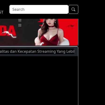
ST
dan Kecepatan Streaming Yang Lebih Baik, Silahkan Mengguna