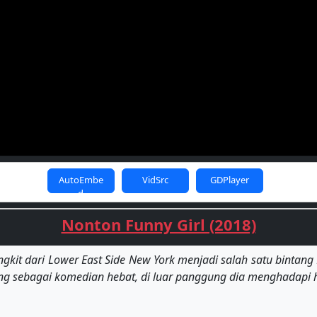
AutoEmbe
VidSrc
GDPlayer
d
Nonton Funny Girl (2018)
gkit dari Lower East Side New York menjadi salah satu bintang
gung sebagai komedian hebat, di luar panggung dia menghadapi 