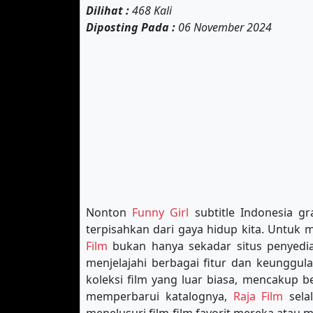
Dilihat :
468 Kali
Diposting Pada :
06 November 2024
Nonton
Funny Girl
subtitle Indonesia gr
terpisahkan dari gaya hidup kita. Untuk
Film
bukan hanya sekadar situs penyedia 
menjelajahi berbagai fitur dan keunggul
koleksi film yang luar biasa, mencakup b
memperbarui katalognya,
Raja Film
sela