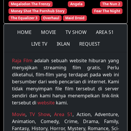
Megalodon The Frenzy
Angela
The Nun 2
Money Shot The Pornhub Story
Fear The Night
The Equalizer 3
Overhaul
Maid Droid
HOME
MOVIE
TV SHOW
AREA 51
LIVE TV
IKLAN
REQUEST
Raja Film
adalah sebuah website hiburan yang
menyajikan streaming film gratis. Perlu
diketahui, film-film yang terdapat pada web ini
bersumber dari web pencarian di internet. Kami
tidak menyimpan file film tersebut di server
sendiri dan kami hanya menempelkan link-link
tersebut di
website
kami.
Movie
,
TV Show
,
Area 51
, Action, Adventure,
Animation, Comedy, Crime, Drama, Family,
Fantasy, History, Horror, Mystery, Romance, Sci-