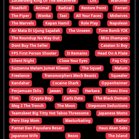
Zuckerberg King Of The Metaverse
Lift
Warchief
Roadkill
Animal
Radical
Restore Point
Ferrari
The Piper
Wonka
Taxi
All Your Faces
Midwives
The Marvels
Kapan Hamil
Role Play
Napoleon
Air Mata Di Ujung Sajadah
The Unseen
Time Bomb Y2K
The Roundup No Way Out
Miss Shampoo
Dont Buy The Seller
Catatan Si Boy
FPS First Person Shooter
It Remains
Head On A Plate
Silent Night
Close Your Eyes
Fog City
Suzzanna Malam Jumat Kliwon
The Squad
Malum
Freelance
Transmorphers Mech Beasts
Squealer
Kandahar
Cocaine Shark
Oppenheimer
Perjamuan Iblis
Jawan
Anu
Harkara
Sewu Dino
Tim
Crypto Boy
Carls Date
The Black Demon
Meg 2 The Trench
The Moon
Stepmom Seductions
Teamskeet Big Titty Hot Taboo Threesome
Japanese Moms
Perv Step Mom
Masturbating
Ratter
Pantat Dan Payudara Besar
Haus Akan Seks
Japanese Wife
Bezos
The Island