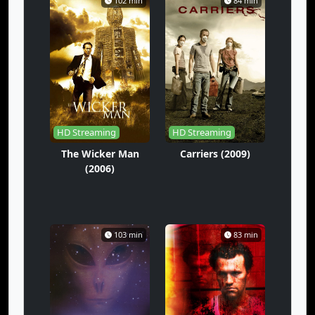
102 min
84 min
HD Streaming
HD Streaming
The Wicker Man
Carriers (2009)
(2006)
103 min
83 min