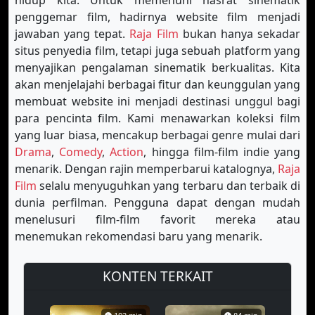
hidup kita. Untuk memenuhi hasrat sinematik
penggemar film, hadirnya website film menjadi
jawaban yang tepat.
Raja Film
bukan hanya sekadar
situs penyedia film, tetapi juga sebuah platform yang
menyajikan pengalaman sinematik berkualitas. Kita
akan menjelajahi berbagai fitur dan keunggulan yang
membuat website ini menjadi destinasi unggul bagi
para pencinta film. Kami menawarkan koleksi film
yang luar biasa, mencakup berbagai genre mulai dari
Drama
,
Comedy
,
Action
, hingga film-film indie yang
menarik. Dengan rajin memperbarui katalognya,
Raja
Film
selalu menyuguhkan yang terbaru dan terbaik di
dunia perfilman. Pengguna dapat dengan mudah
menelusuri film-film favorit mereka atau
menemukan rekomendasi baru yang menarik.
KONTEN TERKAIT