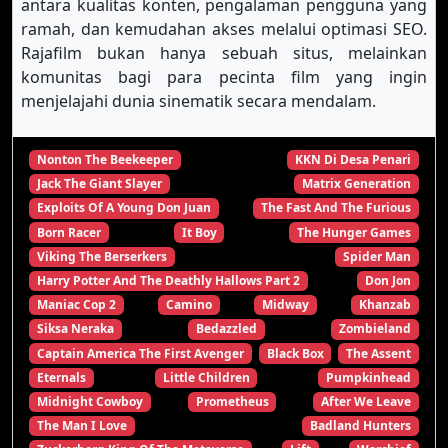
antara kualitas konten, pengalaman pengguna yang
ramah, dan kemudahan akses melalui optimasi SEO.
Rajafilm bukan hanya sebuah situs, melainkan
komunitas bagi para pecinta film yang ingin
menjelajahi dunia sinematik secara mendalam.
Nonton The Beekeeper
KKN Di Desa Penari
Jack The Giant Slayer
Matrix Generation
Exploits Of A Young Don Juan
The Fast And The Furious
Born Racer
It Boy
The Hunger Games
Viking The Berserkers
Spider Man
Harry Potter And The Deathly Hallows Part 2
Don Jon
Maniac Cop 2
Camino
Midway
Khanzab
Siksa Neraka
Bedazzled
Zombieland
Captain America The First Avenger
Black Box
The Assent
Eternals
Little Children
Pumpkinhead
Midnight Cowboy
Prometheus
After We Leave
The Man I Love
Badland Hunters