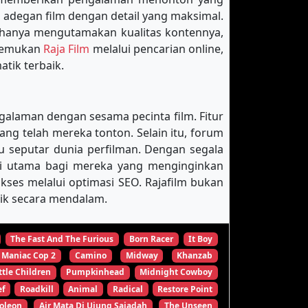
 adegan film dengan detail yang maksimal.
 hanya mengutamakan kualitas kontennya,
enemukan
Raja Film
melalui pencarian online,
tik terbaik.
galaman dengan sesama pecinta film. Fitur
 telah mereka tonton. Selain itu, forum
u seputar dunia perfilman. Dengan segala
nasi utama bagi mereka yang menginginkan
es melalui optimasi SEO. Rajafilm bukan
tik secara mendalam.
The Fast And The Furious
Born Racer
It Boy
Maniac Cop 2
Camino
Midway
Khanzab
ttle Children
Pumpkinhead
Midnight Cowboy
ef
Roadkill
Animal
Radical
Restore Point
oleon
Air Mata Di Ujung Sajadah
The Unseen