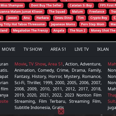
Miss Shampoo
Dont Buy The Seller
Catatan Si Boy
FPS First 
zzanna Malam Jumat Kliwon
The Squad
Malum
Freelance
Tr
s
Jawan
Anu
Harkara
Sewu Dino
Tim
Crypto Boy
C
ig Titty Hot Taboo Threesome
Japanese Moms
Perv Step Mom
Mas
sland
Megalodon The Frenzy
Angela
The Nun 2
Money Shot The
MOVIE
TV SHOW
AREA 51
LIVE TV
IKLAN
uran
Movie
,
TV Show
,
Area 51
, Action, Adventure,
Mah
tis.
Animation, Comedy, Crime, Drama, Family,
Non
apat
Fantasy, History, Horror, Mystery, Romance,
Non
rian
Sci-Fi, Thriller, 1999, 2000, 2005, 2006, 2007,
Non
 film
2008, 2009, 2010, 2011, 2012, 2017, 2018,
Mah
anya
2019, 2020, 2021, 2022, 2023 Nonton Film
Tha
site
Streaming, Film Terbaru, Streaming Film,
Sul
Subtitle Indonesia, Gratis
juga