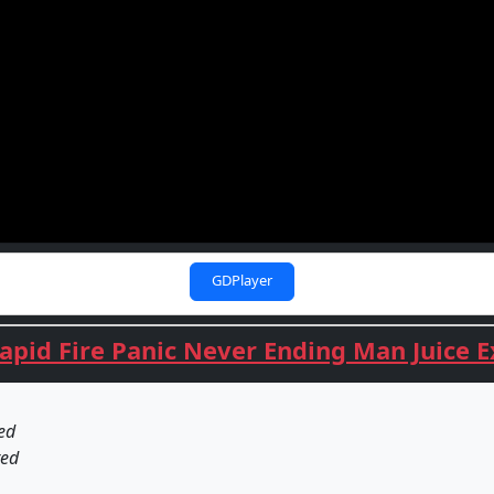
GDPlayer
pid Fire Panic Never Ending Man Juice Ex
ed
red