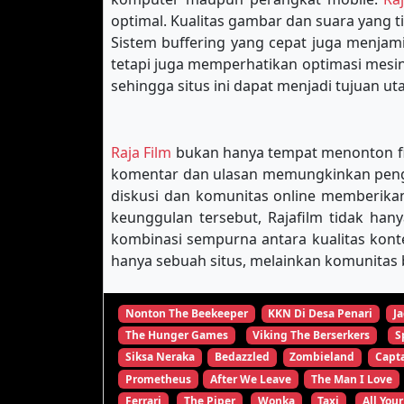
optimal. Kualitas gambar dan suara yang 
Sistem buffering yang cepat juga menja
tetapi juga memperhatikan optimasi mes
sehingga situs ini dapat menjadi tujuan u
Raja Film
bukan hanya tempat menonton film
komentar dan ulasan memungkinkan pengg
diskusi dan komunitas online memberikan
keunggulan tersebut, Rajafilm tidak han
kombinasi sempurna antara kualitas kon
hanya sebuah situs, melainkan komunitas b
Nonton The Beekeeper
KKN Di Desa Penari
Ja
The Hunger Games
Viking The Berserkers
S
Siksa Neraka
Bedazzled
Zombieland
Capta
Prometheus
After We Leave
The Man I Love
Ferrari
The Piper
Wonka
Taxi
All Your