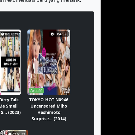
an rekomendasi baru yang menarik.
02:00:29
01:47:58
Area51
Dirty Talk
TOKYO-HOT-N0946
 Me Smell
Uncensored Miho
S... (2023)
Hashimoto
Surprise... (2014)
02:04:32