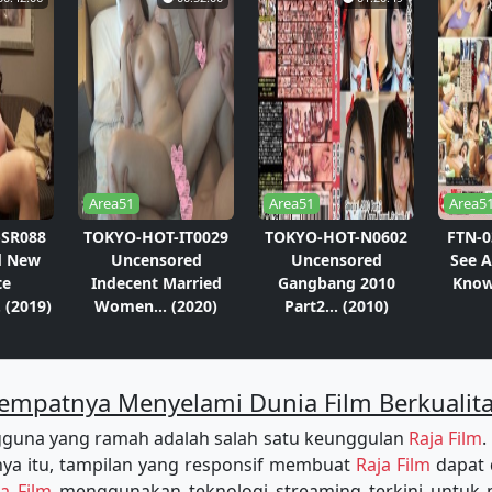
Area51
Area51
Area5
SR088
TOKYO-HOT-IT0029
TOKYO-HOT-N0602
FTN-0
d New
Uncensored
Uncensored
See A
te
Indecent Married
Gangbang 2010
Know 
 (2019)
Women... (2020)
Part2... (2010)
empatnya Menyelami Dunia Film Berkualit
guna yang ramah adalah salah satu keunggulan
Raja Film
.
a itu, tampilan yang responsif membuat
Raja Film
dapat 
ja Film
menggunakan teknologi streaming terkini untu