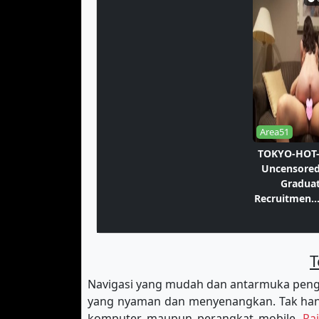
Area51
TOKYO-HOT-
Uncensore
Gradua
Recruitmen...
T
Navigasi yang mudah dan antarmuka peng
yang nyaman dan menyenangkan. Tak hany
komputer maupun perangkat mobile.
Ra