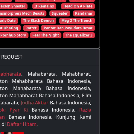
Person Shooter
It Remains
Head On A Plate
ansmorphers Mech Beasts
Squealer
Kandahar
arls Date
The Black Demon
Meg 2 The Trench
turbating
Ratter
Pantat Dan Payudara Besar
 Pornhub Story
Fear The Night
The Equalizer 3
REQUEST
abharata
, Mahabarata, Mahabharat,
ton Mahabharata Bahasa Indonesia,
ton Mahabarata Bahasa Indonesia,
ton Mahabharat Bahasa Indonesia, Film
abarata,
Jodha Akbar
Bahasa Indonesia,
pki Pyar Ki
Bahasa Indonesia,
Razia
tan
Bahasa Indonesia, Kunjungi kami
 di
Daftar Hitam
.