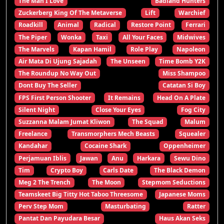
The Man I Love
Badland Hunters
Zuckerberg King Of The Metaverse
Lift
Warchief
Roadkill
Animal
Radical
Restore Point
Ferrari
The Piper
Wonka
Taxi
All Your Faces
Midwives
The Marvels
Kapan Hamil
Role Play
Napoleon
Air Mata Di Ujung Sajadah
The Unseen
Time Bomb Y2K
The Roundup No Way Out
Miss Shampoo
Dont Buy The Seller
Catatan Si Boy
FPS First Person Shooter
It Remains
Head On A Plate
Silent Night
Close Your Eyes
Fog City
Suzzanna Malam Jumat Kliwon
The Squad
Malum
Freelance
Transmorphers Mech Beasts
Squealer
Kandahar
Cocaine Shark
Oppenheimer
Perjamuan Iblis
Jawan
Anu
Harkara
Sewu Dino
Tim
Crypto Boy
Carls Date
The Black Demon
Meg 2 The Trench
The Moon
Stepmom Seductions
Teamskeet Big Titty Hot Taboo Threesome
Japanese Moms
Perv Step Mom
Masturbating
Ratter
Pantat Dan Payudara Besar
Haus Akan Seks