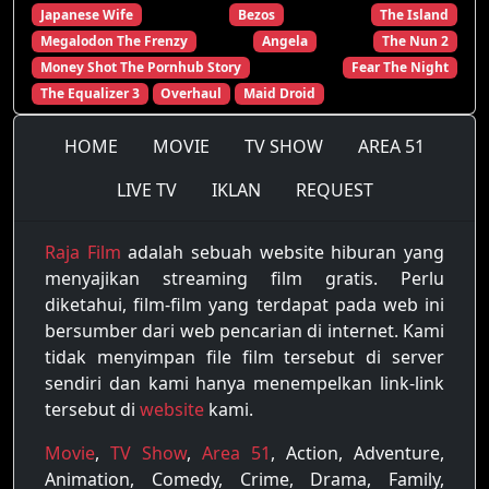
Japanese Wife
Bezos
The Island
Megalodon The Frenzy
Angela
The Nun 2
Money Shot The Pornhub Story
Fear The Night
The Equalizer 3
Overhaul
Maid Droid
HOME
MOVIE
TV SHOW
AREA 51
LIVE TV
IKLAN
REQUEST
Raja Film
adalah sebuah website hiburan yang
menyajikan streaming film gratis. Perlu
diketahui, film-film yang terdapat pada web ini
bersumber dari web pencarian di internet. Kami
tidak menyimpan file film tersebut di server
sendiri dan kami hanya menempelkan link-link
tersebut di
website
kami.
Movie
,
TV Show
,
Area 51
, Action, Adventure,
Animation, Comedy, Crime, Drama, Family,