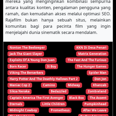
mereka yang menginginkan kombinasi sempurna
antara kualitas konten, pengalaman pengguna yang
ramah, dan kemudahan akses melalui optimasi SEO.
Rajafilm bukan hanya sebuah situs, melainkan
komunitas bagi para pecinta film yang ingin
menjelajahi dunia sinematik secara mendalam.
Nonton The Beekeeper
KKN Di Desa Penari
Jack The Giant Slayer
Matrix Generation
Exploits Of A Young Don Juan
The Fast And The Furious
Born Racer
It Boy
The Hunger Games
Viking The Berserkers
Spider Man
Harry Potter And The Deathly Hallows Part 2
Don Jon
Maniac Cop 2
Camino
Midway
Khanzab
Siksa Neraka
Bedazzled
Zombieland
Captain America The First Avenger
Black Box
The Assent
Eternals
Little Children
Pumpkinhead
Midnight Cowboy
Prometheus
After We Leave