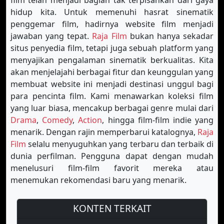
film telah menjadi bagian tak terpisahkan dari gaya
hidup kita. Untuk memenuhi hasrat sinematik
penggemar film, hadirnya website film menjadi
jawaban yang tepat.
Raja Film
bukan hanya sekadar
situs penyedia film, tetapi juga sebuah platform yang
menyajikan pengalaman sinematik berkualitas. Kita
akan menjelajahi berbagai fitur dan keunggulan yang
membuat website ini menjadi destinasi unggul bagi
para pencinta film. Kami menawarkan koleksi film
yang luar biasa, mencakup berbagai genre mulai dari
Drama
,
Comedy
,
Action
, hingga film-film indie yang
menarik. Dengan rajin memperbarui katalognya,
Raja
Film
selalu menyuguhkan yang terbaru dan terbaik di
dunia perfilman. Pengguna dapat dengan mudah
menelusuri film-film favorit mereka atau
menemukan rekomendasi baru yang menarik.
KONTEN TERKAIT