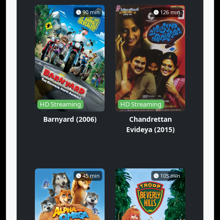
90 min
126 min
HD Streaming
HD Streaming
Barnyard (2006)
Chandrettan
Evideya (2015)
45 min
105 min