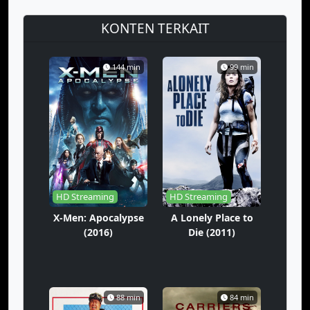
KONTEN TERKAIT
144 min
99 min
HD Streaming
HD Streaming
X-Men: Apocalypse
A Lonely Place to
(2016)
Die (2011)
88 min
84 min