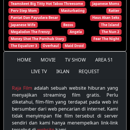
Teamskeet Big Titty Hot Taboo Threesome
Japanese Moms
Perv Step Mom
Masturbating
Ratter
Pantat Dan Payudara Besar
Haus Akan Seks
Japanese Wife
Bezos
The Island
Megalodon The Frenzy
Angela
The Nun 2
Money Shot The Pornhub Story
Fear The Night
The Equalizer 3
Overhaul
Maid Droid
HOME
MOVIE
TV SHOW
AREA 51
LIVE TV
IKLAN
REQUEST
Raja Film
adalah sebuah website hiburan yang
menyajikan streaming film gratis. Perlu
diketahui, film-film yang terdapat pada web ini
bersumber dari web pencarian di internet. Kami
tidak menyimpan file film tersebut di server
sendiri dan kami hanya menempelkan link-link
tersebut di
website
kami.