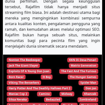
dunia perfilman. Dengan segala keunggulan
tersebut, Rajafilm tidak hanya menjadi situs
streaming film biasa. Ini adalah destinasi utama bagi
mereka yang menginginkan kombinasi sempurna
antara kualitas konten, pengalaman pengguna yang
ramah, dan kemudahan akses melalui optimasi SEO.
Rajafilm bukan hanya sebuah situs, melainkan
komunitas bagi para pecinta film yang ingin
menjelajahi dunia sinematik secara mendalam.
Nonton The Beekeeper
KKN Di Desa Penari
Jack The Giant Slayer
Matrix Generation
Exploits Of A Young Don Juan
The Fast And The Furious
Born Racer
It Boy
The Hunger Games
Viking The Berserkers
Spider Man
Harry Potter And The Deathly Hallows Part 2
Don Jon
Maniac Cop 2
Camino
Midway
Khanzab
Siksa Neraka
Bedazzled
Zombieland