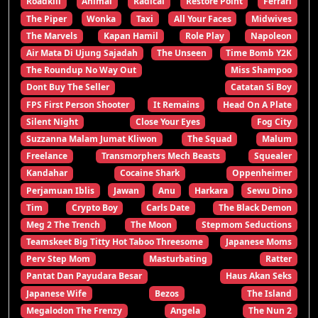
Roadkill
Animal
Radical
Restore Point
Ferrari
The Piper
Wonka
Taxi
All Your Faces
Midwives
The Marvels
Kapan Hamil
Role Play
Napoleon
Air Mata Di Ujung Sajadah
The Unseen
Time Bomb Y2K
The Roundup No Way Out
Miss Shampoo
Dont Buy The Seller
Catatan Si Boy
FPS First Person Shooter
It Remains
Head On A Plate
Silent Night
Close Your Eyes
Fog City
Suzzanna Malam Jumat Kliwon
The Squad
Malum
Freelance
Transmorphers Mech Beasts
Squealer
Kandahar
Cocaine Shark
Oppenheimer
Perjamuan Iblis
Jawan
Anu
Harkara
Sewu Dino
Tim
Crypto Boy
Carls Date
The Black Demon
Meg 2 The Trench
The Moon
Stepmom Seductions
Teamskeet Big Titty Hot Taboo Threesome
Japanese Moms
Perv Step Mom
Masturbating
Ratter
Pantat Dan Payudara Besar
Haus Akan Seks
Japanese Wife
Bezos
The Island
Megalodon The Frenzy
Angela
The Nun 2