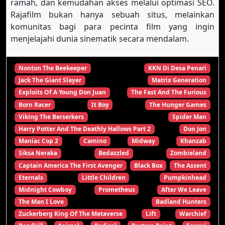
ramah, dan kemudahan akses melalui optimasi SEO.
Rajafilm bukan hanya sebuah situs, melainkan
komunitas bagi para pecinta film yang ingin
menjelajahi dunia sinematik secara mendalam.
Nonton The Beekeeper
KKN Di Desa Penari
Jack The Giant Slayer
Matrix Generation
Exploits Of A Young Don Juan
The Fast And The Furious
Born Racer
It Boy
The Hunger Games
Viking The Berserkers
Spider Man
Harry Potter And The Deathly Hallows Part 2
Don Jon
Maniac Cop 2
Camino
Midway
Khanzab
Siksa Neraka
Bedazzled
Zombieland
Captain America The First Avenger
Black Box
The Assent
Eternals
Little Children
Pumpkinhead
Midnight Cowboy
Prometheus
After We Leave
The Man I Love
Badland Hunters
Zuckerberg King Of The Metaverse
Lift
Warchief