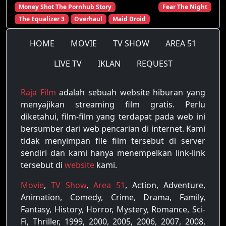
Money Shot The Pornhub Story
Fear The Night
The Equalizer 3
Overhaul
Maid Droid
HOME
MOVIE
TV SHOW
AREA 51
LIVE TV
IKLAN
REQUEST
Raja Film
adalah sebuah website hiburan yang
menyajikan streaming film gratis. Perlu
diketahui, film-film yang terdapat pada web ini
bersumber dari web pencarian di internet. Kami
tidak menyimpan file film tersebut di server
sendiri dan kami hanya menempelkan link-link
tersebut di
website
kami.
Movie
,
TV Show
,
Area 51
, Action, Adventure,
Animation, Comedy, Crime, Drama, Family,
Fantasy, History, Horror, Mystery, Romance, Sci-
Fi, Thriller, 1999, 2000, 2005, 2006, 2007, 2008,