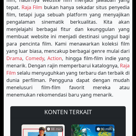
film, hadirnya website film menjadi jawaban yang
tepat.
Raja Film
bukan hanya sekadar situs penyedia
film, tetapi juga sebuah platform yang menyajikan
pengalaman sinematik berkualitas. Kita akan
menjelajahi berbagai fitur dan keunggulan yang
membuat website ini menjadi destinasi unggul bagi
para pencinta film. Kami menawarkan koleksi film
yang luar biasa, mencakup berbagai genre mulai dari
Drama
,
Comedy
,
Action
, hingga film-film indie yang
menarik. Dengan rajin memperbarui katalognya,
Raja
Film
selalu menyuguhkan yang terbaru dan terbaik di
dunia perfilman. Pengguna dapat dengan mudah
menelusuri film-film favorit mereka atau
menemukan rekomendasi baru yang menarik.
KONTEN TERKAIT
88 min
90 min