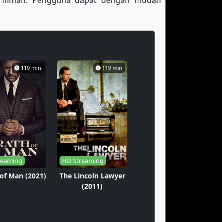
erfilman. Pengguna dapat dengan mudah
119 min
119 min
reaming
HD Streaming
of Man (2021)
The Lincoln Lawyer
(2011)