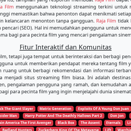
ja Film
menggunakan teknologi streaming terkini untu
tinggi memastikan bahwa penonton dapat menikmati setiap
min kelancaran menonton tanpa gangguan.
Raja Film
tidak
in pencari (SEO). Hal ini memudahkan pengguna untuk m
tama bagi para pecinta film yang mencari pengalaman sinema
Fitur Interaktif dan Komunitas
, tetapi juga tempat untuk berinteraksi dan berbagi pen
una untuk memberikan pendapat mereka tentang film yang
 ruang untuk berbagi rekomendasi dan informasi terbar
ya menjadi situs streaming film biasa. Ini adalah desti
ten, pengalaman pengguna yang ramah, dan kemudahan aks
agi para pecinta film yang ingin menjelajahi dunia sinema
ck The Giant Slayer
Matrix Generation
Exploits Of A Young Don Juan
pider Man
Harry Potter And The Deathly Hallows Part 2
Don Jon
in America The First Avenger
Black Box
The Assent
Eternals
Li
Badland Hunters
Zuckerberg King Of The Metaverse
Lift
Warchi