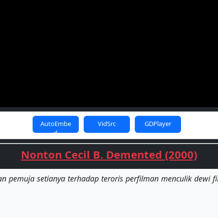
AutoEmbe
VidSrc
GDPlayer
d
Nonton Cecil B. Demented (2000)
n pemuja setianya terhadap teroris perfilman menculik dewi