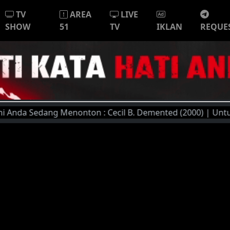
TV
AREA
LIVE
SHOW
51
TV
IKLAN
REQUE
a Sedang Menonton : Cecil B. Demented (2000) | Untuk Kuali