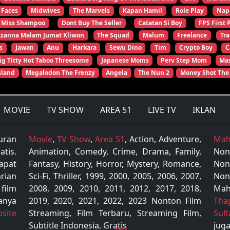
 Faces
Midwives
The Marvels
Kapan Hamil
Role Play
Nap
Miss Shampoo
Dont Buy The Seller
Catatan Si Boy
FPS First 
zzanna Malam Jumat Kliwon
The Squad
Malum
Freelance
Tr
s
Jawan
Anu
Harkara
Sewu Dino
Tim
Crypto Boy
C
ig Titty Hot Taboo Threesome
Japanese Moms
Perv Step Mom
Mas
sland
Megalodon The Frenzy
Angela
The Nun 2
Money Shot The
MOVIE
TV SHOW
AREA 51
LIVE TV
IKLAN
uran
Movie
,
TV Show
,
Area 51
, Action, Adventure,
Mah
tis.
Animation, Comedy, Crime, Drama, Family,
Non
apat
Fantasy, History, Horror, Mystery, Romance,
Non
rian
Sci-Fi, Thriller, 1999, 2000, 2005, 2006, 2007,
Non
 film
2008, 2009, 2010, 2011, 2012, 2017, 2018,
Mah
anya
2019, 2020, 2021, 2022, 2023 Nonton Film
Tha
site
Streaming, Film Terbaru, Streaming Film,
Sul
Subtitle Indonesia, Gratis
juga