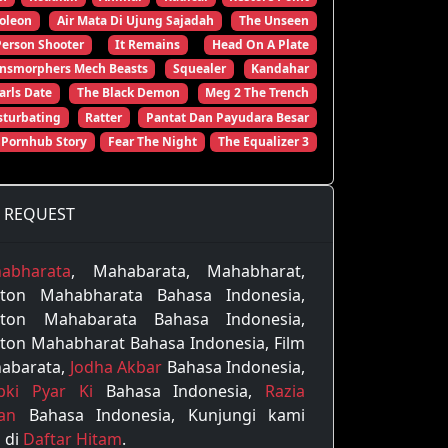
oleon
Air Mata Di Ujung Sajadah
The Unseen
Person Shooter
It Remains
Head On A Plate
ansmorphers Mech Beasts
Squealer
Kandahar
arls Date
The Black Demon
Meg 2 The Trench
turbating
Ratter
Pantat Dan Payudara Besar
 Pornhub Story
Fear The Night
The Equalizer 3
REQUEST
abharata
, Mahabarata, Mahabharat,
ton Mahabharata Bahasa Indonesia,
ton Mahabarata Bahasa Indonesia,
ton Mahabharat Bahasa Indonesia, Film
abarata,
Jodha Akbar
Bahasa Indonesia,
pki Pyar Ki
Bahasa Indonesia,
Razia
tan
Bahasa Indonesia, Kunjungi kami
 di
Daftar Hitam
.