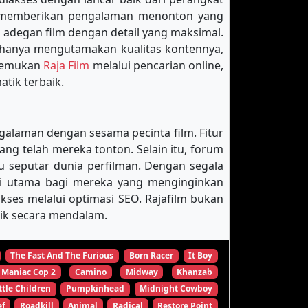
k memberikan pengalaman menonton yang
 adegan film dengan detail yang maksimal.
 hanya mengutamakan kualitas kontennya,
enemukan
Raja Film
melalui pencarian online,
tik terbaik.
galaman dengan sesama pecinta film. Fitur
 telah mereka tonton. Selain itu, forum
u seputar dunia perfilman. Dengan segala
nasi utama bagi mereka yang menginginkan
es melalui optimasi SEO. Rajafilm bukan
tik secara mendalam.
The Fast And The Furious
Born Racer
It Boy
Maniac Cop 2
Camino
Midway
Khanzab
ttle Children
Pumpkinhead
Midnight Cowboy
ef
Roadkill
Animal
Radical
Restore Point