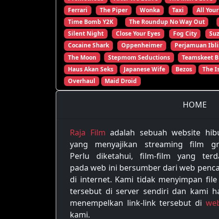
Ferrari
The Piper
Wonka
Taxi
All Your
Time Bomb Y2K
The Roundup No Way Out
Silent Night
Close Your Eyes
Fog City
Su
Cocaine Shark
Oppenheimer
Perjamuan Ibli
The Moon
Stepmom Seductions
Teamskeet B
Haus Akan Seks
Japanese Wife
Bezos
The I
Overhaul
Maid Droid
HOME
Raja Film
adalah sebuah website hib
yang menyajikan streaming film gra
Perlu diketahui, film-film yang terd
pada web ini bersumber dari web penca
di internet. Kami tidak menyimpan file
tersebut di server sendiri dan kami h
menempelkan link-link tersebut di
web
kami.