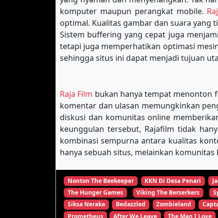
komputer maupun perangkat mobile.
Ra
optimal. Kualitas gambar dan suara yang 
Sistem buffering yang cepat juga menja
tetapi juga memperhatikan optimasi mes
sehingga situs ini dapat menjadi tujuan u
Raja Film
bukan hanya tempat menonton film
komentar dan ulasan memungkinkan pengg
diskusi dan komunitas online memberikan
keunggulan tersebut, Rajafilm tidak han
kombinasi sempurna antara kualitas kon
hanya sebuah situs, melainkan komunitas b
Nonton The Beekeeper
KKN Di Desa Penari
Ja
The Hunger Games
Viking The Berserkers
S
Siksa Neraka
Bedazzled
Zombieland
Capta
Prometheus
After We Leave
The Man I Love