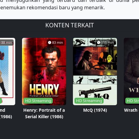
lu menyuguhkan yang terbaru dan terbaik di dunia p
u menemukan rekomendasi baru yang menarik.
KONTEN TERKAIT
88 min
83 min
111 min
g
HD Streaming
HD Streaming
HD St
nd
Henry: Portrait of a
McQ (1974)
Wrath 
(1986)
Serial Killer (1986)