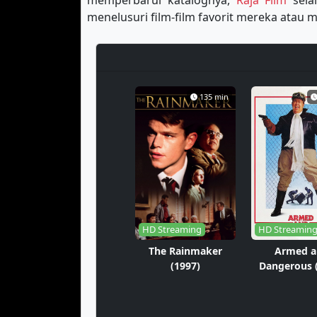
memperbarui katalognya,
Raja Film
sela
menelusuri film-film favorit mereka ata
135 min
HD Streaming
HD Streamin
The Rainmaker
Armed a
(1997)
Dangerous 