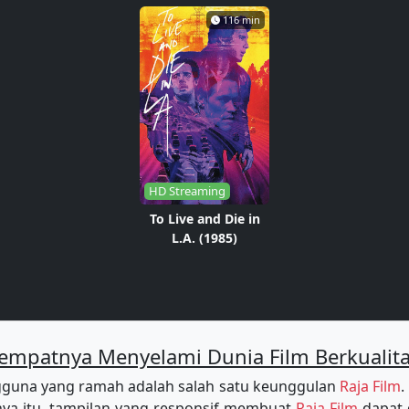
116 min
HD Streaming
To Live and Die in
L.A. (1985)
empatnya Menyelami Dunia Film Berkualit
guna yang ramah adalah salah satu keunggulan
Raja Film
.
a itu, tampilan yang responsif membuat
Raja Film
dapat 