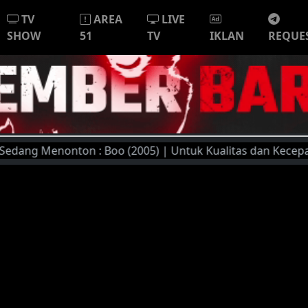
TV
AREA
LIVE
SHOW
51
TV
IKLAN
REQUE
g Menonton : Boo (2005) | Untuk Kualitas dan Kecepatan St