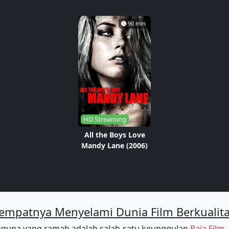
90 min
HD Streaming
All the Boys Love
Mandy Lane (2006)
empatnya Menyelami Dunia Film Berkualit
guna yang ramah adalah salah satu keunggulan
Raja Film
.