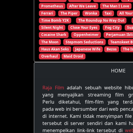
Prometheus
After We Leave
The Man I Love
Ferrari
The Piper
Wonka
Taxi
All Your
Time Bomb Y2K
The Roundup No Way Out
Silent Night
Close Your Eyes
Fog City
Su
Cocaine Shark
Oppenheimer
Perjamuan Ibli
The Moon
Stepmom Seductions
Teamskeet B
Haus Akan Seks
Japanese Wife
Bezos
The I
Overhaul
Maid Droid
HOME
Raja Film
adalah sebuah website hib
yang menyajikan streaming film gra
Perlu diketahui, film-film yang terd
pada web ini bersumber dari web penca
di internet. Kami tidak menyimpan file
tersebut di server sendiri dan kami h
menempelkan link-link tersebut di
web