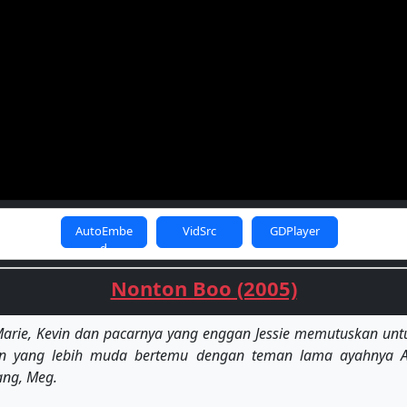
AutoEmbe
VidSrc
GDPlayer
d
Nonton Boo (2005)
arie, Kevin dan pacarnya yang enggan Jessie memutuskan u
 Allan yang lebih muda bertemu dengan teman lama ayahnya
ng, Meg.