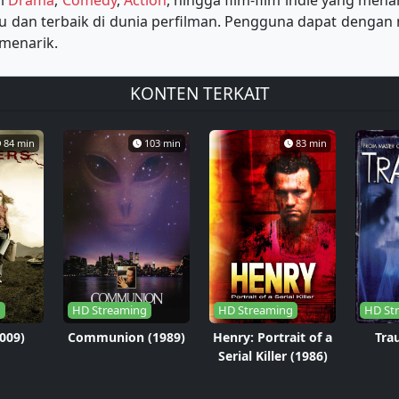
ri
Drama
,
Comedy
,
Action
, hingga film-film indie yang men
 dan terbaik di dunia perfilman. Pengguna dapat dengan 
menarik.
KONTEN TERKAIT
84 min
103 min
83 min
g
HD Streaming
HD Streaming
HD St
2009)
Communion (1989)
Henry: Portrait of a
Tra
Serial Killer (1986)