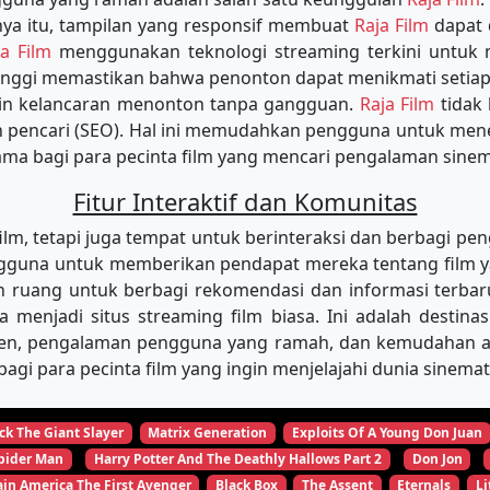
a itu, tampilan yang responsif membuat
Raja Film
dapat 
ja Film
menggunakan teknologi streaming terkini untu
tinggi memastikan bahwa penonton dapat menikmati setiap
min kelancaran menonton tanpa gangguan.
Raja Film
tidak
in pencari (SEO). Hal ini memudahkan pengguna untuk m
tama bagi para pecinta film yang mencari pengalaman sinema
Fitur Interaktif dan Komunitas
, tetapi juga tempat untuk berinteraksi dan berbagi pen
una untuk memberikan pendapat mereka tentang film yang
 ruang untuk berbagi rekomendasi dan informasi terbar
ya menjadi situs streaming film biasa. Ini adalah desti
ten, pengalaman pengguna yang ramah, dan kemudahan aks
agi para pecinta film yang ingin menjelajahi dunia sinema
ck The Giant Slayer
Matrix Generation
Exploits Of A Young Don Juan
pider Man
Harry Potter And The Deathly Hallows Part 2
Don Jon
in America The First Avenger
Black Box
The Assent
Eternals
Li