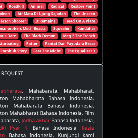
ef
Roadkill
Animal
Radical
Restore Point
oleon
Air Mata Di Ujung Sajadah
The Unseen
Person Shooter
It Remains
Head On A Plate
ansmorphers Mech Beasts
Squealer
Kandahar
arls Date
The Black Demon
Meg 2 The Trench
turbating
Ratter
Pantat Dan Payudara Besar
 Pornhub Story
Fear The Night
The Equalizer 3
REQUEST
abharata
, Mahabarata, Mahabharat,
ton Mahabharata Bahasa Indonesia,
ton Mahabarata Bahasa Indonesia,
ton Mahabharat Bahasa Indonesia, Film
abarata,
Jodha Akbar
Bahasa Indonesia,
pki Pyar Ki
Bahasa Indonesia,
Razia
tan
Bahasa Indonesia, Kunjungi kami