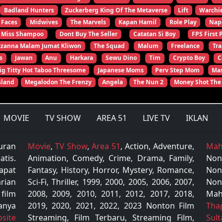
Badland Hunters
Zuckerberg King Of The Metaverse
Lift
Warchi
 Faces
Midwives
The Marvels
Kapan Hamil
Role Play
Nap
Miss Shampoo
Dont Buy The Seller
Catatan Si Boy
FPS First 
zzanna Malam Jumat Kliwon
The Squad
Malum
Freelance
Tr
s
Jawan
Anu
Harkara
Sewu Dino
Tim
Crypto Boy
C
ig Titty Hot Taboo Threesome
Japanese Moms
Perv Step Mom
Mas
sland
Megalodon The Frenzy
Angela
The Nun 2
Money Shot The
MOVIE
TV SHOW
AREA 51
LIVE TV
IKLAN
uran
Movie
,
TV Show
,
Area 51
, Action, Adventure,
Mah
tis.
Animation, Comedy, Crime, Drama, Family,
Non
apat
Fantasy, History, Horror, Mystery, Romance,
Non
rian
Sci-Fi, Thriller, 1999, 2000, 2005, 2006, 2007,
Non
 film
2008, 2009, 2010, 2011, 2012, 2017, 2018,
Mah
anya
2019, 2020, 2021, 2022, 2023 Nonton Film
Tha
site
Streaming, Film Terbaru, Streaming Film,
Sul