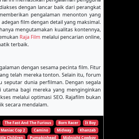
diakses dengan lancar baik dari perangkat
k memberikan pengalaman menonton yang
 adegan film dengan detail yang maksimal.
 hanya mengutamakan kualitas kontennya,
enemukan
Raja Film
melalui pencarian online,
tik terbaik.
galaman dengan sesama pecinta film. Fitur
 telah mereka tonton. Selain itu, forum
u seputar dunia perfilman. Dengan segala
nasi utama bagi mereka yang menginginkan
es melalui optimasi SEO. Rajafilm bukan
tik secara mendalam.
The Fast And The Furious
Born Racer
It Boy
Maniac Cop 2
Camino
Midway
Khanzab
ttle Children
Pumpkinhead
Midnight Cowboy