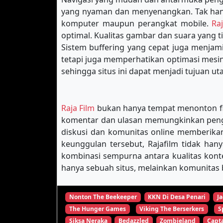
yang nyaman dan menyenangkan. Tak hany
komputer maupun perangkat mobile.
Ra
optimal. Kualitas gambar dan suara yang 
Sistem buffering yang cepat juga menja
tetapi juga memperhatikan optimasi mes
sehingga situs ini dapat menjadi tujuan u
Raja Film
bukan hanya tempat menonton film
komentar dan ulasan memungkinkan pengg
diskusi dan komunitas online memberikan
keunggulan tersebut, Rajafilm tidak han
kombinasi sempurna antara kualitas kon
hanya sebuah situs, melainkan komunitas b
Nonton The Beekeeper
KKN Di Desa Penari
Ja
The Hunger Games
Viking The Berserkers
S
Siksa Neraka
Bedazzled
Zombieland
Capta