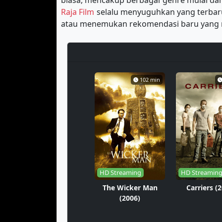
biasa, mencakup berbagai genre mulai da
Raja Film
selalu menyuguhkan yang terbaru
atau menemukan rekomendasi baru yang 
102 min
HD Streaming
HD Streamin
The Wicker Man
Carriers (
(2006)