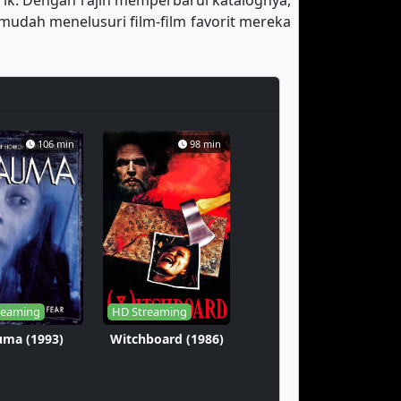
arik. Dengan rajin memperbarui katalognya,
mudah menelusuri film-film favorit mereka
106 min
98 min
reaming
HD Streaming
uma (1993)
Witchboard (1986)