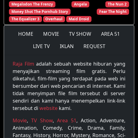
Megalodon The Frenzy
Angela
The Nun 2
Money Shot The Pornhub Story
Fear The Night
The Equalizer 3
Overhaul
Maid Droid
HOME
MOVIE
TV SHOW
AREA 51
LIVE TV
IKLAN
REQUEST
Raja Film
adalah sebuah website hiburan yang
menyajikan streaming film gratis. Perlu
diketahui, film-film yang terdapat pada web ini
bersumber dari web pencarian di internet. Kami
tidak menyimpan file film tersebut di server
sendiri dan kami hanya menempelkan link-link
tersebut di
website
kami.
Movie
,
TV Show
,
Area 51
, Action, Adventure,
Animation, Comedy, Crime, Drama, Family,
Fantasy, History, Horror, Mystery, Romance, Sci-