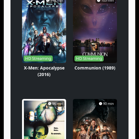
144 min
103 min
HD Streaming
HD Streaming
X-Men: Apocalypse
Communion (1989)
(2016)
96 min
90 min