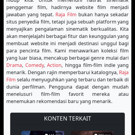
hidup kita. Untuk memenuhi hasrat sinematik
penggemar film, hadirnya website film menjadi
jawaban yang tepat.
Raja Film
bukan hanya sekadar
situs penyedia film, tetapi juga sebuah platform yang
menyajikan pengalaman sinematik berkualitas. Kita
akan menjelajahi berbagai fitur dan keunggulan yang
membuat website ini menjadi destinasi unggul bagi
para pencinta film. Kami menawarkan koleksi film
yang luar biasa, mencakup berbagai genre mulai dari
Drama
,
Comedy
,
Action
, hingga film-film indie yang
menarik. Dengan rajin memperbarui katalognya,
Raja
Film
selalu menyuguhkan yang terbaru dan terbaik di
dunia perfilman. Pengguna dapat dengan mudah
menelusuri film-film favorit mereka atau
menemukan rekomendasi baru yang menarik.
KONTEN TERKAIT