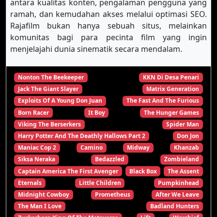
antara kualitas konten, pengalaman pengguna yang
ramah, dan kemudahan akses melalui optimasi SEO.
Rajafilm bukan hanya sebuah situs, melainkan
komunitas bagi para pecinta film yang ingin
menjelajahi dunia sinematik secara mendalam.
Nonton The Beekeeper
KKN Di Desa Penari
Jack The Giant Slayer
Matrix Generation
Exploits Of A Young Don Juan
The Fast And The Furious
Born Racer
It Boy
The Hunger Games
Viking The Berserkers
Spider Man
Harry Potter And The Deathly Hallows Part 2
Don Jon
Maniac Cop 2
Camino
Midway
Khanzab
Siksa Neraka
Bedazzled
Zombieland
Captain America The First Avenger
Black Box
The Assent
Eternals
Little Children
Pumpkinhead
Midnight Cowboy
Prometheus
After We Leave
The Man I Love
Badland Hunters