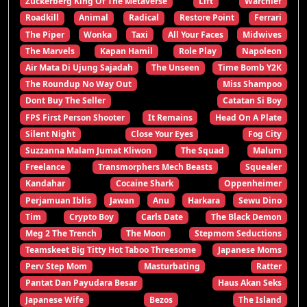
Zuckerberg King Of The Metaverse
Lift
Warchief
Roadkill
Animal
Radical
Restore Point
Ferrari
The Piper
Wonka
Taxi
All Your Faces
Midwives
The Marvels
Kapan Hamil
Role Play
Napoleon
Air Mata Di Ujung Sajadah
The Unseen
Time Bomb Y2K
The Roundup No Way Out
Miss Shampoo
Dont Buy The Seller
Catatan Si Boy
FPS First Person Shooter
It Remains
Head On A Plate
Silent Night
Close Your Eyes
Fog City
Suzzanna Malam Jumat Kliwon
The Squad
Malum
Freelance
Transmorphers Mech Beasts
Squealer
Kandahar
Cocaine Shark
Oppenheimer
Perjamuan Iblis
Jawan
Anu
Harkara
Sewu Dino
Tim
Crypto Boy
Carls Date
The Black Demon
Meg 2 The Trench
The Moon
Stepmom Seductions
Teamskeet Big Titty Hot Taboo Threesome
Japanese Moms
Perv Step Mom
Masturbating
Ratter
Pantat Dan Payudara Besar
Haus Akan Seks
Japanese Wife
Bezos
The Island