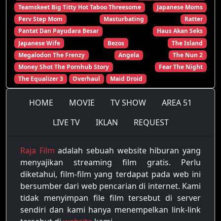
Teamskeet Big Titty Hot Taboo Threesome
Japanese Moms
Perv Step Mom
Masturbating
Ratter
Pantat Dan Payudara Besar
Haus Akan Seks
Japanese Wife
Bezos
The Island
Megalodon The Frenzy
Angela
The Nun 2
Money Shot The Pornhub Story
Fear The Night
The Equalizer 3
Overhaul
Maid Droid
HOME
MOVIE
TV SHOW
AREA 51
LIVE TV
IKLAN
REQUEST
Raja Film
adalah sebuah website hiburan yang
menyajikan streaming film gratis. Perlu
diketahui, film-film yang terdapat pada web ini
bersumber dari web pencarian di internet. Kami
tidak menyimpan file film tersebut di server
sendiri dan kami hanya menempelkan link-link