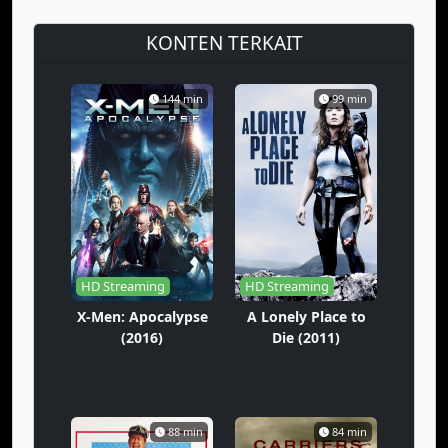
KONTEN TERKAIT
144 min
99 min
HD Streaming
HD Streaming
X-Men: Apocalypse
A Lonely Place to
(2016)
Die (2011)
88 min
84 min