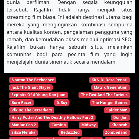
dunia perfilman. Dengan segala keunggulan
tersebut, Rajafilm tidak hanya menjadi situs
streaming film biasa. Ini adalah destinasi utama bagi
mereka yang menginginkan kombinasi sempurna
antara kualitas konten, pengalaman pengguna yang
ramah, dan kemudahan akses melalui optimasi SEO.
Rajafilm bukan hanya sebuah situs, melainkan
komunitas bagi para pecinta film yang ingin
menjelajahi dunia sinematik secara mendalam.
Nonton The Beekeeper
KKN Di Desa Penari
Jack The Giant Slayer
Matrix Generation
Exploits Of A Young Don Juan
The Fast And The Furious
Born Racer
It Boy
The Hunger Games
Viking The Berserkers
Spider Man
Harry Potter And The Deathly Hallows Part 2
Don Jon
Maniac Cop 2
Camino
Midway
Khanzab
Siksa Neraka
Bedazzled
Zombieland