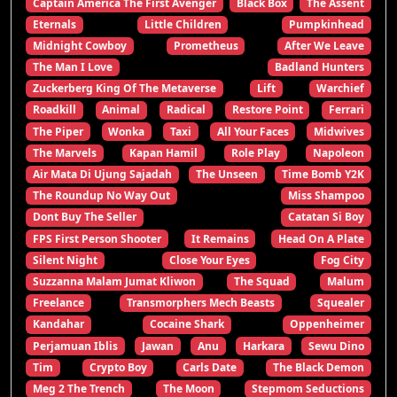
Captain America The First Avenger
Black Box
The Assent
Eternals
Little Children
Pumpkinhead
Midnight Cowboy
Prometheus
After We Leave
The Man I Love
Badland Hunters
Zuckerberg King Of The Metaverse
Lift
Warchief
Roadkill
Animal
Radical
Restore Point
Ferrari
The Piper
Wonka
Taxi
All Your Faces
Midwives
The Marvels
Kapan Hamil
Role Play
Napoleon
Air Mata Di Ujung Sajadah
The Unseen
Time Bomb Y2K
The Roundup No Way Out
Miss Shampoo
Dont Buy The Seller
Catatan Si Boy
FPS First Person Shooter
It Remains
Head On A Plate
Silent Night
Close Your Eyes
Fog City
Suzzanna Malam Jumat Kliwon
The Squad
Malum
Freelance
Transmorphers Mech Beasts
Squealer
Kandahar
Cocaine Shark
Oppenheimer
Perjamuan Iblis
Jawan
Anu
Harkara
Sewu Dino
Tim
Crypto Boy
Carls Date
The Black Demon
Meg 2 The Trench
The Moon
Stepmom Seductions