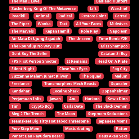
The Man I Love
Badland Hunters
Zuckerberg King Of The Metaverse
Lift
Warchief
Roadkill
Animal
Radical
Restore Point
Ferrari
The Piper
Wonka
Taxi
All Your Faces
Midwives
The Marvels
Kapan Hamil
Role Play
Napoleon
Air Mata Di Ujung Sajadah
The Unseen
Time Bomb Y2K
The Roundup No Way Out
Miss Shampoo
Dont Buy The Seller
Catatan Si Boy
FPS First Person Shooter
It Remains
Head On A Plate
Silent Night
Close Your Eyes
Fog City
Suzzanna Malam Jumat Kliwon
The Squad
Malum
Freelance
Transmorphers Mech Beasts
Squealer
Kandahar
Cocaine Shark
Oppenheimer
Perjamuan Iblis
Jawan
Anu
Harkara
Sewu Dino
Tim
Crypto Boy
Carls Date
The Black Demon
Meg 2 The Trench
The Moon
Stepmom Seductions
Teamskeet Big Titty Hot Taboo Threesome
Japanese Moms
Perv Step Mom
Masturbating
Ratter
Pantat Dan Payudara Besar
Haus Akan Seks