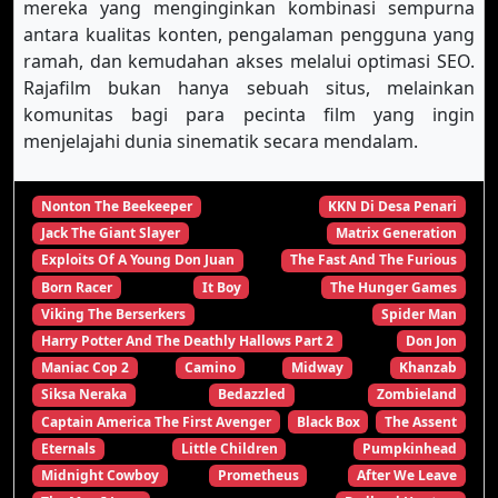
mereka yang menginginkan kombinasi sempurna
antara kualitas konten, pengalaman pengguna yang
ramah, dan kemudahan akses melalui optimasi SEO.
Rajafilm bukan hanya sebuah situs, melainkan
komunitas bagi para pecinta film yang ingin
menjelajahi dunia sinematik secara mendalam.
Nonton The Beekeeper
KKN Di Desa Penari
Jack The Giant Slayer
Matrix Generation
Exploits Of A Young Don Juan
The Fast And The Furious
Born Racer
It Boy
The Hunger Games
Viking The Berserkers
Spider Man
Harry Potter And The Deathly Hallows Part 2
Don Jon
Maniac Cop 2
Camino
Midway
Khanzab
Siksa Neraka
Bedazzled
Zombieland
Captain America The First Avenger
Black Box
The Assent
Eternals
Little Children
Pumpkinhead
Midnight Cowboy
Prometheus
After We Leave