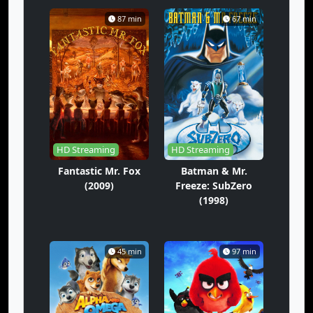
87 min
67 min
HD Streaming
HD Streaming
Fantastic Mr. Fox
Batman & Mr.
(2009)
Freeze: SubZero
(1998)
45 min
97 min