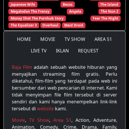
Japanese Wife
Bezos
The Island
Megalodon The Frenzy
Angela
The Nun 2
Money Shot The Pornhub Story
Fear The Night
The Equalizer 3
Overhaul
Maid Droid
HOME
MOVIE
TV SHOW
AREA 51
LIVE TV
IKLAN
REQUEST
Raja Film
adalah sebuah website hiburan yang
menyajikan streaming film gratis. Perlu
diketahui, film-film yang terdapat pada web ini
bersumber dari web pencarian di internet. Kami
tidak menyimpan file film tersebut di server
sendiri dan kami hanya menempelkan link-link
tersebut di
website
kami.
Movie
,
TV Show
,
Area 51
, Action, Adventure,
Animation, Comedy, Crime, Drama, Family,