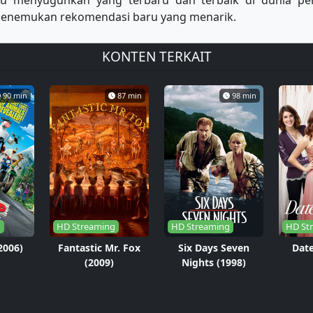
lu menyuguhkan yang terbaru dan terbaik di dunia p
u menemukan rekomendasi baru yang menarik.
KONTEN TERKAIT
90 min
87 min
98 min
g
HD Streaming
HD Streaming
HD St
2006)
Fantastic Mr. Fox
Six Days Seven
Date
(2009)
Nights (1998)