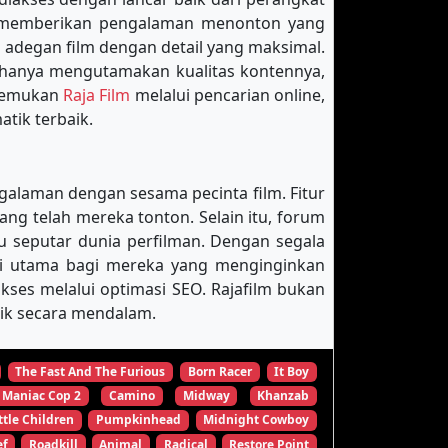
k memberikan pengalaman menonton yang
 adegan film dengan detail yang maksimal.
 hanya mengutamakan kualitas kontennya,
enemukan
Raja Film
melalui pencarian online,
tik terbaik.
galaman dengan sesama pecinta film. Fitur
 telah mereka tonton. Selain itu, forum
u seputar dunia perfilman. Dengan segala
nasi utama bagi mereka yang menginginkan
es melalui optimasi SEO. Rajafilm bukan
tik secara mendalam.
The Fast And The Furious
Born Racer
It Boy
Maniac Cop 2
Camino
Midway
Khanzab
ttle Children
Pumpkinhead
Midnight Cowboy
ef
Roadkill
Animal
Radical
Restore Point