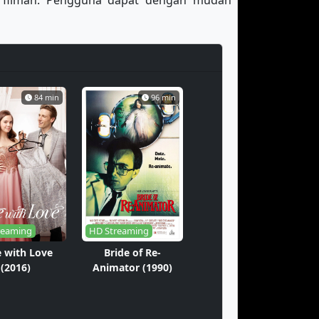
erfilman. Pengguna dapat dengan mudah
84 min
96 min
reaming
HD Streaming
 with Love
Bride of Re-
(2016)
Animator (1990)