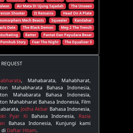
oleon
Air Mata Di Ujung Sajadah
The Unseen
Person Shooter
It Remains
Head On A Plate
ansmorphers Mech Beasts
Squealer
Kandahar
arls Date
The Black Demon
Meg 2 The Trench
turbating
Ratter
Pantat Dan Payudara Besar
 Pornhub Story
Fear The Night
The Equalizer 3
REQUEST
abharata
, Mahabarata, Mahabharat,
ton Mahabharata Bahasa Indonesia,
ton Mahabarata Bahasa Indonesia,
ton Mahabharat Bahasa Indonesia, Film
abarata,
Jodha Akbar
Bahasa Indonesia,
pki Pyar Ki
Bahasa Indonesia,
Razia
tan
Bahasa Indonesia, Kunjungi kami
 di
Daftar Hitam
.