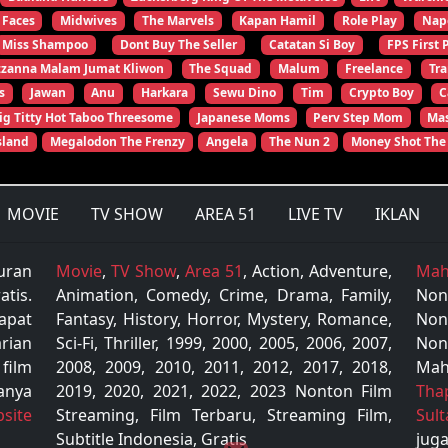
 Faces
Midwives
The Marvels
Kapan Hamil
Role Play
Nap
Miss Shampoo
Dont Buy The Seller
Catatan Si Boy
FPS First 
zzanna Malam Jumat Kliwon
The Squad
Malum
Freelance
Tr
s
Jawan
Anu
Harkara
Sewu Dino
Tim
Crypto Boy
C
ig Titty Hot Taboo Threesome
Japanese Moms
Perv Step Mom
Mas
sland
Megalodon The Frenzy
Angela
The Nun 2
Money Shot The
MOVIE
TV SHOW
AREA 51
LIVE TV
IKLAN
uran
Movie
,
TV Show
,
Area 51
, Action, Adventure,
Mah
tis.
Animation, Comedy, Crime, Drama, Family,
Non
apat
Fantasy, History, Horror, Mystery, Romance,
Non
rian
Sci-Fi, Thriller, 1999, 2000, 2005, 2006, 2007,
Non
 film
2008, 2009, 2010, 2011, 2012, 2017, 2018,
Mah
anya
2019, 2020, 2021, 2022, 2023 Nonton Film
Tha
site
Streaming, Film Terbaru, Streaming Film,
Sul
Subtitle Indonesia, Gratis
juga