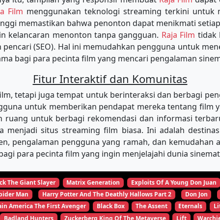
ja Film
menggunakan teknologi streaming terkini untu
tinggi memastikan bahwa penonton dapat menikmati setiap
min kelancaran menonton tanpa gangguan.
Raja Film
tidak
in pencari (SEO). Hal ini memudahkan pengguna untuk m
tama bagi para pecinta film yang mencari pengalaman sinema
Fitur Interaktif dan Komunitas
, tetapi juga tempat untuk berinteraksi dan berbagi pen
una untuk memberikan pendapat mereka tentang film yang
 ruang untuk berbagi rekomendasi dan informasi terbar
ya menjadi situs streaming film biasa. Ini adalah desti
ten, pengalaman pengguna yang ramah, dan kemudahan aks
agi para pecinta film yang ingin menjelajahi dunia sinema
ck The Giant Slayer
Matrix Generation
Exploits Of A Young Don Juan
pider Man
Harry Potter And The Deathly Hallows Part 2
Don Jon
in America The First Avenger
Black Box
The Assent
Eternals
Li
Badland Hunters
Zuckerberg King Of The Metaverse
Lift
Warchi