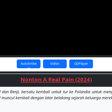
AutoEmbe
VidSrc
GDPlayer
d
Nonton A Real Pain (2024)
 dan Benji, bersatu kembali untuk tur ke Polandia untuk men
 muncul kembali dengan latar belakang sejarah keluarga mere