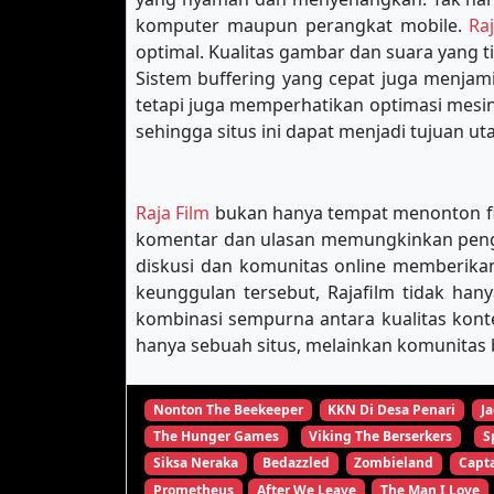
komputer maupun perangkat mobile.
Ra
optimal. Kualitas gambar dan suara yang 
Sistem buffering yang cepat juga menja
tetapi juga memperhatikan optimasi mes
sehingga situs ini dapat menjadi tujuan u
Raja Film
bukan hanya tempat menonton film
komentar dan ulasan memungkinkan pengg
diskusi dan komunitas online memberikan
keunggulan tersebut, Rajafilm tidak han
kombinasi sempurna antara kualitas kon
hanya sebuah situs, melainkan komunitas b
Nonton The Beekeeper
KKN Di Desa Penari
Ja
The Hunger Games
Viking The Berserkers
S
Siksa Neraka
Bedazzled
Zombieland
Capta
Prometheus
After We Leave
The Man I Love