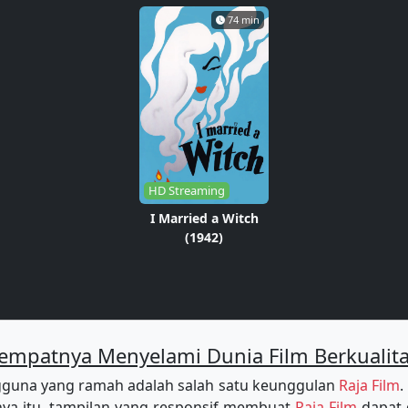
74 min
HD Streaming
I Married a Witch
(1942)
empatnya Menyelami Dunia Film Berkualit
guna yang ramah adalah salah satu keunggulan
Raja Film
.
a itu, tampilan yang responsif membuat
Raja Film
dapat 