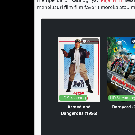
memperbarui katalognya,
Raja Film
sela
menelusuri film-film favorit mereka ata
88 min
HD Streaming
HD Streamin
Armed and
Barnyard (
Dangerous (1986)