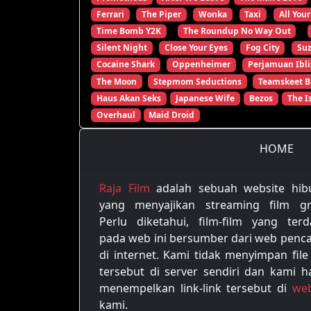
Ferrari
The Piper
Wonka
Taxi
All Your
Time Bomb Y2K
The Roundup No Way Out
Silent Night
Close Your Eyes
Fog City
Su
Cocaine Shark
Oppenheimer
Perjamuan Ibli
The Moon
Stepmom Seductions
Teamskeet B
Haus Akan Seks
Japanese Wife
Bezos
The I
Overhaul
Maid Droid
HOME
Raja Film
adalah sebuah website hib
yang menyajikan streaming film gra
Perlu diketahui, film-film yang terd
pada web ini bersumber dari web penca
di internet. Kami tidak menyimpan file
tersebut di server sendiri dan kami h
menempelkan link-link tersebut di
web
kami.