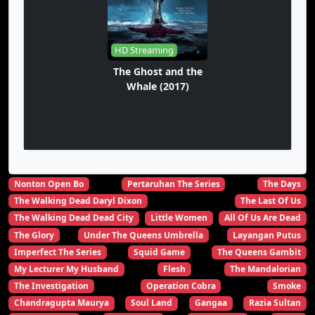
HD Streaming
The Ghost and the
Whale (2017)
Nonton Open Bo
Pertaruhan The Series
The Days
The Walking Dead Daryl Dixon
The Last Of Us
The Walking Dead Dead City
Little Women
All Of Us Are Dead
The Glory
Under The Queens Umbrella
Layangan Putus
Imperfect The Series
Squid Game
The Queens Gambit
My Lecturer My Husband
Flesh
The Mandalorian
The Investigation
Operation Cobra
Smoke
Chandragupta Maurya
Soul Land
Gangaa
Razia Sultan