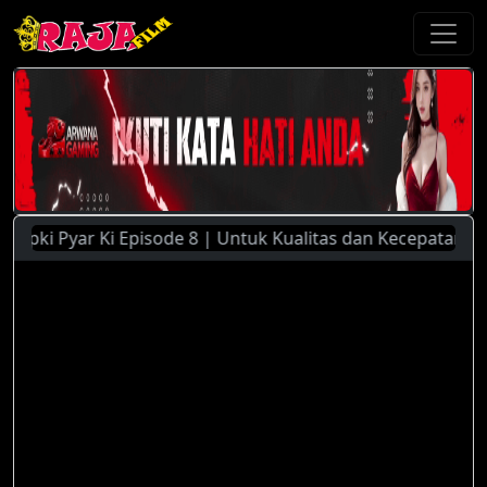
pki Pyar Ki Episode 8 | Untuk Kualitas dan Kecepatan Stream