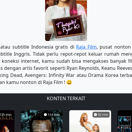
tau subtitle Indonesia gratis di
Raja Film
, pusat nonton 
ubtitle Inggris. Tidak perlu repot-repot keluar rumah m
 koneksi internet, kamu sudah bisa mengakses banyak film
 dengan artis favorit seperti Ryan Reynolds, Keanu Reeves 
ing Dead, Avengers: Infinity War atau Drama Korea terba
n kamu nonton di Raja Film ! 😀
KONTEN TERKAIT
135 min
114 min
92 min