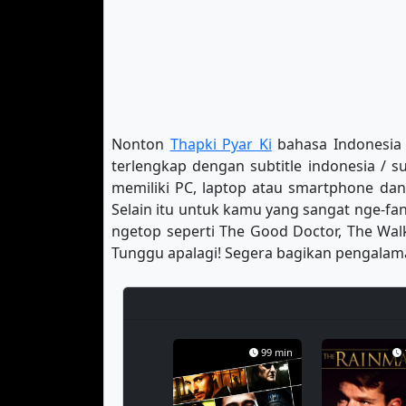
Nonton
Thapki Pyar Ki
bahasa Indonesia a
terlengkap dengan subtitle indonesia / s
memiliki PC, laptop atau smartphone dan
Selain itu untuk kamu yang sangat nge-fans
ngetop seperti The Good Doctor, The Walk
Tunggu apalagi! Segera bagikan pengalama
99 min