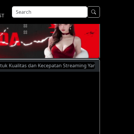
ST
alitas dan Kecepatan Streaming Yang Lebih Baik, Silahkan M