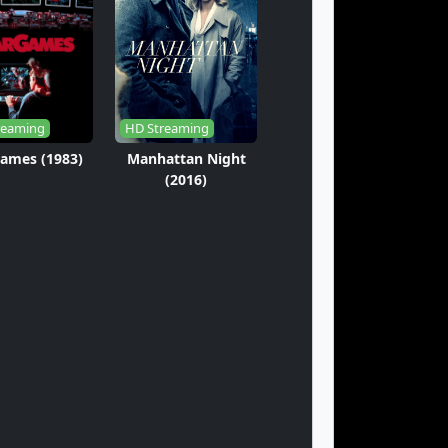
reaming
HD Streaming
ames (1983)
Manhattan Night
(2016)