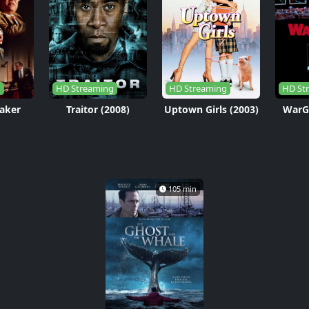
g
HD Streaming
HD Streaming
HD St
aker
Traitor (2008)
Uptown Girls (2003)
WarG
105 min