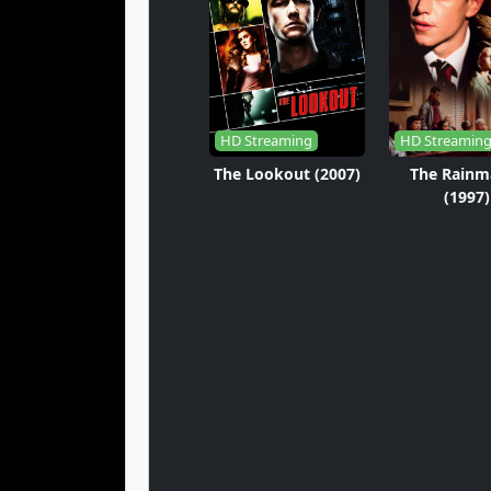
HD Streaming
HD Streamin
The Lookout (2007)
The Rainm
(1997)