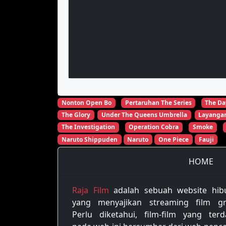
Nonton Open Bo
Pertaruhan The Series
The Da
The Glory
Under The Queens Umbrella
Layanga
The Investigation
Operation Cobra
Smoke
Naruto Shippuden
Naruto
One Piece
Fauji
HOME
Raja Film
adalah sebuah website hib
yang menyajikan streaming film gra
Perlu diketahui, film-film yang terd