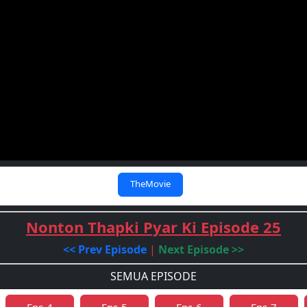
TheMovie
Nonton Thapki Pyar Ki Episode 25
<< Prev Episode
|
Next Episode >>
SEMUA EPISODE