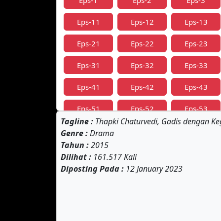
Eps-1
Eps-2
Eps-3
Eps-11
Eps-12
Eps-13
Eps-21
Eps-22
Eps-23
Eps-31
Eps-32
Eps-33
Eps-41
Eps-42
Eps-43
Eps-51
Eps-52
Eps-53
Tagline :
Thapki Chaturvedi, Gadis dengan Ke
Eps-61
Eps-62
Eps-63
Genre :
Drama
Tahun :
2015
Eps-71
Eps-72
Eps-73
Dilihat :
161.517 Kali
Diposting Pada :
12 January 2023
Eps-81
Eps-82
Eps-83
Eps-91
Eps-92
Eps-93