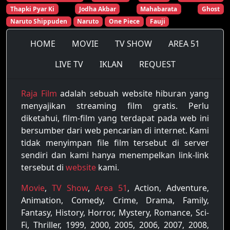
S-11 Eps-9
S-11 Eps-10
S-11 Eps-11
Thapki Pyar Ki
Jodha Akbar
Mahabarata
Ghost
Naruto Shippuden
Naruto
One Piece
Fauji
S-11 Eps-12
S-11 Eps-13
S-11 Eps-14
HOME
MOVIE
TV SHOW
AREA 51
S-11 Eps-15
S-11 Eps-16
S-11 Eps-17
LIVE TV
IKLAN
REQUEST
S-11 Eps-18
S-11 Eps-19
S-11 Eps-20
S-11 Eps-21
S-11 Eps-22
S-11 Eps-23
Raja Film
adalah sebuah website hiburan yang
menyajikan streaming film gratis. Perlu
S-11 Eps-24
S-12 Eps-1
S-12 Eps-2
diketahui, film-film yang terdapat pada web ini
S-12 Eps-3
S-12 Eps-4
S-12 Eps-5
bersumber dari web pencarian di internet. Kami
tidak menyimpan file film tersebut di server
S-12 Eps-6
S-12 Eps-7
S-12 Eps-8
sendiri dan kami hanya menempelkan link-link
tersebut di
website
kami.
S-12 Eps-9
S-12 Eps-10
S-12 Eps-11
Movie
,
TV Show
,
Area 51
, Action, Adventure,
S-12 Eps-12
S-12 Eps-13
S-12 Eps-14
Animation, Comedy, Crime, Drama, Family,
Fantasy, History, Horror, Mystery, Romance, Sci-
S-12 Eps-15
S-12 Eps-16
S-12 Eps-17
Fi, Thriller, 1999, 2000, 2005, 2006, 2007, 2008,