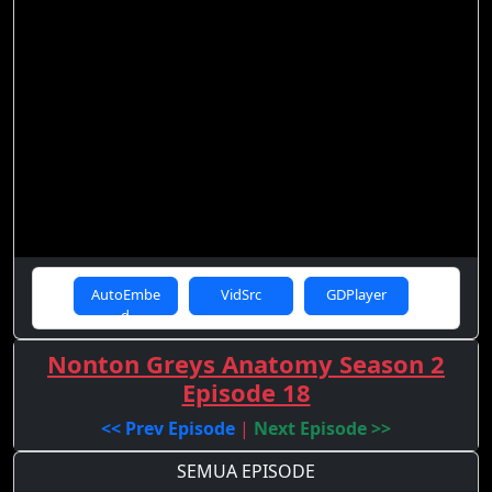
AutoEmbe
VidSrc
GDPlayer
d
Nonton Greys Anatomy Season 2
Episode 18
<< Prev Episode
|
Next Episode >>
SEMUA EPISODE