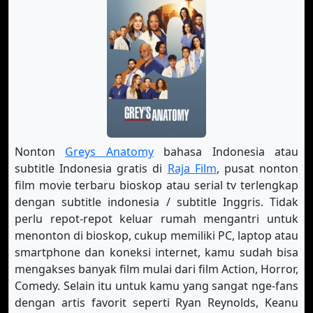
S-4 Eps-6
S-4 Eps-7
S-4 Eps-8
S-4 Eps-9
S-4 Eps-10
S-4 Eps-11
S-4 Eps-12
S-4 Eps-13
S-4 Eps-14
S-4 Eps-15
S-4 Eps-16
S-4 Eps-17
S-5 Eps-1
S-5 Eps-2
S-5 Eps-3
Nonton
Greys Anatomy
bahasa Indonesia atau
S-5 Eps-4
S-5 Eps-5
S-5 Eps-6
subtitle Indonesia gratis di
Raja Film
, pusat nonton
film movie terbaru bioskop atau serial tv terlengkap
S-5 Eps-7
S-5 Eps-8
S-5 Eps-9
dengan subtitle indonesia / subtitle Inggris. Tidak
perlu repot-repot keluar rumah mengantri untuk
S-5 Eps-10
S-5 Eps-11
S-5 Eps-12
menonton di bioskop, cukup memiliki PC, laptop atau
S-5 Eps-13
S-5 Eps-14
S-5 Eps-15
smartphone dan koneksi internet, kamu sudah bisa
mengakses banyak film mulai dari film Action, Horror,
S-5 Eps-16
S-5 Eps-17
S-5 Eps-18
Comedy. Selain itu untuk kamu yang sangat nge-fans
dengan artis favorit seperti Ryan Reynolds, Keanu
S-5 Eps-19
S-5 Eps-20
S-5 Eps-21