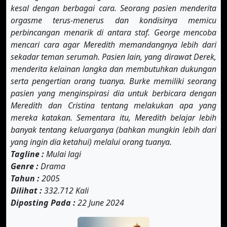
kesal dengan berbagai cara. Seorang pasien menderita
S-2 Eps-25
S-2 Eps-26
S-2 Eps-27
orgasme terus-menerus dan kondisinya memicu
perbincangan menarik di antara staf. George mencoba
S-3 Eps-1
S-3 Eps-2
S-3 Eps-3
mencari cara agar Meredith memandangnya lebih dari
S-3 Eps-4
S-3 Eps-5
S-3 Eps-6
sekadar teman serumah. Pasien lain, yang dirawat Derek,
menderita kelainan langka dan membutuhkan dukungan
S-3 Eps-7
S-3 Eps-8
S-3 Eps-9
serta pengertian orang tuanya. Burke memiliki seorang
pasien yang menginspirasi dia untuk berbicara dengan
S-3 Eps-10
S-3 Eps-11
S-3 Eps-12
Meredith dan Cristina tentang melakukan apa yang
mereka katakan. Sementara itu, Meredith belajar lebih
S-3 Eps-13
S-3 Eps-14
S-3 Eps-15
banyak tentang keluarganya (bahkan mungkin lebih dari
S-3 Eps-16
S-3 Eps-17
S-3 Eps-18
yang ingin dia ketahui) melalui orang tuanya.
Tagline :
Mulai lagi
S-3 Eps-19
S-3 Eps-20
S-3 Eps-21
Genre :
Drama
Tahun :
2005
S-3 Eps-22
S-3 Eps-23
S-3 Eps-24
Dilihat :
332.712 Kali
S-3 Eps-25
S-4 Eps-1
S-4 Eps-2
Diposting Pada :
22 June 2024
S-4 Eps-3
S-4 Eps-4
S-4 Eps-5