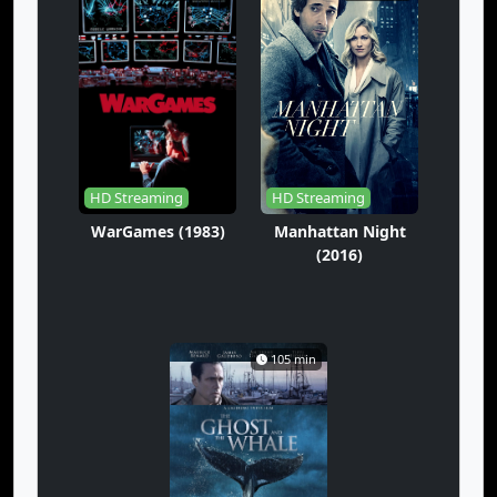
HD Streaming
HD Streaming
WarGames (1983)
Manhattan Night
(2016)
105 min