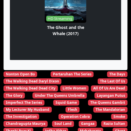
HD Streaming
The Ghost and the
Whale (2017)
Nonton Open Bo
Pertaruhan The Series
The Days
The Walking Dead Daryl Dixon
The Last Of Us
The Walking Dead Dead City
Little Women
All Of Us Are Dead
The Glory
Under The Queens Umbrella
Layangan Putus
Imperfect The Series
Squid Game
The Queens Gambit
My Lecturer My Husband
Flesh
The Mandalorian
The Investigation
Operation Cobra
Smoke
Chandragupta Maurya
Soul Land
Gangaa
Razia Sultan
Thapki Pyar Ki
Jodha Akbar
Mahabarata
Ghost