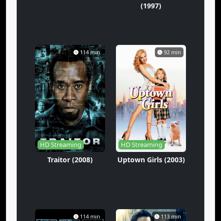
(1997)
114 min
92 min
HD Streaming
HD Streaming
Traitor (2008)
Uptown Girls (2003)
114 min
113 min