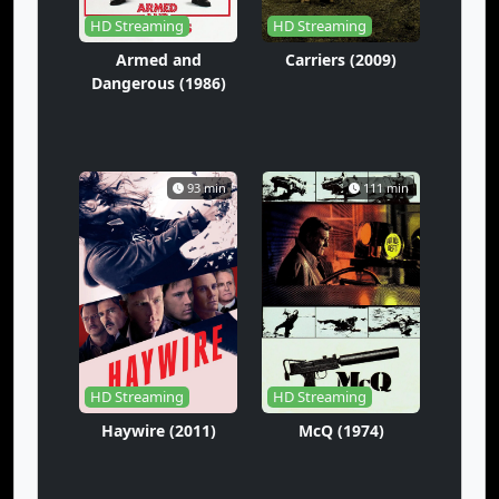
HD Streaming
HD Streaming
Armed and
Carriers (2009)
Dangerous (1986)
93 min
111 min
HD Streaming
HD Streaming
Haywire (2011)
McQ (1974)