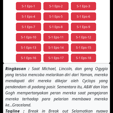
S-1 Eps-1
S-1 Eps-2
S-1 Eps-3
S-1 Eps-4
S-1 Eps-5
S-1 Eps-6
S-1 Eps-7
S-1 Eps-8
S-1 Eps-9
S-1 Eps-10
S-1 Eps-11
S-1 Eps-12
S-1 Eps-13
S-1 Eps-14
S-1 Eps-15
S-1 Eps-16
S-1 Eps-17
S-1 Eps-18
Ringkasan :
S-1 Eps-19
Saat Michael, Lincoln, dan geng Ogygia
S-1 Eps-20
S-1 Eps-21
yang tersisa mencoba melarikan diri dari Yaman, mereka
S-1 Eps-22
S-2 Eps-1
S-2 Eps-2
mendapati diri mereka dikejar oleh Cyclops yang
pendendam di padang pasir. Sementara itu, A&W dan Van
S-2 Eps-3
S-2 Eps-4
S-2 Eps-5
Gogh mempertanyakan peran mereka saat pengejaran
mereka terhadap para pelarian membawa mereka
S-2 Eps-6
S-2 Eps-7
S-2 Eps-8
ke...Graceland.
S-2 Eps-9
S-2 Eps-10
S-2 Eps-11
Tagline :
Break in Break out Selamatkan nyawa