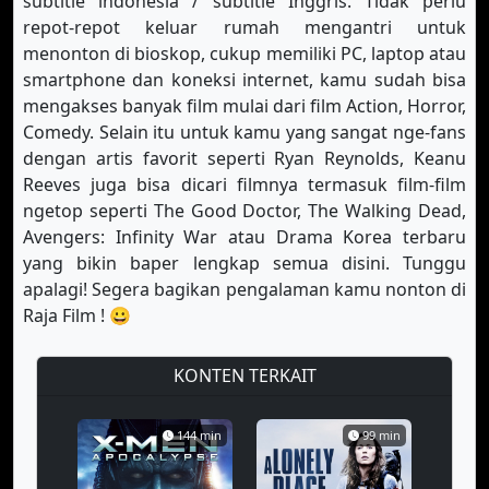
subtitle indonesia / subtitle Inggris. Tidak perlu
repot-repot keluar rumah mengantri untuk
S-4 Eps-10
S-4 Eps-11
S-4 Eps-12
menonton di bioskop, cukup memiliki PC, laptop atau
smartphone dan koneksi internet, kamu sudah bisa
S-4 Eps-13
S-4 Eps-14
S-4 Eps-15
mengakses banyak film mulai dari film Action, Horror,
S-4 Eps-16
S-4 Eps-17
S-4 Eps-18
Comedy. Selain itu untuk kamu yang sangat nge-fans
dengan artis favorit seperti Ryan Reynolds, Keanu
S-4 Eps-19
S-4 Eps-20
S-4 Eps-21
Reeves juga bisa dicari filmnya termasuk film-film
ngetop seperti The Good Doctor, The Walking Dead,
S-4 Eps-22
S-5 Eps-1
S-5 Eps-2
Avengers: Infinity War atau Drama Korea terbaru
S-5 Eps-3
S-5 Eps-4
S-5 Eps-5
yang bikin baper lengkap semua disini. Tunggu
apalagi! Segera bagikan pengalaman kamu nonton di
S-5 Eps-6
S-5 Eps-7
S-5 Eps-8
Raja Film ! 😀
S-5 Eps-9
KONTEN TERKAIT
144 min
99 min