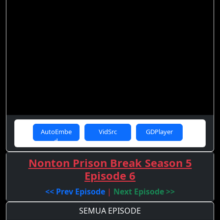
AutoEmbe
VidSrc
GDPlayer
d
Nonton Prison Break Season 5
Episode 6
<< Prev Episode
|
Next Episode >>
SEMUA EPISODE