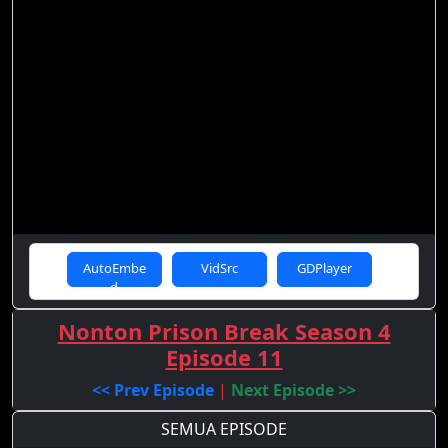
AutoEmbe
VidSrc
GDPlayer
d
Nonton Prison Break Season 4
Episode 11
<< Prev Episode
|
Next Episode >>
SEMUA EPISODE