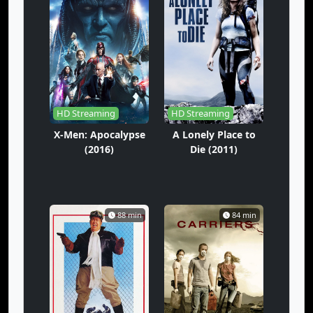
HD Streaming
HD Streaming
X-Men: Apocalypse
A Lonely Place to
(2016)
Die (2011)
88 min
84 min