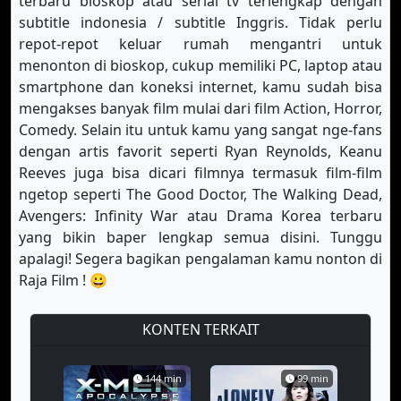
terbaru bioskop atau serial tv terlengkap dengan
subtitle indonesia / subtitle Inggris. Tidak perlu
S-4 Eps-10
S-4 Eps-11
S-4 Eps-12
repot-repot keluar rumah mengantri untuk
menonton di bioskop, cukup memiliki PC, laptop atau
S-4 Eps-13
S-4 Eps-14
S-4 Eps-15
smartphone dan koneksi internet, kamu sudah bisa
S-4 Eps-16
S-4 Eps-17
S-4 Eps-18
mengakses banyak film mulai dari film Action, Horror,
Comedy. Selain itu untuk kamu yang sangat nge-fans
S-4 Eps-19
S-4 Eps-20
S-4 Eps-21
dengan artis favorit seperti Ryan Reynolds, Keanu
Reeves juga bisa dicari filmnya termasuk film-film
S-4 Eps-22
S-5 Eps-1
S-5 Eps-2
ngetop seperti The Good Doctor, The Walking Dead,
S-5 Eps-3
S-5 Eps-4
S-5 Eps-5
Avengers: Infinity War atau Drama Korea terbaru
yang bikin baper lengkap semua disini. Tunggu
S-5 Eps-6
S-5 Eps-7
S-5 Eps-8
apalagi! Segera bagikan pengalaman kamu nonton di
Raja Film ! 😀
S-5 Eps-9
KONTEN TERKAIT
144 min
99 min