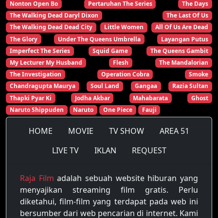
Nonton Open Bo
Pertaruhan The Series
The Days
The Walking Dead Daryl Dixon
The Last Of Us
The Walking Dead Dead City
Little Women
All Of Us Are Dead
The Glory
Under The Queens Umbrella
Layangan Putus
Imperfect The Series
Squid Game
The Queens Gambit
My Lecturer My Husband
Flesh
The Mandalorian
The Investigation
Operation Cobra
Smoke
Chandragupta Maurya
Soul Land
Gangaa
Razia Sultan
Thapki Pyar Ki
Jodha Akbar
Mahabarata
Ghost
Naruto Shippuden
Naruto
One Piece
Fauji
HOME
MOVIE
TV SHOW
AREA 51
LIVE TV
IKLAN
REQUEST
Raja Film
adalah sebuah website hiburan yang
menyajikan streaming film gratis. Perlu
diketahui, film-film yang terdapat pada web ini
bersumber dari web pencarian di internet. Kami