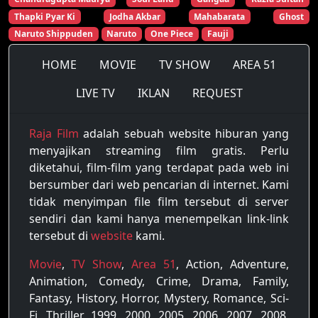
Thapki Pyar Ki
Jodha Akbar
Mahabarata
Ghost
Naruto Shippuden
Naruto
One Piece
Fauji
HOME
MOVIE
TV SHOW
AREA 51
LIVE TV
IKLAN
REQUEST
Raja Film
adalah sebuah website hiburan yang
menyajikan streaming film gratis. Perlu
diketahui, film-film yang terdapat pada web ini
bersumber dari web pencarian di internet. Kami
tidak menyimpan file film tersebut di server
sendiri dan kami hanya menempelkan link-link
tersebut di
website
kami.
Movie
,
TV Show
,
Area 51
, Action, Adventure,
Animation, Comedy, Crime, Drama, Family,
Fantasy, History, Horror, Mystery, Romance, Sci-
Fi, Thriller, 1999, 2000, 2005, 2006, 2007, 2008,