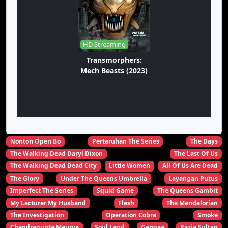
HD Streaming
Transmorphers:
Mech Beasts (2023)
Nonton Open Bo
Pertaruhan The Series
The Days
The Walking Dead Daryl Dixon
The Last Of Us
The Walking Dead Dead City
Little Women
All Of Us Are Dead
The Glory
Under The Queens Umbrella
Layangan Putus
Imperfect The Series
Squid Game
The Queens Gambit
My Lecturer My Husband
Flesh
The Mandalorian
The Investigation
Operation Cobra
Smoke
Chandragupta Maurya
Soul Land
Gangaa
Razia Sultan