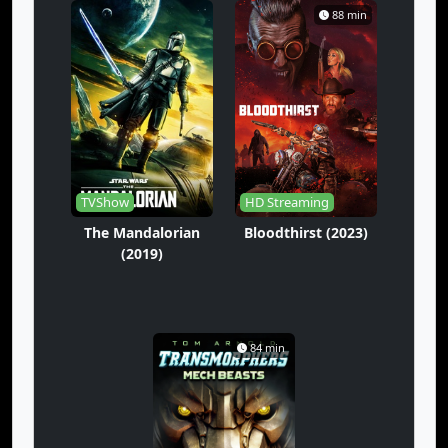
88 min
TVShow
HD Streaming
The Mandalorian
Bloodthirst (2023)
(2019)
84 min